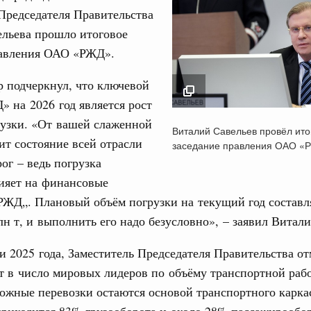
Председателя Правительства
ельева прошло итоговое
равления ОАО «РЖД».
 подчеркнул, что ключевой
Кален
» на 2026 год является рост
августа, четверг
рузки. «От вашей слаженной
Виталий Савельев п
Виталий Савельев провёл ито
итоговое заседание
ит состояние всей отрасли
политики
заседание правления ОАО «
ПН
правления ОАО «Р
е Правительственной комиссии по
ог – ведь погрузка
11 февраля 2026
ияет на финансовые
РЖД„. Плановый объём погрузки на текущий год составл
тельства
3
лн т, и выполнить его надо безусловно», – заявил Витал
иальных объектов федерального значения
о заказчика»
10
и 2025 года, Заместитель Председателя Правительства от
труктура для жизни»
 в число мировых лидеров по объёму транспортной раб
17
орожных участков, ведущих к спортивным
ожные перевозки остаются основой транспортного карка
о нацпроекту «Инфраструктура для жизни»
риходится 83% грузооборота и около 28% пассажирообор
24