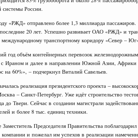
й системы России.
вцов и руководитель Росмолодёжи Григорий
31
ов проекта «Кольцо открытий»
ду «РЖД» отправлено более 1,3 миллиарда пассажиров.
 последние 20 лет. Успешно развивает ОАО «РЖД» и тра
С помощь
юз. Интеграция на пространстве СНГ
осуществ
о международному транспортному коридору «Север – Юг
тельственного совета в узком составе
Для поиск
сервисо
рубежными странами (кроме СНГ) на двусторонней основе
ий год объём контейнерных перевозок железнодорожным
 встречу с Министром промышленности,
 с Ираном и далее в направлении Южной Азии, Африки
Выбра
рана Мохаммадом Атабаком
пери
с на 60%», – подчеркнул Виталий Савельев.
Архи
началась реализация президентского проекта – высокоск
0 маршрутов научно-популярного туризма в
ятилетия науки и технологий
осква – Санкт-Петербург. Уже идёт строительство тесто
да до Твери. Сейчас в создании магистрали задействован
 отношения со странами СНГ на двусторонней основе
Подпи
елей и более 8 тыс. единиц техники.
 работе VIII Российско-Киргизского
сийско-Киргизской межрегиональной
Ежеднев
 Заместитель Председателя Правительства поблагодарил
 компании и пожелал им успехов в реализации намеченн
Email