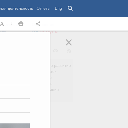
ная деятельность
Отчёты
Eng
 комиссии
Обращения
нам
Региональное развитие
да
Дальний Восток
вязь
Россия и мир
Безопасность
сть
Право и юстиция
яйство