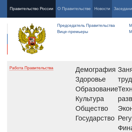
Правительство России
О Правительстве
Новости
Заседан
Председатель Правительства
М
Вице-премьеры
М
Демография
Заня
Работа Правительства
Здоровье
труд
Образование
Тех
Культура
раз
Общество
Эко
Государство
Рег
Фин