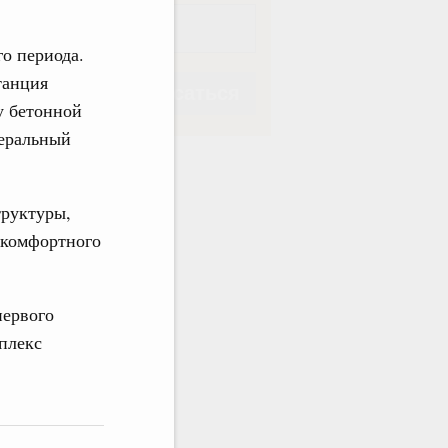
о периода.
танция
Подписаться
у бетонной
неральный
труктуры,
Подписаться
 комфортного
первого
мплекс