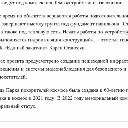
тведут под комплексное благоустройство и озеленение.
жного сервиса
 время на объекте завершаются работы подготовительног
овации
 завершают выемку грунта под фундамент павильона “С
о итогам стратегической сессии о
вления научно-технологическим развитием
 а также под тепловую сеть. Начаты работы по устройств
Email
выполняется гидроизоляция конструкций», – отметил ге
Вчера
К «Единый заказчик» Карен Оганесян.
тво
 объектов ЖКХ обновлено в России при участии
ах проекта предусмотрено создание пешеходной инфрас
свещения и системы видеонаблюдения для безопасного и
осетителей.
орий. ОЭЗ. ТОР. Моногорода
е по реализации проектов института
дь Парка покорителей космоса была создана к 60-летию 
льном округе
ека в космос в 2021 году. В 2022 году мемориальный ко
ральный статус.
 фестиваль молодёжи сформировал целое
 на себя ответственность за будущее
труктура для жизни»