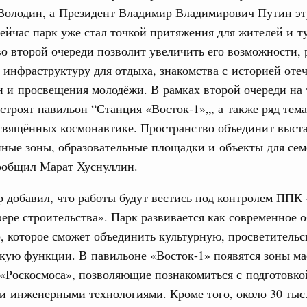
вцов и руководитель Росмолодёжи Григорий
Володин, а Президент Владимир Владимирович Путин эт
ов проекта «Кольцо открытий»
ейчас парк уже стал точкой притяжения для жителей и т
31
о второй очереди позволит увеличить его возможности,
. Интеграция на пространстве СНГ
тельственного совета в узком составе
инфраструктуру для отдыха, знакомства с историей оте
С помощь
осуществ
 и просвещения молодёжи. В рамках второй очереди на
бежными странами (кроме СНГ) на двусторонней основе
Для поиск
строят павильон “Станция «Восток-1»„, а также ряд тем
 встречу с Министром промышленности,
сервисо
освящённых космонавтике. Пространство объединит выст
рана Мохаммадом Атабаком
Выбра
ные зоны, образовательные площадки и объекты для се
пери
сообщил Марат Хуснуллин.
0 маршрутов научно-популярного туризма в
Архи
ятилетия науки и технологий
 добавил, что
работы будут вестись под контролем ППК
фере строительства». Парк развивается как современное 
отношения со странами СНГ на двусторонней основе
 работе VIII Российско-Киргизского
, которое сможет объединить культурную, просветитель
Подпи
сийско-Киргизской межрегиональной
кую функции. В павильоне «Восток-1» появятся зоны ма
«Роскосмоса», позволяющие познакомиться с подготовко
Ежеднев
и инженерными технологиями. Кроме того, около 30 тыс.
Email
тных трассах открылись