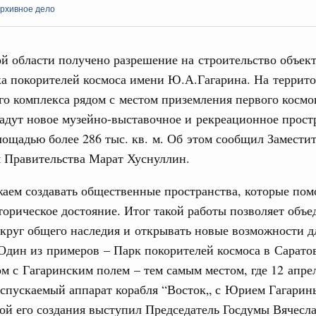
архивное дело
й области получено разрешение на строительство объек
ка покорителей космоса имени Ю.А.Гагарина. На террит
о комплекса рядом с местом приземления первого космо
Кален
адут новое музейно-выставочное и рекреационное прост
итики
лощадью более 286 тыс. кв. м. Об этом сообщил Замести
е Правительственной комиссии по
ПН
я Правительства Марат Хуснуллин.
ьства
аем создавать общественные пространства, которые пом
иальных объектов федерального значения
торическое достояние. Итог такой работы позволяет объе
о заказчика»
3
круг общего наследия и открывать новые возможности д
ктура для жизни»
Один из примеров – Парк покорителей космоса в Сарато
10
орожных участков, ведущих к спортивным
ом с Гагаринским полем – тем самым местом, где 12 апре
о нацпроекту «Инфраструктура для жизни»
17
спускаемый аппарат корабля “Восток„ с Юрием Гагарин
й его создания выступил Председатель Госдумы Вячесл
24