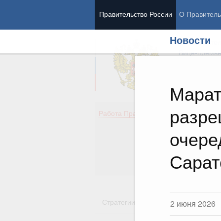
Правительство России
О Правитель
Новости
Председател
Вице-премь
Марат
разре
Де
Работа Правительства
Здо
Обр
очере
Кул
Об
Сарат
Гос
Стратегии
Государственные пр
2 июня 2026