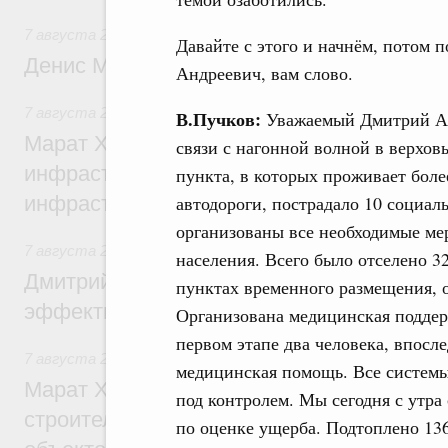
7 августа 2026
,
Общие вопросы промышленной политики
Давайте с этого и начнём, потом 
Денис Мантуров посетил Ярославскую о
Андреевич, вам слово.
7 августа 2026
,
Бюджеты субъектов Федерации. Межбюд
В.Пучков:
Уважаемый Дмитрий Ан
Марат Хуснуллин: 15 объектов спортивн
связи с нагонной волной в верхов
инфраструктуры построили и обновили б
пункта, в которых проживает боле
автодороги, пострадало 10 социа
инфраструктурным кредитам
организованы все необходимые м
7 августа 2026
,
Развитие сельских территорий
населения. Всего было отселено 3
Дмитрий Патрушев: Синхронизация госп
пунктах временного размещения, 
эффективность поддержки сельских тер
Организована медицинская поддер
первом этапе два человека, впосл
7 августа 2026
,
Экономика городов. Городская среда
медицинская помощь. Все системы
Марат Хуснуллин: «Единый заказчик» з
под контролем. Мы сегодня с утр
строительство и реконструкцию более 3
по оценке ущерба. Подтоплено 13