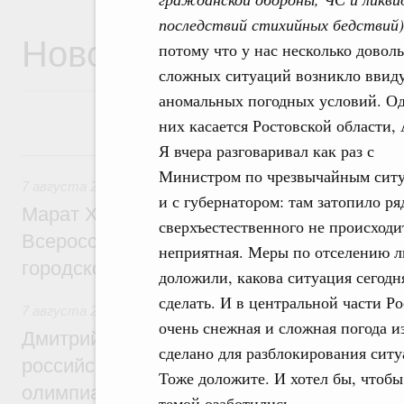
последствий стихийных бедствий)
Новости
потому что у нас несколько довол
сложных ситуаций возникло ввид
аномальных погодных условий. Од
них касается Ростовской области, 
Я вчера разговаривал как раз с
7 августа, пятница
Министром по чрезвычайным сит
7 августа 2026
,
Экономика городов. Городская среда
и с губернатором: там затопило р
Марат Хуснуллин провёл заседание ком
сверхъестественного не происходит
Всероссийского конкурса лучших проект
неприятная. Меры по отселению л
городской среды
доложили, какова ситуация сегодн
сделать. И в центральной части Р
7 августа 2026
,
Отрасль информационных технологий
очень снежная и сложная погода из
Дмитрий Чернышенко и Сергей Кравцов 
сделано для разблокирования сит
российскую сборную с победой на Межд
Тоже доложите. И хотел бы, чтоб
олимпиаде по искусственному интеллект
темой озаботились.