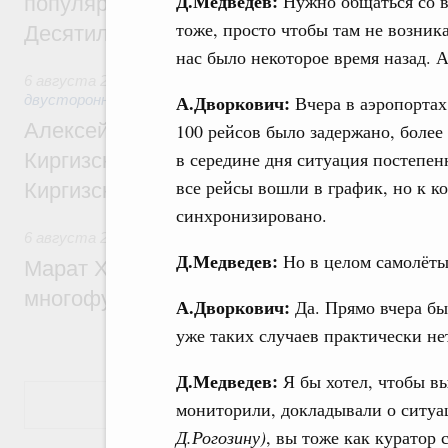
Д.Медведев:
Нужно общаться со в
популярного туризма в 35 регионах созд
тоже, просто чтобы там не возник
Десятилетия науки и технологий
нас было некоторое время назад. 
6 августа 2026
,
Экономические и гуманитарные отношения
А.Дворкович:
Вчера в аэропортах
двусторонней основе
Алексей Оверчук принял участие в работе
100 рейсов было задержано, более
в середине дня ситуация постепен
Киргизского экономического форума и XII
все рейсы вошли в график, но к к
Киргизской межрегиональной конференц
синхронизировано.
6 августа 2026
,
Дорожное хозяйство
Д.Медведев:
Но в целом самолёт
Марат Хуснуллин: На двух скоростных т
многофункциональные зоны дорожного с
А.Дворкович:
Да. Прямо вчера бы
уже таких случаев практически не
Д.Медведев:
Я бы хотел, чтобы вы
Показать еще
мониторили, докладывали о ситу
Д.Рогозину)
, вы тоже как куратор