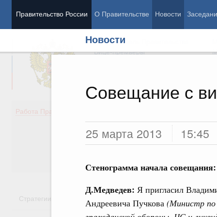
Правительство России
О Правительстве
Новости
Заседан
Новости
Председатель Правительства
М
Вице-премьеры
М
Совещание с в
Демография
Занято
Работа Правительства
Здоровье
Технол
25 марта 2013
15:45
Образование
Эконом
Культура
Финан
Общество
Социал
Государство
Стенограмма начала совещания:
Д.Медведев:
Я пригласил Владим
Стратегии
Государственные программы
Национальн
Андреевича Пучкова
(Министр по
гражданской обороны, ЧС и ликви