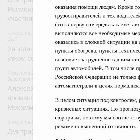
оказания помощи людям. Кроме то
Росмолодёжи Григорий Гуров поприветс
грузоотправителей и тех водителе
участников проекта «Кольцо открытий»
(это в первую очередь касается а
выполняются все необходимые мер
6 августа 2026
,
Евразийский экономический союз. Интегр
СНГ
оказались в сложной ситуации на 
Заседание Евразийского межправительст
пункты обогрева, пункты техничес
узком составе
возникает затруднение в движени
групп автомобилей. В том числе 
6 августа 2026
,
Экономические отношения с зарубежными 
Российской Федерации не только 
двусторонней основе
автомагистрали в целях нормализ
Алексей Оверчук провёл рабочую встреч
промышленности, недропользования и т
В целом ситуация под контролем,
Мохаммадом Атабаком
кризисных ситуациях. По прогнозу
сюрпризы, поэтому мы соответств
6 августа 2026
,
Внутренний и въездной туризм
режиме повышенной готовности.
Дмитрий Чернышенко: Порядка 110 марш