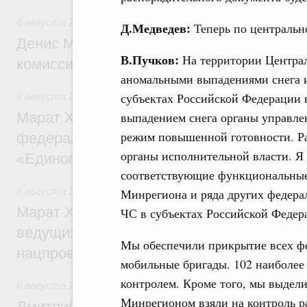
6 августа 2026
,
Общие вопросы промышленной политики
Д.Медведев:
Теперь по центрально
Денис Мантуров провёл заседание Прав
В.Пучков:
На территории Централь
комиссии по промышленности
аномальными выпадениями снега и
субъектах Российской Федерации 
6 августа 2026
,
Регулирование в сфере строительства
выпадением снега органы управле
Марат Хуснуллин: Более 130 социальных
режим повышенной готовности. Р
федерального значения построено под к
органы исполнительной власти. Я
«Единого заказчика»
соответствующие функциональные
6 августа 2026
,
Национальный проект «Инфраструктура д
Минрегиона и ряда других федера
Марат Хуснуллин: Порядка 200 дорожных
ЧС в субъектах Российской Федер
ведущих к спортивным объектам, обновят
Мы обеспечили прикрытие всех ф
нацпроекту «Инфраструктура для жизни
мобильные бригады. 102 наиболее
контролем. Кроме того, мы выдел
6 августа 2026
,
Молодёжная политика
Минрегионом взяли на контроль р
Дмитрий Чернышенко, Сергей Кравцов и