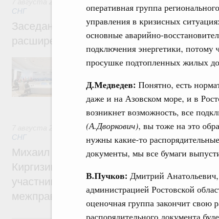
7 августа 2026
,
Евразийский экономический союз. Интегр
оперативная группа региональног
СНГ
управления в кризисных ситуациях
Заседание Евразийского межправительст
основные аварийно-восстановите
расширенном составе
подключения энергетики, потому 
просушке подтопленных жилых до
В повестке заседания актуальные задачи 
числе совершенствование кооперации в о
регулирования и администрирования, разв
Д.Медведев:
Понятно, есть нормат
обеспечение продовольственной безопасн
железнодорожных перевозок, формирован
даже и на Азовском море, и в Рост
рынка.
возникнет возможность, все подк
(А.Дворкович)
, вы тоже на это обр
7 августа 2026
,
Евразийский экономический союз. Интегр
СНГ
нужны какие-то распорядительные
Михаил Мишустин принял участие во вст
документы, мы все бумаги выпуст
Киргизии Садыра Жапарова с главами де
В.Пучков:
Дмитрий Анатольевич, 
участников заседания Евразийского
администрацией Ростовской облас
межправительственного совета
оценочная группа закончит свою р
распорядительного документа буде
6 августа, четверг