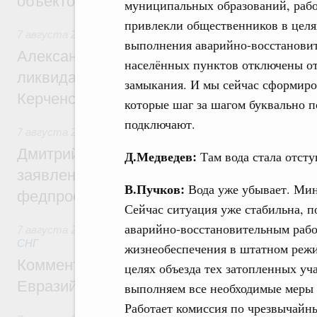
объектов
муниципальных образований, рабо
привлекли общественников в целя
7 августа 2026
,
Чрезвычайные ситуации и ликвидация их 
выполнения аварийно-восстановит
Александр Козлов провёл заседание пра
населённых пунктов отключены от 
ликвидации последствий чрезвычайной с
замыкания. И мы сейчас сформиро
Керченском проливе
которые шаг за шагом буквально п
подключают.
7 августа 2026
,
Среднее профессиональное образование
Дмитрий Чернышенко: Установлен рекорд
Д.Медведев:
Там вода стала отсту
заявлений от абитуриентов колледжей и
В.Пучков:
Вода уже убывает. Мин
федпроекта «Профессионалитет»
Сейчас ситуация уже стабильна, п
аварийно-восстановительным рабо
7 августа 2026
,
Евразийский экономический союз. Интегр
СНГ
жизнеобеспечения в штатном режи
Комментарий Алексея Оверчука по итога
целях объезда тех затопленных уч
Евразийского межправительственного со
выполняем все необходимые меры п
Работает комиссия по чрезвычайны