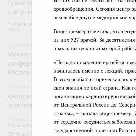
Правительство расширило перечень пре
кровообращения. Сегодня центр в
которых освобождаются от НДФЛ
чем любое другое медицинское учр
Постановление от 5 августа 2026 года
Вице-премьер отметила, что сегодн
№978
из них 527 врачей. За десятилети
8 августа 2026
,
Отрасль информационных технологий
школа, выпускники которой рабо
Михаил Мишустин дал поручения по итог
«Не одно поколение врачей вспоми
конференции «Цифровая индустрия пр
начиналось именно с лекций, прак
России»
В этом особая историческая роль у
свои знания по всей стране. Как 
8 августа 2026
,
Спорт высших достижений и массовый сп
организацию кардиохирургическо
Дмитрий Чернышенко и Михаил Дегтярёв
от Центральной России до Северн
россиян с Днём физкультурника
страны», – сказала вице-премьер.
8 августа 2026
,
Социальные инновации. Некоммерческие ор
от сердечно-сосудистых заболеван
Добровольчество и волонтёрство. Благотворительност
государственной политики России
Татьяна Голикова поздравила волонтёров