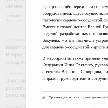
летием
Центр оснащён передовым соврем
оборудованием. Здесь осуществляе
Заместитель Председателя Правительства Татьяна Голикова п
патологий сердечно-сосудистой си
Всероссийского общественного движения «Волонтёры-медики»
Вместе с главой центра Еленой Г
7 августа, пятница
изделий, разработанных и произв
Бакулева, – это в том числе устр
7 августа 2026
,
Экономика городов. Городская среда
для сердечно-сосудистой хирургии
Марат Хуснуллин провёл заседание ком
Всероссийского конкурса лучших проект
В мероприятии также приняли уча
городской среды
Федерации Инна Святенко, руково
агентства Вероника Скворцова, в
7 августа 2026
,
Отрасль информационных технологий
Пирадов, руководители и сотрудни
Дмитрий Чернышенко и Сергей Кравцов 
российскую сборную с победой на Межд
олимпиаде по искусственному интеллект
Организация системы здравоохранения. 
7 августа 2026
,
Общие вопросы промышленной политики