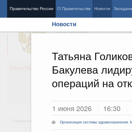
Правительство России
О Правительстве
Новости
Заседан
Новости
Председатель Правительства
М
Вице-премьеры
М
Татьяна Голико
Бакулева лидир
Демография
Занято
Работа Правительства
Здоровье
Технол
Образование
Эконом
операций на от
Культура
Финан
Общество
Социал
Государство
1 июня 2026
16:30
Стратегии
Государственные программы
Национальн
Организация системы здравоохранения. 