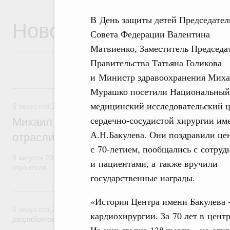
В День защиты детей Председател
Новости
Совета Федерации Валентина
Матвиенко, Заместитель Председа
Правительства Татьяна Голикова
и Министр здравоохранения Мих
9 августа, воскресенье
Мурашко посетили Национальный
медицинский исследовательский 
9 августа 2026
,
Регулирование в сфере строительства
сердечно-сосудистой хирургии им
Михаил Мишустин поздравил работников
А.Н.Бакулева. Они поздравили це
отрасли с профессиональным празднико
с 70-летием, пообщались с сотру
9 августа 2026 года отмечается профессиональный праздник –
и пациентами, а также вручили
строителя.
государственные награды.
8 августа, суббота
«История Центра имени Бакулева 
8 августа 2026
,
Государственная политика в сфере научны
кардиохирургии. За 70 лет в цент
разработок
Из них свыше 138 тысяч – на отк