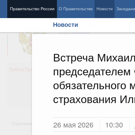
Правительство России
О Правительстве
Новости
Заседан
Новости
Председатель Правительства
М
Вице-премьеры
М
Встреча Михаил
председателем
Демография
Занято
Работа Правительства
Здоровье
Технол
Образование
Эконом
обязательного 
Культура
Финан
Общество
Социал
страхования И
Государство
26 мая 2026
10:30
Стратегии
Государственные программы
Национальн