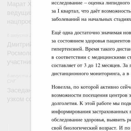
исследование – оценка липидного
Марат Хуснуллин: Порядка 200 дорожных
за I квартал, что даёт возможност
ведущих к спортивным объектам, обновят
заболеваний на начальных стадиях
нацпроекту «Инфраструктура для жизни
Ещё одна достаточно значимая но
6 августа 2026
,
Молодёжная политика
за состоянием здоровья пациентов
Дмитрий Чернышенко, Сергей Кравцов и
гипертензией. Время такого дист
Росмолодёжи Григорий Гуров поприветс
в соответствии с медицинскими с
участников проекта «Кольцо открытий»
составляет от 3 до 12 месяцев. За
дистанционного мониторинга, а в 
6 августа 2026
,
Евразийский экономический союз. Интегр
СНГ
Новелла, по которой активно сейч
Заседание Евразийского межправительст
возможности посещения центров з
узком составе
долголетия. К этой работе мы по
информирования застрахованных 
обследование здоровья, выявить 
свой биологический возраст. И по 
Показать еще