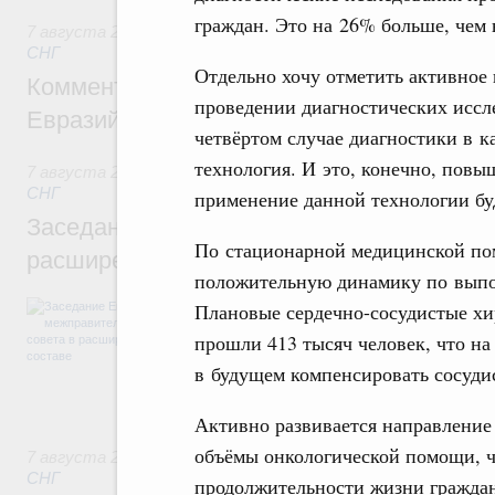
граждан. Это на 26% больше, чем 
7 августа 2026
,
Евразийский экономический союз. Интегр
СНГ
Отдельно хочу отметить активное
Комментарий Алексея Оверчука по итога
проведении диагностических иссл
Евразийского межправительственного со
четвёртом случае диагностики в к
технология. И это, конечно, повы
7 августа 2026
,
Евразийский экономический союз. Интегр
СНГ
применение данной технологии буд
Заседание Евразийского межправительст
По стационарной медицинской по
расширенном составе
положительную динамику по выпо
В повестке заседания актуальные задачи 
Плановые сердечно-сосудистые хи
числе совершенствование кооперации в о
прошли 413 тысяч человек, что на
регулирования и администрирования, разв
обеспечение продовольственной безопасн
в будущем компенсировать сосуди
железнодорожных перевозок, формирован
рынка.
Активно развивается направление
объёмы онкологической помощи, ч
7 августа 2026
,
Евразийский экономический союз. Интегр
СНГ
продолжительности жизни граждан