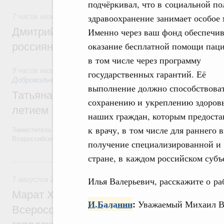
подчёркивал, что в социальной по
7 часов назад
,
Спорт высших достижений и массовый спо
здравоохранение занимает особое 
Дмитрий Чернышенко и Михаил Дегтярёв
Именно через ваш фонд обеспечив
оказание бесплатной помощи паци
россиян с Днём физкультурника
в том числе через программу
9 часов назад
,
Социальные инновации. Некоммерческие орга
государственных гарантий. Её
Добровольчество и волонтёрство. Благотворительност
выполнение должно способствова
Татьяна Голикова поздравила волонтёров
сохранению и укреплению здоров
летием
наших граждан, которым предоста
к врачу, в том числе для раннего 
Заместитель Председателя Правительства Татьяна Голикова поздра
Всероссийского общественного движения «Волонтёры-медики» с 10
получение специализированной и
стране, в каждом российском субъ
Вчера
7 августа 2026
,
Экономика городов. Городская среда
Илья Валерьевич, расскажите о ра
Марат Хуснуллин провёл заседание ком
И.Баланин
:
Уважаемый Михаил В
Всероссийского конкурса лучших проект