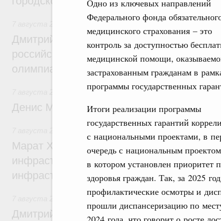
городской среды
Одно из ключевых направлений
Федерального фонда обязательног
7 августа 2026
,
Отрасль информационных технологий
медицинского страхования – это
Дмитрий Чернышенко и Сергей Кравцов 
контроль за доступностью беспла
российскую сборную с победой на Межд
медицинской помощи, оказываемо
олимпиаде по искусственному интеллект
застрахованным гражданам в рамк
программы государственных гаран
7 августа 2026
,
Общие вопросы промышленной политики
Денис Мантуров посетил Ярославскую о
Итоги реализации программы
государственных гарантий коррел
7 августа 2026
,
Бюджеты субъектов Федерации. Межбюд
с национальными проектами, в п
Марат Хуснуллин: 15 объектов спортивн
очередь с национальным проектом
инфраструктуры построили и обновили б
в котором установлен приоритет 
инфраструктурным кредитам
здоровья граждан. Так, за 2025 г
профилактические осмотры и дисп
7 августа 2026
,
Развитие сельских территорий
прошли диспансеризацию по месту 
Дмитрий Патрушев: Синхронизация госп
2024 года, что говорит о росте д