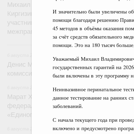
Михаил Мишустин принял участие во вст
И значительно были увеличены о
Киргизии Садыра Жапарова с главами де
помощи благодаря решению Прави
участников заседания Евразийского
45 методов в объёмы оказания по
межправительственного совета
за счёт средств обязательного ме
помощи. Это на 180 тысяч больше,
6 августа, четверг
6 августа 2026
,
Общие вопросы промышленной политики
Уважаемый Михаил Владимирович,
Денис Мантуров провёл заседание Прав
государственных гарантий на 2026
комиссии по промышленности
были включены в эту программу на
6 августа 2026
,
Регулирование в сфере строительства
Неинвазивное перинатальное тест
Марат Хуснуллин: Более 130 социальных
данное тестирование на ранних ст
федерального значения построено под к
заболеваний.
«Единого заказчика»
С начала текущего года при пров
включено и предусмотрено програ
6 августа 2026
,
Национальный проект «Инфраструктура д