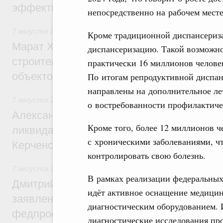
эффективность поддержки сельских тер
непосредственно на рабочем месте
7 августа 2026
,
Экономика городов. Городская среда
Кроме традиционной диспансериз
Марат Хуснуллин: «Единый заказчик» з
диспансеризацию. Такой возможно
строительство и реконструкцию более 3
практически 16 миллионов человек
объектов
По итогам репродуктивной диспан
направлены на дополнительное ле
7 августа 2026
,
Чрезвычайные ситуации и ликвидация их 
о востребованности профилактиче
Александр Козлов провёл заседание пра
Кроме того, более 12 миллионов 
ликвидации последствий чрезвычайной с
с хроническими заболеваниями, ч
Керченском проливе
контролировать свою болезнь.
7 августа 2026
,
Среднее профессиональное образование
В рамках реализации федеральных
Дмитрий Чернышенко: Установлен рекорд
идёт активное оснащение медици
заявлений от абитуриентов колледжей и
диагностическим оборудованием. 
федпроекта «Профессионалитет»
диагностические исследования пр