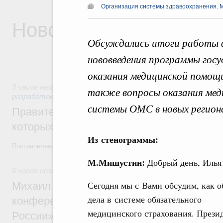
Организация системы здравоохранения. 
Новости
Обсуждались итоги работы ф
нововведения программы гос
оказания медицинской помощи
5 часов назад
,
Государственная политика в сфере научных
также вопросы оказания мед
разработок
системы ОМС в новых регион
Правительство расширило перечень пре
которых освобождаются от НДФЛ
Из стенограммы:
Постановление от 5 августа 2026 года №978
М.Мишустин:
Добрый день, Илья
6 часов назад
,
Отрасль информационных технологий
Сегодня мы с Вами обсудим, как о
Михаил Мишустин дал поручения по итог
дела в системе обязательного
конференции «Цифровая индустрия пр
медицинского страхования. Прези
России»