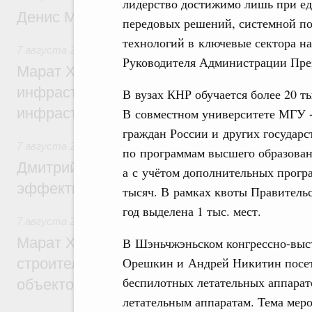
лидерство достижимо лишь при ед
Денис Мантуров посетил Ярославскую о
передовых решений, системной по
технологий в ключевые сектора н
7 августа 2026
,
Бюджеты субъектов Федерации. Межбюд
Руководителя Администрации Пр
Марат Хуснуллин: 15 объектов спортивн
инфраструктуры построили и обновили б
В вузах КНР обучается более 20 т
инфраструктурным кредитам
В совместном университете МГУ 
граждан России и других государс
7 августа 2026
,
Развитие сельских территорий
по программам высшего образовани
Дмитрий Патрушев: Синхронизация госп
а с учётом дополнительных прогр
эффективность поддержки сельских тер
тысяч. В рамках квоты Правительс
год выделена 1 тыс. мест.
7 августа 2026
,
Экономика городов. Городская среда
Марат Хуснуллин: «Единый заказчик» з
В Шэньчжэньском конгрессно-вы
Орешкин и Андрей Никитин посе
строительство и реконструкцию более 3
беспилотных летательных аппарат
объектов
летательным аппаратам. Тема мер