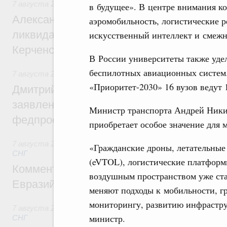
7 августа 2026
,
Чрезвычайные ситуации и ликвидация их 
в будущее». В центре внимания ко
Александр Козлов провёл заседание пра
аэромобильность, логистические 
ликвидации последствий чрезвычайной с
искусственный интеллект и смеж
Керченском проливе
В России университеты также уде
беспилотных авиационных систем
7 августа 2026
,
Среднее профессиональное образование
«Приоритет-2030» 16 вузов ведут 
Дмитрий Чернышенко: Установлен рекорд
заявлений от абитуриентов колледжей и
Министр транспорта Андрей Никит
федпроекта «Профессионалитет»
приобретает особое значение для
7 августа 2026
,
Евразийский экономический союз. Интегр
«Гражданские дроны, летательные 
СНГ
(eVTOL), логистические платфор
Комментарий Алексея Оверчука по итога
воздушным пространством уже ста
Евразийского межправительственного со
меняют подходы к мобильности, г
мониторингу, развитию инфрастру
7 августа 2026
,
Евразийский экономический союз. Интегр
министр.
СНГ