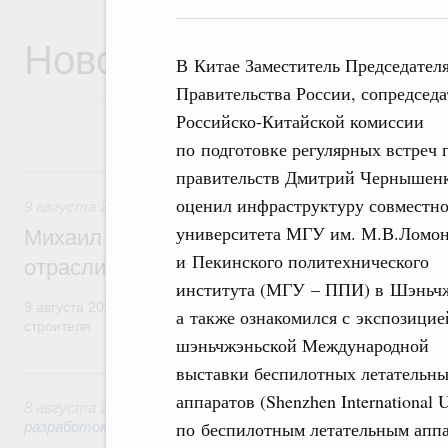
Новости
В Китае Заместитель Председател
Правительства России, сопредседа
Российско-Китайской комиссии
по подготовке регулярных встреч 
9 августа, воскресенье
правительств Дмитрий Чернышен
оценил инфраструктуру совместно
9 августа 2026
,
Регулирование в сфере строительства
университета МГУ им. М.В.Ломон
Михаил Мишустин поздравил работников
и Пекинского политехнического
отрасли с профессиональным празднико
института (МГУ – ППИ) в Шэньч
9 августа 2026 года отмечается профессиональный праздник –
а также ознакомился с экспозицие
строителя.
шэньчжэньской Международной
выставки беспилотных летательн
8 августа, суббота
аппаратов (Shenzhen International
8 августа 2026
,
Государственная политика в сфере научны
по беспилотным летательным аппа
разработок