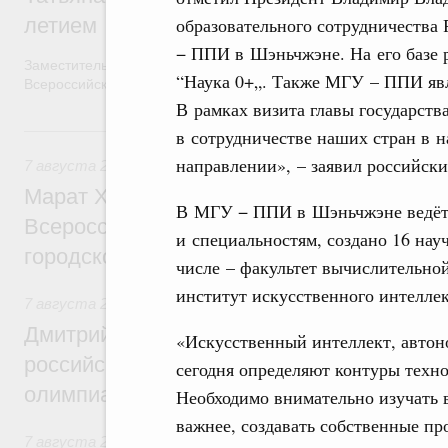
образовательного сотрудничества
летием
− ППИ в Шэньчжэне. На его базе 
Заместитель Председателя Правительства Татьяна Голикова п
“Наука 0+„. Также МГУ – ППИ явл
Всероссийского общественного движения «Волонтёры-медики»
В рамках визита главы государств
7 августа, пятница
в сотрудничестве наших стран в н
направлении», – заявил российски
7 августа 2026
,
Экономика городов. Городская среда
Марат Хуснуллин провёл заседание ком
В МГУ − ППИ в Шэньчжэне ведётс
Всероссийского конкурса лучших проект
и специальностям, создано 16 нау
городской среды
числе – факультет вычислительно
институт искусственного интеллек
7 августа 2026
,
Отрасль информационных технологий
Дмитрий Чернышенко и Сергей Кравцов 
«Искусственный интеллект, авто
российскую сборную с победой на Межд
сегодня определяют контуры техно
олимпиаде по искусственному интеллект
Необходимо внимательно изучать 
важнее, создавать собственные пр
7 августа 2026
,
Общие вопросы промышленной политики