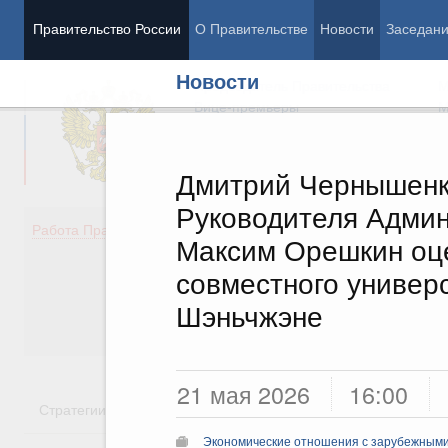
Правительство России
О Правительстве
Новости
Заседан
Новости
Председатель Правительства
М
Вице-премьеры
М
Дмитрий Чернышенк
Руководителя Адми
Демография
Занято
Работа Правительства
Максим Орешкин оц
Здоровье
Технол
Образование
Эконом
совместного универ
Культура
Финан
Шэньчжэне
Общество
Социал
Государство
21 мая 2026
16:00
Стратегии
Государственные программы
Национальн
Экономические отношения с зарубежными 