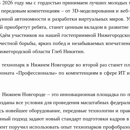
е Правительственной комиссии по
В 2026 году мы с гордостью принимаем лучших молодых 
 передовым компетенциям – от 3D-моделирования и веб
нной автономности и разработки виртуальных миров. У
тельства
й приобретут ребята, станет ценным вкладом в развитие
иальных объектов федерального значения
о заказчика»
 Ждём участников на нашей гостеприимной Нижегородско
честной борьбы, ярких побед и незабываемых впечатлени
труктура для жизни»
ижегородской области Глеб Никитин.
орожных участков, ведущих к спортивным
о нацпроекту «Инфраструктура для жизни»
технопарк в Нижнем Новгороде во второй раз станет п
ионата «Профессионалы» по компетенциям в сфере ИТ и
вцов и руководитель Росмолодёжи Григорий
ов проекта «Кольцо открытий»
в Нижнем Новгороде – это инновационная площадка по п
юз. Интеграция на пространстве СНГ
созданы все условия для проведения масштабных федера
тельственного совета в узком составе
сь новейшее оборудование, передовые технологии и пра
рубежными странами (кроме СНГ) на двусторонней основе
ный подход задают новый стандарт подготовки кадров в
 встречу с Министром промышленности,
ент поручил использовать опыт технопарков профобразо
рана Мохаммадом Атабаком