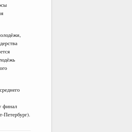
осы
ия
олодёжи,
дерства
ется
лодёжь
ого
среднего
у финал
т-Петербург).