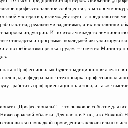
о итогам заседания Евразийского
альное профессиональное сообщество, в котором конкур
т своё мастерство, взаимодействуют с представителям
юз. Интеграция на пространстве СНГ
работают над реальными заданиями, а их наставники об
ительственного совета в расширенном
т запросы индустрии. И по итогам каждого чемпионатно
Email
ьные стандарты и программы колледжей актуализируются
едания актуальные задачи углубления интеграции, в том
ии с потребностями рынка труда», – отметил Министр п
нствование кооперации в области таможенного
и администрирования, развитие электронной торговли,
ов.
родовольственной безопасности, цифровизация грузовых
ых перевозок, формирование общего финансового
оната «Профессионалы» будет традиционно включать в с
На площадке федерального технопарка профессиональног
юз. Интеграция на пространстве СНГ
будут работать профориентационная зона, а также выста
 во встрече Президента Киргизии Садыра
участников заседания Евразийского
оната „Профессионалы“ – это знаковое событие для все
августа, четверг
 Нижегородской области. Для нас почётно, что Нижний 
з становится площадкой проведения заключительных исп
политики