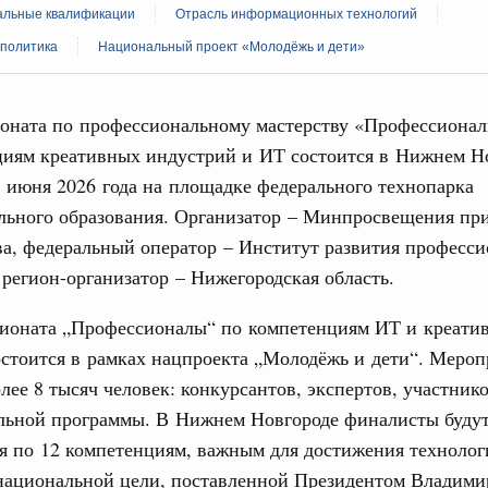
льные квалификации
Отрасль информационных технологий
политика
Национальный проект «Молодёжь и дети»
оната по профессиональному мастерству «Профессиона
циям креативных индустрий и ИТ состоится в Нижнем Н
Кален
1 июня 2026 года на площадке федерального технопарка
августа, пятница
льного образования. Организатор – Минпросвещения пр
реда
ПН
а, федеральный оператор – Институт развития професси
ие комиссии Всероссийского конкурса лучших
ды
 регион-организатор – Нижегородская область.
ологий
ионата „Профессионалы“ по компетенциям ИТ и креати
3
авцов поздравили российскую сборную с
стоится в рамках нацпроекта „Молодёжь и дети“. Мероп
иаде по искусственному интеллекту
лее 8 тысяч человек: конкурсантов, экспертов, участник
10
политики
ельной программы. В Нижнем Новгороде финалисты буду
17
скую область
я по 12 компетенциям, важным для достижения технолог
 национальной цели, поставленной Президентом Владим
и. Межбюджетные отношения
24