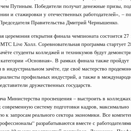
чем Путиным. Победители получат денежные призы, под
ортивной инфраструктуры построили и
урным кредитам
31
нии и стажировки у отечественных работодателей», – п
 Председателя Правительства Дмитрий Чернышенко.
С помощь
ия госпрограмм повысит эффективность
я церемония открытия финала чемпионата состоится 27
осуществ
Для поиск
МТС Live Холл. Соревновательная программа стартует 2
сервисо
реда
ачёте студенты колледжей и техникумов будут демонстр
ик» завершил строительство и реконструкцию
 категории «Основная». В рамках финала также пройдут
Выбра
пери
 в индустриальном зачёте, где своё мастерство продемо
идация их последствий
циалисты профильных индустрий, а также в международн
Архи
ние правкомиссии по ликвидации последствий
едставители дружественных государств.
ском проливе
ача Министерства просвещения – выстроить в колледжах
азование
Подпи
 современную систему подготовки кадров, максимально
 рекорд по числу заявлений от абитуриентов
 к запросам реального сектора экономики. Все компет
екта «Профессионалитет»
Ежеднев
офессионалы“ разрабатываются вместе с работодателями
юз. Интеграция на пространстве СНГ
Email
твуют 10 тысяч предприятий-партнёров. Движение „Проф