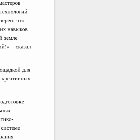
мастеров
-технологий
верен, что
 их навыков
й земле
й!» – сказал
лощадкой для
 креативных
одготовке
льных
ктико-
 системе
вания