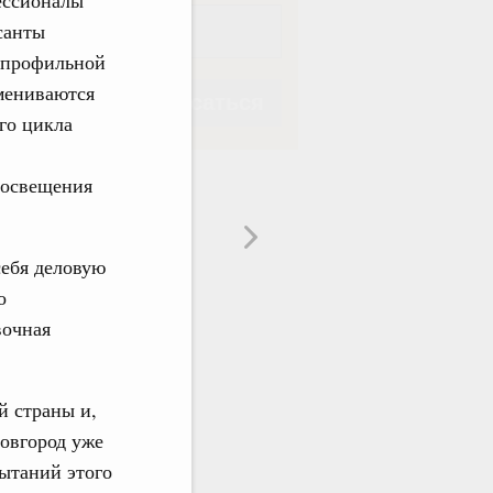
санты
и профильной
мениваются
Подписаться
го цикла
росвещения
Подписаться
ебя деловую
о
вочная
й страны и,
Новгород уже
ытаний этого