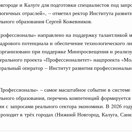
городе и Калуге для подготовки специалистов под запр
огичных отраслей», – отметил ректор Института развит
0 маршрутов научно-популярного туризма в
льного образования Сергей Кожевников.
ятилетия науки и технологий
рофессионалы» направлено на поддержку талантливой м
 отношения со странами СНГ на двусторонней основе
адрового потенциала и обеспечение технологического ли
 работе VIII Российско-Киргизского
сийско-Киргизской межрегиональной
 организовано при поддержке Минпросвещения и реализу
дерального проекта «Профессионалитет» нацпроекта «Мо
еральный оператор – Институт развития профессиональн
тных трассах открылись
жного сервиса
1
Профессионалы» – самое масштабное событие в системе 
льного образования, перечень компетенций формируется
ии с запросами реального сектора экономики. В 2026 год
Показать еще
роходит в трёх городах (Нижний Новгород, Калуга, Санк