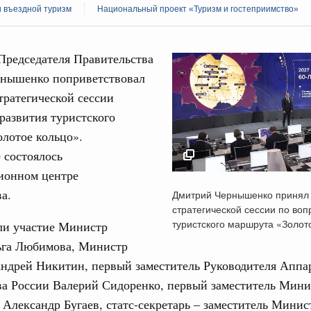
и въездной туризм
Национальный проект «Туризм и гостеприимство»
Председателя Правительства
нышенко поприветствовал
тратегической сессии
Кален
развития туристского
августа, пятница
лотое кольцо».
реда
ПН
 состоялось
ие комиссии Всероссийского конкурса лучших
ионном центре
ды
Дмитрий Чернышенко
а.
Дмитрий Чернышенко принял 
участие в стратегиче
ологий
стратегической сессии по воп
3
сессии по вопросам 
авцов поздравили российскую сборную с
туристского маршрута «Золот
ли участие Министр
иаде по искусственному интеллекту
туристского маршрут
ьга Любимова, Министр
10
«Золотое кольцо»
Андрей Никитин, первый заместитель Руководителя Аппа
политики
18 марта 2026
17
скую область
ва России Валерий Сидоренко, первый заместитель Мини
Александр Бугаев, статс-секретарь ‒ заместитель Минис
и. Межбюджетные отношения
24