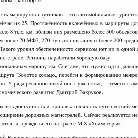
сть маршрутов-спутников – это автомобильные туристс
ейчас их 25. Протяжённость включённых в маршруты до
коло 8 тыс. км, вблизи них размещено более 500 объекто
ом числе 70 МФЗ, 270 пунктов питания и более 200 средс
Такого уровня обеспеченности сервисом нет ни в одной 
по стране. Регионы наработали хорошую базу
гиональным маршрутам. Считаем, что нужно идти дальше
ршрута “Золотое кольцо„ перейти к формированию межр
в. У ряда регионов такой опыт уже есть», – отметил зам
ономического развития Дмитрий Вахруков.
ысить доступность и привлекательность путешествий м
сширение дорожных магистралей. Сейчас реализуется не
ктов, и прежде всего на трассе М-8 «Холмогоры».
й Вахруков предложил проработать вопрос создания на 