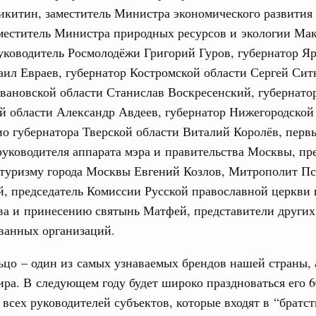
икитин, заместитель Министра экономического развития
ортивной инфраструктуры построили и
урным кредитам
аместитель Министра природных ресурсов и экологии Ма
31
уководитель Росмолодёжи Григорий Гуров, губернатор Я
ил Евраев, губернатор Костромской области Сергей Сит
С помощь
ия госпрограмм повысит эффективность
осуществ
вановской области Станислав Воскресенский, губернато
Для поиск
 области Александр Авдеев, губернатор Нижегородской 
сервисо
реда
о губернатора Тверской области Виталий Королёв, перв
ик» завершил строительство и реконструкцию
Выбра
руководителя аппарата мэра и правительства Москвы, пр
пери
 туризму города Москвы Евгений Козлов, Митрополит П
идация их последствий
, председатель Комиссии Русской православной церкви
Архи
ние правкомиссии по ликвидации последствий
ва и принесению святынь Матфей, представители других
ском проливе
ванных организаций.
азование
Подпи
 рекорд по числу заявлений от абитуриентов
ьцо – один из самых узнаваемых брендов нашей страны,
екта «Профессионалитет»
ира. В следующем году будет широко праздноваться его 6
Ежеднев
всех руководителей субъектов, которые входят в “братст
юз. Интеграция на пространстве СНГ
Email