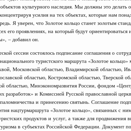
объектов культурного наследия. Мы должны это делать о
концентрируя усилия на тех объектах, которые нам пона
0 маршрутов научно-популярного туризма в
редь. Я уверен, что Золотое кольцо станет золотым стан
ятилетия науки и технологий
сех его проявлениях, на который будут ориентироваться 
 отношения со странами СНГ на двусторонней основе
», – добавил он.
 работе VIII Российско-Киргизского
сийско-Киргизской межрегиональной
еской сессии состоялось подписание соглашения о сотру
национального туристского маршрута «Золотое кольцо»
квой, Московской областью, Владимирской областью, Ив
тных трассах открылись
ославской областью, Костромской областью, Тверской об
жного сервиса
ой областью, Минэкономразвития России, фондом «Цент
1
их разработок» и Комиссией Русской православной церк
 паломничества и принесению святынь. Соглашение под
Показать еще
ития нацтурмаршрута «Золотое кольцо», связанных с ни
уристских продуктов и услуг, а также для продвижения 
туризма в субъектах Российской Федерации. Документ п