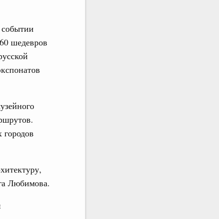
 событии
«60 шедевров
русской
экспонатов
узейного
аршрутов.
 городов
рхитектуру,
ьга Любимова.
и