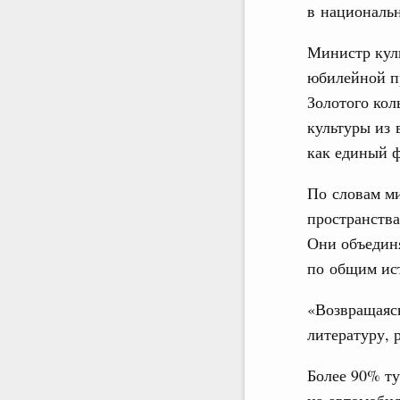
в националь
Министр кул
юбилейной п
Золотого кол
культуры из 
как единый ф
По словам м
пространства
Они объединя
по общим ис
«Возвращаясь
литературу, 
Более 90% ту
на автомобил