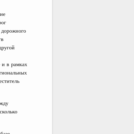
кие
рог
в дорожного
тв
другой
 и в рамках
егиональных
еститель
ежду
сколько
базе