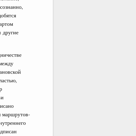
сознанно,
добятся
дартом
и другие
дничестве
 между
ановской
ластью,
р
ви
писано
м маршрутов-
внутреннего
одписан