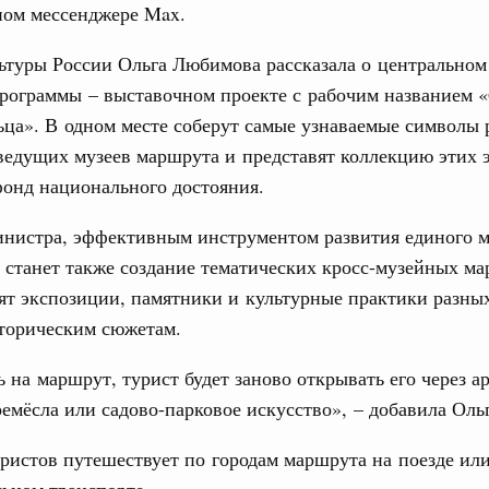
ном мессенджере Max.
ьтуры России Ольга Любимова рассказала о центральном
рограммы – выставочном проекте с рабочим названием 
ьца». В одном месте соберут самые узнаваемые символы 
ведущих музеев маршрута и представят коллекцию этих 
онд национального достояния.
инистра, эффективным инструментом развития единого м
 станет также создание тематических кросс-музейных м
т экспозиции, памятники и культурные практики разных
торическим сюжетам.
 на маршрут, турист будет заново открывать его через а
ремёсла или садово-парковое искусство», – добавила Ол
ристов путешествует по городам маршрута на поезде ил
ьном транспорте.