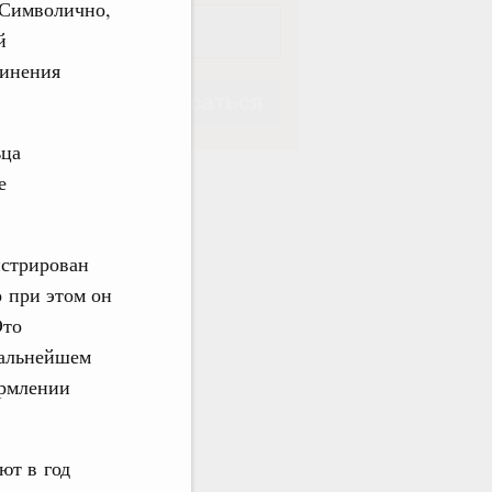
 Символично,
й
динения
Подписаться
ьца
е
Подписаться
истрирован
о при этом он
Это
дальнейшем
ормлении
ют в год