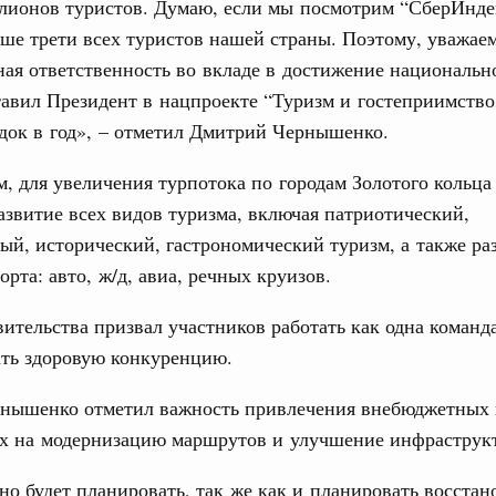
лионов туристов. Думаю, если мы посмотрим “СберИнде
е Правительственной комиссии по
ше трети всех туристов нашей страны. Поэтому, уважаем
ная ответственность во вкладе в достижение национальн
тельства
авил Президент в нацпроекте “Туризм и гостеприимство„
иальных объектов федерального значения
о заказчика»
док в год», – отметил Дмитрий Чернышенко.
труктура для жизни»
м, для увеличения турпотока по городам Золотого кольца
орожных участков, ведущих к спортивным
азвитие всех видов туризма, включая патриотический,
о нацпроекту «Инфраструктура для жизни»
ый, исторический, гастрономический туризм, а также р
орта: авто, ж/д, авиа, речных круизов.
вцов и руководитель Росмолодёжи Григорий
ов проекта «Кольцо открытий»
ительства призвал участников работать как одна команд
ать здоровую конкуренцию.
юз. Интеграция на пространстве СНГ
тельственного совета в узком составе
нышенко отметил важность привлечения внебюджетных 
х на модернизацию маршрутов и улучшение инфраструк
рубежными странами (кроме СНГ) на двусторонней основе
 встречу с Министром промышленности,
но будет планировать, так же как и планировать восстан
рана Мохаммадом Атабаком