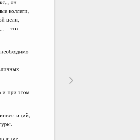
кс„, он
ые коллеги,
ой цели,
, – это
 необходимо
азличных
а и при этом
инвестиций,
туры.
овление,