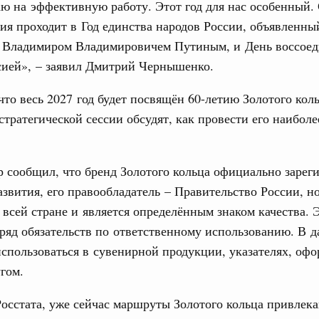
ю на эффективную работу. Этот год для нас особенный.
о итогам заседания Евразийского
сия проходит в Год единства народов России, объявленны
 Владимиром Владимировичем Путиным, и День воссое
юз. Интеграция на пространстве СНГ
сией», – заявил Дмитрий Чернышенко.
ительственного совета в расширенном
Email
что весь 2027 год будет посвящён 60-летию Золотого кол
едания актуальные задачи углубления интеграции, в том
стратегической сессии обсудят, как провести его наиболе
нствование кооперации в области таможенного
и администрирования, развитие электронной торговли,
родовольственной безопасности, цифровизация грузовых
ых перевозок, формирование общего финансового
 сообщил, что бренд Золотого кольца официально зарег
вития, его правообладатель – Правительство России, н
юз. Интеграция на пространстве СНГ
всей стране и является определённым знаком качества. 
 во встрече Президента Киргизии Садыра
ряд обязательств по ответственному использованию. В 
участников заседания Евразийского
использоваться в сувенирной продукции, указателях, оф
гом.
августа, четверг
осстата, уже сейчас маршруты Золотого кольца привлека
политики