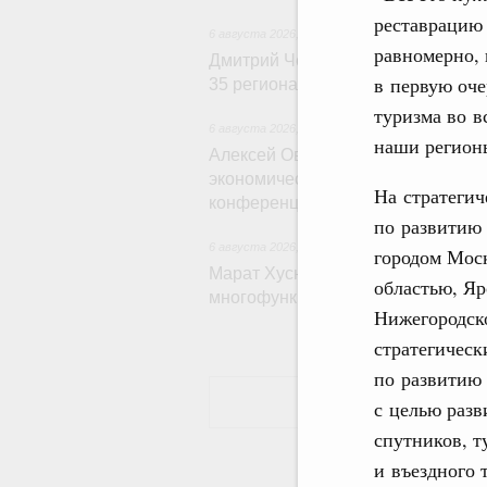
реставрацию 
6 августа 2026
,
Внутренний и въездной туризм
равномерно, 
Дмитрий Чернышенко: Порядка 11
в первую оче
35 регионах создано в рамках Дес
туризма во в
6 августа 2026
,
Экономические и гуманитарные
наши регионы
Алексей Оверчук принял участие в
экономического форума и XII Рос
На стратегич
конференции
по развитию 
6 августа 2026
,
Дорожное хозяйство
городом Мос
Марат Хуснуллин: На двух скорос
областью, Яр
многофункциональные зоны доро
Нижегородск
стратегическ
по развитию
с целью разв
спутников, т
и въездного 