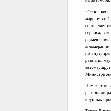
«Основная ча
маршруты. С
составляет о
сервиса, в т
размещения. 
агломерации 
по внутрире
развития ма
автомаршруто
Министра эк
Поможет пов
регионами ра
крупных прое
Также Дмитри