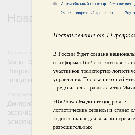
Автомобильный транспорт. Безопасность
Новости
Железнодорожный транспорт
Внутр
Постановление от 14 феврал
13 минут назад
,
Экономика городов. Городская среда
В России будет создана национал
Марат Хуснуллин провёл заседание ком
платформа «ГосЛог», которая стан
участников транспортно-логистиче
Всероссийского конкурса лучших проект
управления. Положение о ней утв
городской среды
Председатель Правительства Мих
2 часа назад
,
Отрасль информационных технологий
«ГосЛог» объединит цифровые
Дмитрий Чернышенко и Сергей Кравцов 
логистические сервисы и станет 
российскую сборную с победой на Межд
«одного окна» для выдачи перево
олимпиаде по искусственному интеллект
разрешительных