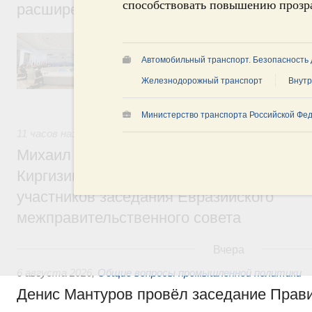
способствовать повышению прозра
расширенном составе
В повестке заседания актуальные задачи 
числе совершенствование кооперации в о
Автомобильный транспорт. Безопасность
регулирования и администрирования, разв
обеспечение продовольственной безопасн
Железнодорожный транспорт
Внутр
железнодорожных перевозок, формирован
рынка.
Министерство транспорта Российской Фед
11 часов назад
,
Евразийский экономический союз. Интегра
Михаил Мишустин принял участие во вст
Киргизии Садыра Жапарова с главами де
участников заседания Евразийского
межправительственного совета
Вчера
6 августа 2026
,
Общие вопросы промышленной политики
Денис Мантуров провёл заседание Прав