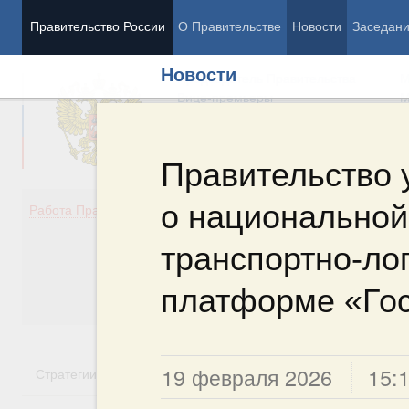
Правительство России
О Правительстве
Новости
Заседан
Новости
Председатель Правительства
М
Вице-премьеры
М
Правительство 
о национально
Демография
Занято
Работа Правительства
Здоровье
Технол
Образование
Эконом
транспортно-ло
Культура
Финан
Общество
Социал
платформе «Го
Государство
19 февраля 2026
15:
Стратегии
Государственные программы
Национальн