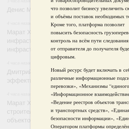
и товаросопроводительных докуме
3 часа назад
,
Общие вопросы промышленной политики
что позволит бизнесу увеличить с
Денис Мантуров посетил Ярославскую о
и объёмы поставок необходимых т
4 часа назад
,
Бюджеты субъектов Федерации. Межбюдже
Кроме того, платформа позволит
Марат Хуснуллин: 15 объектов спортивн
повысить безопасность грузоперев
контроль на всём пути следования
инфраструктуры построили и обновили б
от отправителя до получателя буд
инфраструктурным кредитам
цифровым.
4 часа назад
,
Развитие сельских территорий
Новый ресурс будет включать в се
Дмитрий Патрушев: Синхронизация госп
различные информационные подси
эффективность поддержки сельских тер
перевозки», «Механизмы “единого
«Информационное взаимодействие
4 часа назад
,
Экономика городов. Городская среда
«Ведение реестров объектов тран
Марат Хуснуллин: «Единый заказчик» з
и транспортных средств», «Едина
строительство и реконструкцию более 3
безопасности информации», «Еди
объектов
Оператором платформы определён