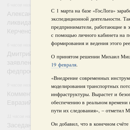
6 часов назад
,
Чрезвычайные ситуации и ликвидация их по
С 1 марта на базе «ГосЛога» зара
Александр Козлов провёл заседание пра
экспедиционной деятельности. Та
ликвидации последствий чрезвычайной с
предприниматели, работающие в эт
Керченском проливе
с помощью личного кабинета на по
формирования и ведения этого рее
6 часов назад
,
Среднее профессиональное образование
Дмитрий Чернышенко: Установлен рекорд
О принятом решении Михаил Ми
заявлений от абитуриентов колледжей и
19 февраля
.
федпроекта «Профессионалитет»
«Внедрение современных инструме
9 часов назад
,
Евразийский экономический союз. Интеграц
моделирования транспортных пот
Комментарий Алексея Оверчука по итога
инфраструктуры. Вырастет и безо
обеспечению в реальном времени 
Евразийского межправительственного со
пути их следования», – отметил
11 часов назад
,
Евразийский экономический союз. Интегра
Он добавил, что в конечном счёте
Заседание Евразийского межправительст