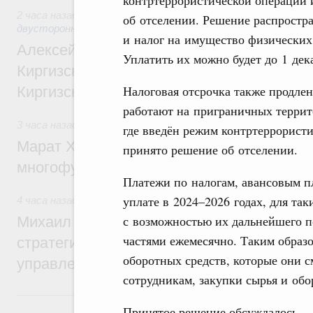
контртеррористической операции
2 часа назад
,
Экономические и гуманитарные отношения с
об отселении. Решение распростр
двусторонней основе
и налог на имущество физических
Алексей Оверчук принял участие в работе
Уплатить их можно будет до 1 дека
Киргизского экономического форума и XII
Налоговая отсрочка также продле
Киргизской межрегиональной конференц
работают на приграничных террит
3 часа назад
,
Дорожное хозяйство
где введён режим контртеррорист
Марат Хуснуллин: На двух скоростных т
принято решение об отселении.
многофункциональные зоны дорожного с
Платежи по налогам, авансовым п
уплате в 2024–2026 годах, для та
4 часа назад
,
Технологическое развитие. Инновации
с возможностью их дальнейшего п
Михаил Мишустин дал поручения по ито
частями ежемесячно. Таким образо
стратегической сессии о совершенствов
оборотных средств, которые они с
управления научно-технологическим раз
сотрудникам, закупки сырья и обо
Вчера
Принятое решение обсуждалось