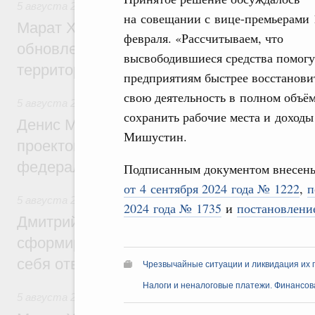
5 августа 2026
,
Жилищно-коммунальное хозяйство
на совещании с вице-премьерами 
Марат Хуснуллин: Более 4,3 тыс. объек
февраля. «Рассчитываем, что
обновлено в России при участии Фонда 
высвободившиеся средства помогу
территорий
предприятиям быстрее восстанови
свою деятельность в полном объём
5 августа 2026
,
Инструменты развития территорий. ОЭЗ.
сохранить рабочие места и доходы
Денис Мантуров провёл совещание по р
Мишустин.
проектов института кураторства в Ураль
федеральном округе
Подписанным документом внесен
от 4 сентября 2024 года № 1222
,
п
5 августа 2026
,
Молодёжная политика
2024 года № 1735
и
постановление
Дмитрий Чернышенко: Всемирный фести
сформировал целое сообщество людей, 
себя ответственность за будущее
Чрезвычайные ситуации и ликвидация их 
Налоги и неналоговые платежи. Финансова
5 августа 2026
,
Национальный проект «Инфраструктура д