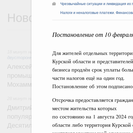
Чрезвычайные ситуации и ликвидация их 
Новости
Налоги и неналоговые платежи. Финансова
Постановление от 10 феврал
18 минут назад
,
Экономические отношения с зарубежными 
Для жителей отдельных территор
двусторонней основе
Курской области и представителе
Алексей Оверчук провёл рабочую встреч
бизнеса продлён срок уплаты бол
промышленности, недропользования и т
части налогов ещё на один год.
Мохаммадом Атабаком
Постановление об этом подписано
28 минут назад
,
Внутренний и въездной туризм
Отсрочка предоставляется граждан
Дмитрий Чернышенко: Порядка 110 марш
местом жительства которых
популярного туризма в 35 регионах созд
по состоянию на 1 августа 2024 г
области либо территория Курской 
Десятилетия науки и технологий