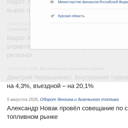
Марат Хуснуллин: Ввод нежилых зданий 
Министерство финансов Российской Феде
вырос почти на треть
Курская область
5 августа 2026
,
Земельные отношения. Кадастровая сист
Оценочная деятельность
Марат Хуснуллин: По решению правкоми
управление «ДОМ.РФ» перейдёт более 16
регионах
5 августа 2026
,
Внутренний и въездной туризм
Дмитрий Чернышенко: Внутренний туриз
на 4,3%, въездной – на 20,1%
5 августа 2026
,
Оборот бензина и дизельного топлива
Александр Новак провёл совещание по с
топливном рынке