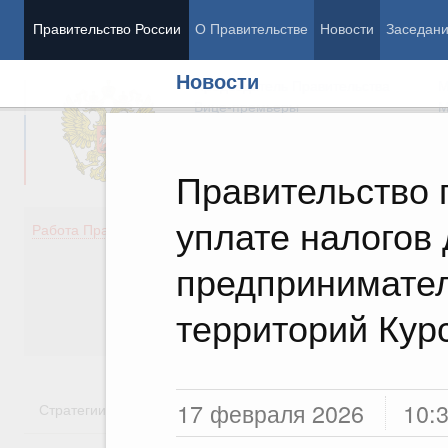
Правительство России
О Правительстве
Новости
Заседан
Новости
Председатель Правительства
М
Вице-премьеры
М
Правительство 
уплате налогов 
Демография
Занято
Работа Правительства
Здоровье
Технол
Образование
Эконом
предпринимате
Культура
Финан
Общество
Социал
территорий Кур
Государство
17 февраля 2026
10:
Стратегии
Государственные программы
Национальн