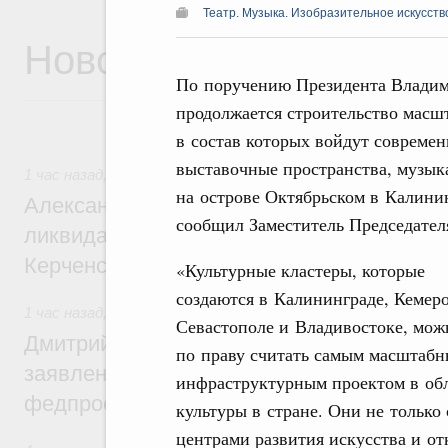
Театр. Музыка. Изобразительное искусств
Новости
По поручению Президента Владим
продолжается строительство масш
в состав которых войдут современ
выставочные пространства, музык
1 час назад
,
Чрезвычайные ситуации и ликвидация их посл
на острове Октябрьском в Калини
Александр Козлов провёл заседание пра
сообщил Заместитель Председател
ликвидации последствий чрезвычайной с
Керченском проливе
«Культурные кластеры, которые
создаются в Калининграде, Кемеро
1 час назад
,
Среднее профессиональное образование
Севастополе и Владивостоке, мож
Дмитрий Чернышенко: Установлен рекорд
по праву считать самым масштаб
заявлений от абитуриентов колледжей и
инфраструктурным проектом в об
федпроекта «Профессионалитет»
культуры в стране. Они не только 
центрами развития искусства и о