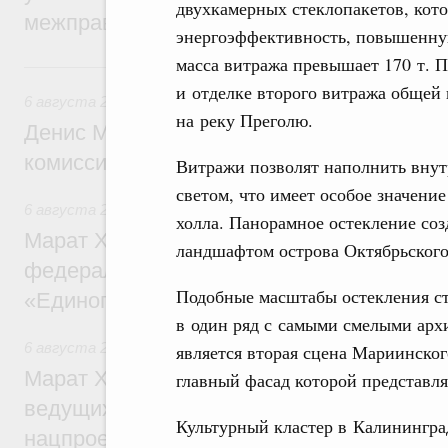
двухкамерных стеклопакетов, кот
межправительственного совета
энергоэффективность, повышенную
масса витража превышает 170 т. 
Вчера
и отделке второго витража общей 
6 августа 2026
,
Общие вопросы промышленной политики
на реку Преголю.
Денис Мантуров провёл заседание Прав
комиссии по промышленности
Витражи позволят наполнить внут
светом, что имеет особое значени
6 августа 2026
,
Регулирование в сфере строительства
холла. Панорамное остекление со
Марат Хуснуллин: Более 130 социальных
ландшафтом острова Октябрьского
федерального значения построено под к
Подобные масштабы остекления ст
«Единого заказчика»
в один ряд с самыми смелыми арх
6 августа 2026
,
Национальный проект «Инфраструктура д
является вторая сцена Мариинског
Марат Хуснуллин: Порядка 200 дорожных
главный фасад которой представл
ведущих к спортивным объектам, обновят
Культурный кластер в Калинингра
нацпроекту «Инфраструктура для жизни