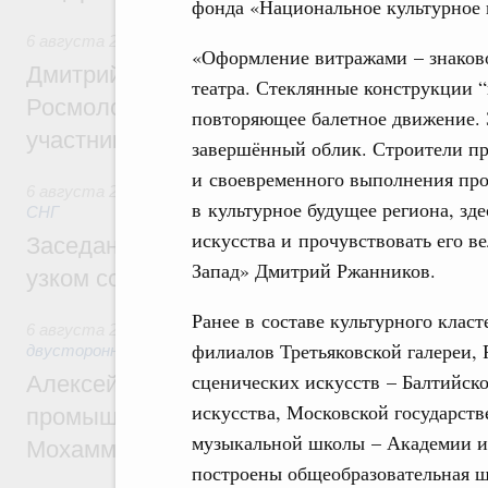
фонда «Национальное культурное 
6 августа 2026
,
Молодёжная политика
«Оформление витражами – знаково
Дмитрий Чернышенко, Сергей Кравцов и
театра. Стеклянные конструкции 
Росмолодёжи Григорий Гуров поприветс
повторяющее балетное движение. 
участников проекта «Кольцо открытий»
завершённый облик. Строители пр
и своевременного выполнения прое
6 августа 2026
,
Евразийский экономический союз. Интегр
в культурное будущее региона, зд
СНГ
искусства и прочувствовать его в
Заседание Евразийского межправительст
Запад» Дмитрий Ржанников.
узком составе
Ранее в составе культурного клас
6 августа 2026
,
Экономические отношения с зарубежными 
филиалов Третьяковской галереи, 
двусторонней основе
сценических искусств – Балтийск
Алексей Оверчук провёл рабочую встреч
искусства, Московской государст
промышленности, недропользования и т
музыкальной школы – Академии ис
Мохаммадом Атабаком
построены общеобразовательная шк