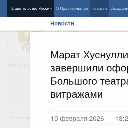
Правительство России
О Правительстве
Новости
Заседан
Новости
Председатель Правительства
М
Вице-премьеры
М
Марат Хуснулли
завершили офо
Демография
Занято
Работа Правительства
Здоровье
Технол
Образование
Эконом
Большого теат
Культура
Финан
Общество
Социал
витражами
Государство
10 февраля 2026
13:
Стратегии
Государственные программы
Национальн