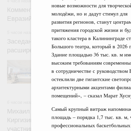
4 часа назад
,
Евразийский экономический союз. Интеграци
новые возможности для творческо
Комментарий Алексея Оверчука по итога
молодёжи, но и дадут стимул для
Евразийского межправительственного со
развития регионов, станут центра
притяжения городской жизни и буд
5 часов назад
,
Евразийский экономический союз. Интеграц
такого кластера в Калининграде с
Заседание Евразийского межправительст
Большого театра, который в 2026 г
расширенном составе
Здание площадью 36 тыс. кв. м им
высоким требованиям современных
В повестке заседания актуальные задачи 
числе совершенствование кооперации в о
в сотрудничестве с руководством 
регулирования и администрирования, разв
обеспечение продовольственной безопасн
остеклили две гигантские светопр
железнодорожных перевозок, формирован
архитектурными акцентами филиа
рынка.
помещений», – сказал Марат Хусн
6 часов назад
,
Евразийский экономический союз. Интеграц
Самый крупный витраж напоминае
Михаил Мишустин принял участие во вст
площадь – порядка 1,7 тыс. кв. м
Киргизии Садыра Жапарова с главами де
профессиональных баскетбольных 
участников заседания Евразийского