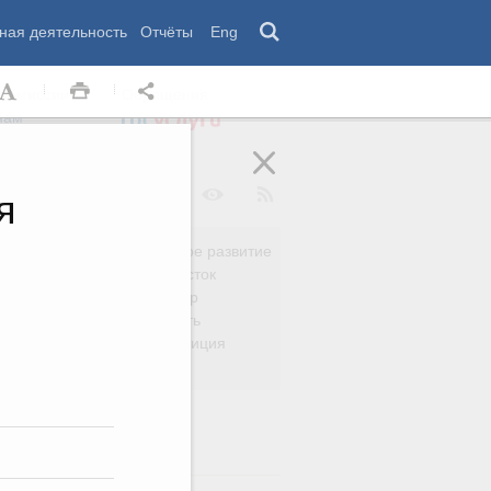
ная деятельность
Отчёты
Eng
 комиссии
Обращения
нам
я
Региональное развитие
да
Дальний Восток
вязь
Россия и мир
Безопасность
сть
Право и юстиция
яйство