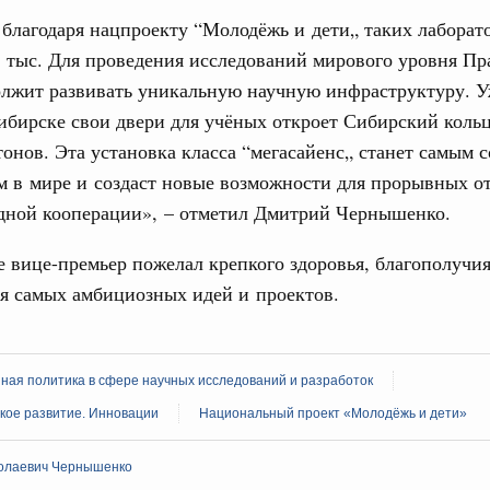
дительности труда
 благодаря нацпроекту “Молодёжь и дети„ таких лаборат
1 тыс. Для проведения исследований мирового уровня Пр
ограмма Спортивных игр ВЭФ-2026
олжит развивать уникальную научную инфраструктуру. У
ибирске свои двери для учёных откроет Сибирский коль
ческое благополучие»
Email
онов. Эта установка класса “мегасайенс„ станет самым
финансирования Омской области в рамках
оздух»
м в мире и создаст новые возможности для прорывных о
дной кооперации», – отметил Дмитрий Чернышенко.
067-р
 вице-премьер пожелал крепкого здоровья, благополучия
флот для Северного морского пути будет
я самых амбициозных идей и проектов.
ренции
ная политика в сфере научных исследований и разработок
неральным директором АНО «Агентство
одвижению новых проектов» Светланой
кое развитие. Инновации
Национальный проект «Молодёжь и дети»
олаевич Чернышенко
лючевые направления работы АСИ в контексте
иональных целей развития, в том числе реализация