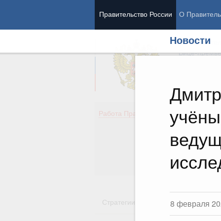
Правительство России
О Правитель
Новости
Председател
Вице-премь
Дмитр
учёны
Де
Работа Правительства
Здо
Обр
ведущ
Кул
Об
иссле
Гос
Стратегии
Государственные пр
8 февраля 20