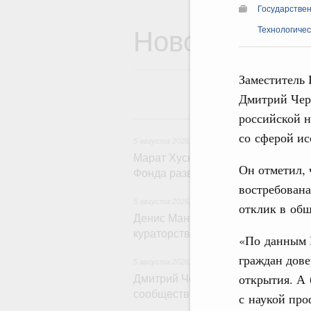
Государствен
Новости
Технологичес
Заместитель 
Дмитрий Чер
российской н
5
со сферой ис
5 августа 2026
,
Жилищно-коммунальное хозяйс
Марат Хуснуллин: Более 4,3 тыс.
Он отметил, 
Фонда развития территорий
востребована
5 августа 2026
,
Инструменты развития террит
отклик в общ
Денис Мантуров провёл совещани
кураторства в Уральском федера
«По данным
граждан дов
5 августа 2026
,
Молодёжная политика
открытия. А 
Дмитрий Чернышенко: Всемирный
сообщество людей, готовых брать
с наукой про