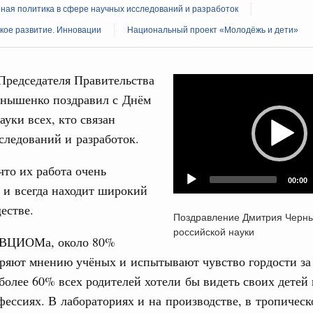
ная политика в сфере научных исследований и разработок
кое развитие. Инновации
Национальный проект «Молодёжь и дети»
Председателя Правительства
Video
нышенко поздравил с Днём
Player
Кален
ауки всех, кто связан
 августа, среда
следований и разработок.
тво
ПН
 объектов ЖКХ обновлено в России при участии
что их работа очень
00:00
 и всегда находит широкий
орий. ОЭЗ. ТОР. Моногорода
естве.
3
Поздравление Дмитрия Черн
е по реализации проектов института
российской науки
льном округе
 ВЦИОМа, около 80%
10
еряют мнению учёных и испытывают чувство гордости з
более 60% всех родителей хотели бы видеть своих детей
17
 фестиваль молодёжи сформировал целое
 на себя ответственность за будущее
фессиях. В лабораториях и на производстве, в тропичес
24