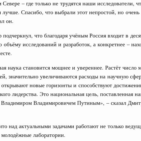
 Севере – где только не трудятся наши исследователи, ч
труктура для жизни»
 лучше. Спасибо, что выбрали этот непростой, но очень
даний на юге России вырос почти на треть
31
ал он.
ровая система. Недвижимость. Оценочная деятельность
С помощь
равкомиссии в управление «ДОМ.РФ»
 подчеркнул, что благодаря учёным Россия входит в дес
осуществ
регионах
о объёму исследований и разработок, а конкретнее – нах
Для поиск
сервисо
есте.
туризм в России вырос на 4,3%, въездной –
Выбра
ая наука становится мощнее и увереннее. Растёт число 
пери
ей, значительно увеличиваются расходы на научную сфер
оплива
 открывают новые горизонты и способствуют достижен
Архи
ие по ситуации на топливном рынке
кого лидерства. Это национальная цель, поставленная н
 Владимиром Владимировичем Путиным», – сказал Дми
ья
ы комплексного развития территорий в
.
Подпи
ализованы в городах ДНР
что над актуальными задачами работают не только веду
Ежеднев
руда и поддержки занятости
 молодёжные лаборатории.
о итогам стратегической сессии,
Email