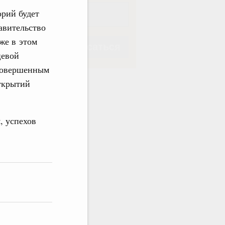
орий будет
авительство
же в этом
Подписаться
цевой
 совершенным
ткрытий
Подписаться
, успехов