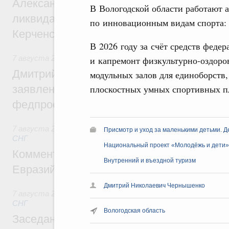
Александр Козлов провёл заседание пра
В Вологодской области работают 
ликвидации последствий чрезвычайной с
по инновационным видам спорта: 
Керченском проливе
В 2026 году за счёт средств феде
7 августа 2026
,
Среднее профессиональное образование
и капремонт физкультурно-оздоро
Дмитрий Чернышенко: Установлен рекорд
модульных залов для единоборств,
плоскостных умных спортивных п
заявлений от абитуриентов колледжей и
федпроекта «Профессионалитет»
7 августа 2026
,
Евразийский экономический союз. Интегр
Присмотр и уход за маленькими детьми. Д
СНГ
Национальный проект «Молодёжь и дети»
Комментарий Алексея Оверчука по итога
Внутренний и въездной туризм
Евразийского межправительственного со
Дмитрий Николаевич Чернышенко
7 августа 2026
,
Евразийский экономический союз. Интегр
СНГ
Вологодская область
Заседание Евразийского межправительст