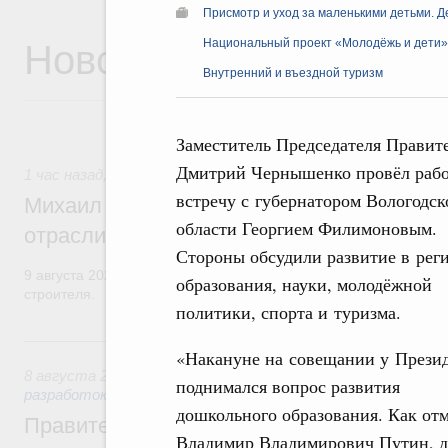
Присмотр и уход за маленькими детьми. Д
Новости
Национальный проект «Молодёжь и дети»
Внутренний и въездной туризм
Заместитель Председателя Правит
Дмитрий Чернышенко провёл раб
1 час назад
,
Регулирование в сфере строительства
встречу с губернатором Вологодск
Михаил Мишустин поздравил работников
области Георгием Филимоновым.
отрасли с профессиональным празднико
Стороны обсудили развитие в рег
9 августа 2026 года отмечается профессиональный праздник –
образования, науки, молодёжной
строителя.
политики, спорта и туризма.
Вчера
«Накануне на совещании у Прези
8 августа 2026
,
Государственная политика в сфере научны
поднимался вопрос развития
разработок
дошкольного образования. Как от
Правительство расширило перечень пре
Владимир Владимирович Путин, д