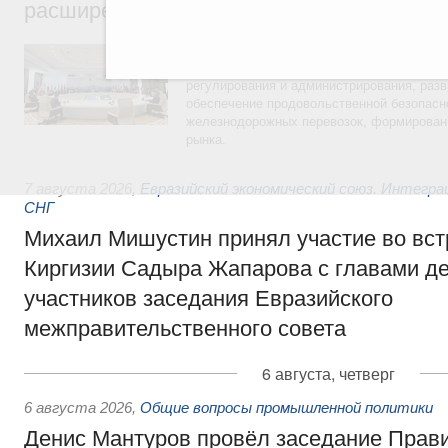
расширенном составе
В повестке заседания актуальные задачи 
числе совершенствование кооперации в о
регулирования и администрирования, разв
обеспечение продовольственной безопасн
железнодорожных перевозок, формирован
рынка.
7 августа 2026
,
Евразийский экономический союз. Интегр
СНГ
Михаил Мишустин принял участие во вст
Киргизии Садыра Жапарова с главами де
участников заседания Евразийского
межправительственного совета
6 августа, четверг
6 августа 2026
,
Общие вопросы промышленной политики
Денис Мантуров провёл заседание Прав