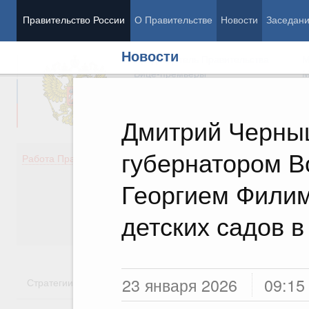
Правительство России
О Правительстве
Новости
Заседан
Новости
Председатель Правительства
М
Вице-премьеры
М
Дмитрий Черны
губернатором В
Демография
Занято
Работа Правительства
Здоровье
Технол
Образование
Эконом
Георгием Фили
Культура
Финан
Общество
Социал
детских садов в
Государство
23 января 2026
09:15
Стратегии
Государственные программы
Национальн