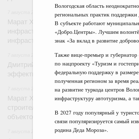
Вологодская область неоднократн
7 августа 2026
,
Бюджеты субъектов Федерации. Межбюд
региональных практик поддержки 
Марат Хуснуллин: 15 объектов спортивн
В субъекте работают муниципаль
инфраструктуры построили и обновили б
«Добро.Центры». Лучшим волонтё
знак «За вклад в развитие добров
инфраструктурным кредитам
Также вице-премьер и губернатор 
7 августа 2026
,
Развитие сельских территорий
по нацпроекту «Туризм и гостепр
Дмитрий Патрушев: Синхронизация госп
федеральную поддержку в размере 
эффективность поддержки сельских тер
полученная регионом за время ре
на развитие туркода центров Воло
7 августа 2026
,
Экономика городов. Городская среда
инфраструктуру автотуризма, а та
Марат Хуснуллин: «Единый заказчик» з
строительство и реконструкцию более 3
В 2027 году популярный у туристо
объектов
связи популяризируется самый из
родина Деда Мороза».
7 августа 2026
,
Чрезвычайные ситуации и ликвидация их 