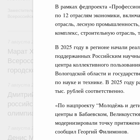
В рамках федпроекта «Профессион
Заместитель Председателя Правительства Татьяна Голикова п
по 12 отраслям экономики, включ
Всероссийского общественного движения «Волонтёры-медики»
отрасль, лесную промышленность, 
7 августа, пятница
комплекс, строительную отрасль, т
7 августа 2026
,
Экономика городов. Городская среда
В 2025 году в регионе начали реа
Марат Хуснуллин провёл заседание ком
поддержанных Российским научны
Всероссийского конкурса лучших проект
центра коллективного пользовани
городской среды
Вологодской области и государст
по науке и технике. В 2025 году р
7 августа 2026
,
Отрасль информационных технологий
тыс. рублей соответственно.
Дмитрий Чернышенко и Сергей Кравцов 
российскую сборную с победой на Межд
«По нацпроекту “Молодёжь и дети
олимпиаде по искусственному интеллект
центры в Бабаевском, Великоустю
модернизировали точку притяжени
7 августа 2026
,
Общие вопросы промышленной политики
сообщил Георгий Филимонов.
Денис Мантуров посетил Ярославскую о