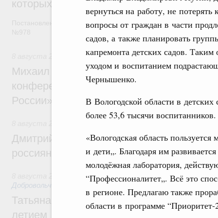
которых освобождаются от НДФЛ
вернуться на работу, не потерят
вопросы от граждан в части продл
Постановление от 5 августа 2026 года
№978
садов, а также планировать групп
капремонта детских садов. Таким
8 августа 2026
,
Отрасль информационных технологий
уходом и воспитанием подрастающ
Михаил Мишустин дал поручения по итог
Чернышенко.
конференции «Цифровая индустрия пр
России»
В Вологодской области в детских с
более 53,6 тысячи воспитанников.
8 августа 2026
,
Спорт высших достижений и массовый сп
«Вологодская область пользуется
Дмитрий Чернышенко и Михаил Дегтярёв
и дети„. Благодаря им развиваетс
россиян с Днём физкультурника
молодёжная лаборатория, действу
8 августа 2026
,
Социальные инновации. Некоммерческие ор
“Профессионалитет„. Всё это спос
Добровольчество и волонтёрство. Благотворительност
в регионе. Предлагаю также прора
Татьяна Голикова поздравила волонтёров
области в программе “Приоритет-2
летием