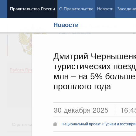
Правительство России
О Правительстве
Новости
Заседан
Новости
Председатель Правительства
М
Вице-премьеры
М
Дмитрий Чернышенко
туристических поезд
Демография
Занято
Работа Правительства
млн – на 5% больше
Здоровье
Технол
Образование
Эконом
прошлого года
Культура
Финан
Общество
Социал
Государство
30 декабря 2025
16:4
Стратегии
Государственные программы
Национальн
Национальный проект «Туризм и гостепри