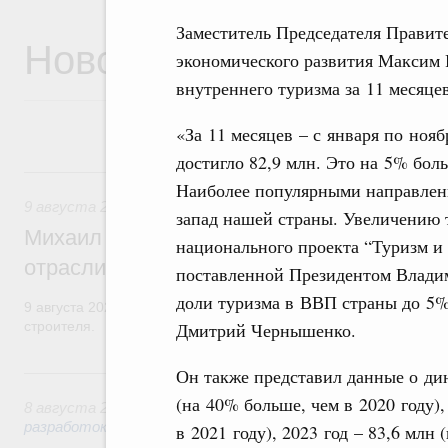
Заместитель Председателя Прави
Новости
экономического развития Максим 
внутреннего туризма за 11 месяце
«За 11 месяцев – с января по нояб
достигло 82,9 млн. Это на 5% бол
9 августа, воскресенье
Наиболее популярными направлени
9 августа 2026
,
Регулирование в сфере строительства
запад нашей страны. Увеличению 
Михаил Мишустин поздравил работников
национального проекта “Туризм и 
отрасли с профессиональным празднико
поставленной Президентом Владим
доли туризма в ВВП страны до 5%
9 августа 2026 года отмечается профессиональный праздник –
Дмитрий Чернышенко.
строителя.
8 августа, суббота
Он также представил данные о дин
(на 40% больше, чем в 2020 году),
8 августа 2026
,
Государственная политика в сфере научны
разработок
в 2021 году), 2023 год – 83,6 млн 