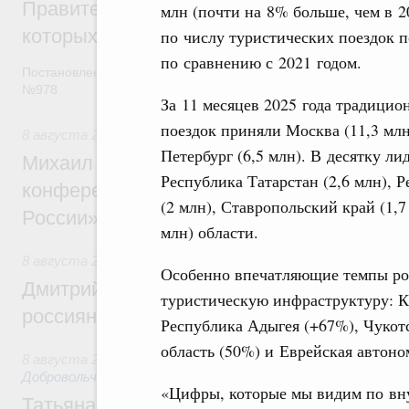
Правительство расширило перечень пре
млн (почти на 8% больше, чем в 2
которых освобождаются от НДФЛ
по числу туристических поездок п
по сравнению с 2021 годом.
Постановление от 5 августа 2026 года
№978
За 11 месяцев 2025 года традици
поездок приняли Москва (11,3 млн
8 августа 2026
,
Отрасль информационных технологий
Петербург (6,5 млн). В десятку ли
Михаил Мишустин дал поручения по итог
Республика Татарстан (2,6 млн), 
конференции «Цифровая индустрия пр
(2 млн), Ставропольский край (1,7
России»
млн) области.
8 августа 2026
,
Спорт высших достижений и массовый сп
Особенно впечатляющие темпы ро
Дмитрий Чернышенко и Михаил Дегтярёв
туристическую инфраструктуру: К
россиян с Днём физкультурника
Республика Адыгея (+67%), Чукот
область (50%) и Еврейская автоно
8 августа 2026
,
Социальные инновации. Некоммерческие ор
Добровольчество и волонтёрство. Благотворительност
«Цифры, которые мы видим по вну
Татьяна Голикова поздравила волонтёров