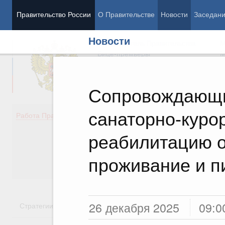
Правительство России
О Правительстве
Новости
Заседан
Новости
Председатель Правительства
М
Вице-премьеры
М
Сопровождающи
санаторно-куро
Демография
Занято
Работа Правительства
Здоровье
Технол
Образование
Эконом
реабилитацию о
Культура
Финан
Общество
Социал
проживание и п
Государство
26 декабря 2025
09:0
Стратегии
Государственные программы
Национальн