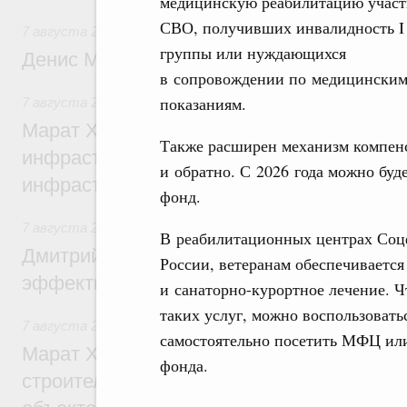
медицинскую реабилитацию участ
СВО, получивших инвалидность I
7 августа 2026
,
Общие вопросы промышленной политики
группы или нуждающихся
Денис Мантуров посетил Ярославскую о
в сопровождении по медицински
показаниям.
7 августа 2026
,
Бюджеты субъектов Федерации. Межбюд
Марат Хуснуллин: 15 объектов спортивн
Также расширен механизм компенс
инфраструктуры построили и обновили б
и обратно. С 2026 года можно буд
инфраструктурным кредитам
фонд.
7 августа 2026
,
Развитие сельских территорий
В реабилитационных центрах Соц
Дмитрий Патрушев: Синхронизация госп
России, ветеранам обеспечивается
эффективность поддержки сельских тер
и санаторно-курортное лечение. 
таких услуг, можно воспользовать
7 августа 2026
,
Экономика городов. Городская среда
самостоятельно посетить МФЦ или
Марат Хуснуллин: «Единый заказчик» з
фонда.
строительство и реконструкцию более 3