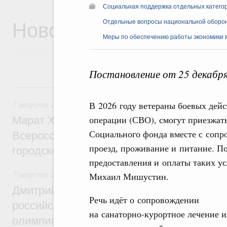
Социальная поддержка отдельных катего
Новости
Отдельные вопросы национальной оборо
Меры по обеспечению работы экономики в
Постановление от 25 декабр
7 августа, пятница
В 2026 году ветераны боевых дей
7 августа 2026
,
Экономика городов. Городская среда
операции (СВО), смогут приезжат
Марат Хуснуллин провёл заседание ком
Социального фонда вместе с сопр
Всероссийского конкурса лучших проект
проезд, проживание и питание. П
городской среды
предоставления и оплаты таких ус
7 августа 2026
,
Отрасль информационных технологий
Михаил Мишустин.
Дмитрий Чернышенко и Сергей Кравцов 
Речь идёт о сопровождении
российскую сборную с победой на Межд
на санаторно-курортное лечение 
олимпиаде по искусственному интеллект