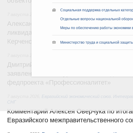
объектов
Социальная поддержка отдельных катего
7 августа 2026
,
Чрезвычайные ситуации и ликвидация их 
Отдельные вопросы национальной оборо
Александр Козлов провёл заседание пра
Меры по обеспечению работы экономики в
ликвидации последствий чрезвычайной с
Керченском проливе
Министерство труда и социальной защиты
7 августа 2026
,
Среднее профессиональное образование
Дмитрий Чернышенко: Установлен рекорд
заявлений от абитуриентов колледжей и
федпроекта «Профессионалитет»
7 августа 2026
,
Евразийский экономический союз. Интегр
СНГ
Комментарий Алексея Оверчука по итога
Евразийского межправительственного со