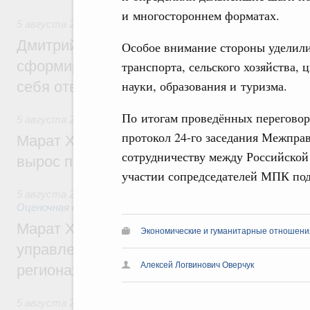
и многостороннем форматах.
5 августа 2026
,
Молодёжная политика
Дмитрий Чернышенко: Всемирный фести
Особое внимание стороны уделил
сформировал целое сообщество людей, 
транспорта, сельского хозяйства,
науки, образования и туризма.
себя ответственность за будущее
По итогам проведённых переговор
5 августа 2026
,
Национальный проект «Инфраструктура д
протокол 24-го заседания Межпра
Марат Хуснуллин: Ввод нежилых зданий 
сотрудничеству между Российско
вырос почти на треть
участии сопредседателей МПК под
5 августа 2026
,
Земельные отношения. Кадастровая сист
Оценочная деятельность
Марат Хуснуллин: По решению правкоми
Экономические и гуманитарные отношения
управление «ДОМ.РФ» перейдёт более 16
Алексей Логвинович Оверчук
регионах
5 августа 2026
,
Внутренний и въездной туризм