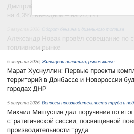
Дмитрий Чернышенко: Внутренний туриз
на 4,3%, въездной – на 20,1%
5 августа 2026
,
Оборот бензина и дизельного топлива
Александр Новак провёл совещание по с
топливном рынке
5 августа 2026
,
Жилищная политика, рынок жилья
Марат Хуснуллин: Первые проекты компл
территорий в Донбассе и Новороссии бу
городах ДНР
5 августа 2026
,
Вопросы производительности труда и по
Михаил Мишустин дал поручения по ито
стратегической сессии, посвящённой п
производительности труда