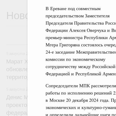
В Ереване под совместным
Новости
председательством Заместителя
Председателя Правительства Росс
Федерации Алексея Оверчука и В
премьер-министра Республики Ар
Мгера Григоряна состоялось очере
5 августа, среда
24-е заседание Межправительстве
5 августа 2026
,
Жилищно-коммунальное хозяйство
комиссии по экономическому
Марат Хуснуллин: Более 4,3 тыс. объек
сотрудничеству между Российской
обновлено в России при участии Фонда 
Федерацией и Республикой Армен
территорий
Сопредседатели МПК рассмотрели
5 августа 2026
,
Инструменты развития территорий. ОЭЗ.
работы по исполнению решений 23
Денис Мантуров провёл совещание по р
в Москве 20 декабря 2024 года. П
проектов института кураторства в Ураль
экономических и культурно-гума
федеральном округе
и определили дальнейшие шаги по