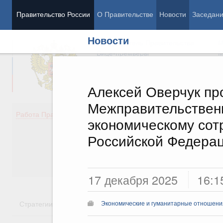
Правительство России
О Правительстве
Новости
Заседан
Новости
Председатель Правительства
М
Вице-премьеры
М
Алексей Оверчук пр
Межправительствен
Демография
Занято
Работа Правительства
экономическому сот
Здоровье
Технол
Образование
Эконом
Российской Федерац
Культура
Финан
Общество
Социал
Государство
17 декабря 2025
16:1
Стратегии
Государственные программы
Национальн
Экономические и гуманитарные отношения