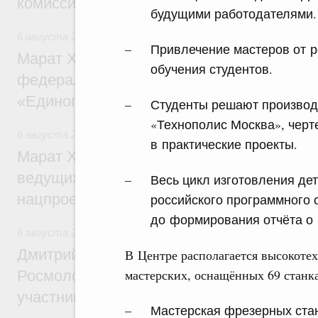
комиссии по промышленности
будущими работодателями.
6 августа 2026
,
Регулирование в сфере строительства
Привлечение мастеров от 
Марат Хуснуллин: Более 130 социальных
обучения студентов.
федерального значения построено под к
«Единого заказчика»
Студенты решают производ
«Технополис Москва», чер
6 августа 2026
,
Национальный проект «Инфраструктура д
в практические проекты.
Марат Хуснуллин: Порядка 200 дорожных
ведущих к спортивным объектам, обновят
Весь цикл изготовления де
нацпроекту «Инфраструктура для жизни
российского программного 
до формирования отчёта о 
6 августа 2026
,
Молодёжная политика
Дмитрий Чернышенко, Сергей Кравцов и
В Центре располагается высокоте
мастерских, оснащённых 69 станка
Росмолодёжи Григорий Гуров поприветс
участников проекта «Кольцо открытий»
Мастерская фрезерных ста