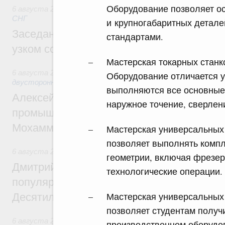
Оборудование позволяет ос
6 августа 2026
,
Евразийский экономический союз. Интегр
СНГ
и крупногабаритных детале
Заседание Евразийского межправительст
стандартами.
узком составе
Мастерская токарных стан
6 августа 2026
,
Экономические отношения с зарубежными 
Оборудование отличается у
двусторонней основе
выполняются все основные 
Алексей Оверчук провёл рабочую встреч
наружное точение, сверлени
промышленности, недропользования и т
Мохаммадом Атабаком
Мастерская универсальных
позволяет выполнять комп
6 августа 2026
,
Внутренний и въездной туризм
геометрии, включая фрезер
Дмитрий Чернышенко: Порядка 110 марш
технологические операции.
популярного туризма в 35 регионах созд
Мастерская универсальных 
Десятилетия науки и технологий
позволяет студентам получ
6 августа 2026
,
Экономические и гуманитарные отношения
производственном оборудов