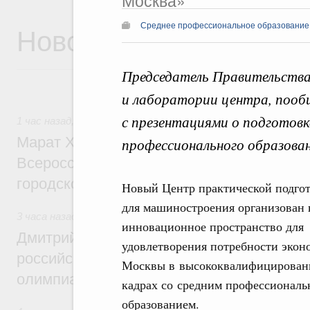
Москва»
Новости
Среднее профессиональное образование
Председатель Правительства
и лаборатории центра, пооб
с презентациями о подготовке
1 час назад
,
Экономика городов. Городская среда
Марат Хуснуллин провёл заседание ком
профессионального образован
Всероссийского конкурса лучших проект
городской среды
Новый Центр практической подго
для машиностроения организован 
3 часа назад
,
Отрасль информационных технологий
инновационное пространство для
Дмитрий Чернышенко и Сергей Кравцов 
удовлетворения потребности экон
российскую сборную с победой на Межд
Москвы в высококвалифицирова
олимпиаде по искусственному интеллект
кадрах со средним профессионал
образованием.