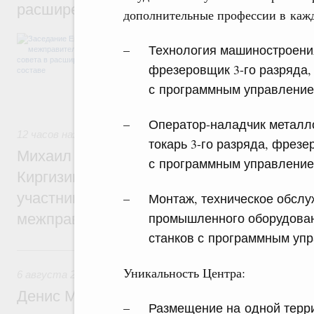
расширенном составе
дополнительные профессии в кажд
В повестке заседания актуальные задачи 
Технология машиностроения
числе совершенствование кооперации в о
регулирования и администрирования, разв
фрезеровщик 3-го разряда,
обеспечение продовольственной безопасн
с программным управлением
железнодорожных перевозок, формирован
рынка.
Оператор-наладчик металл
12 часов назад
,
Евразийский экономический союз. Интегра
токарь 3-го разряда, фрезе
Михаил Мишустин принял участие во вст
с программным управлением
Киргизии Садыра Жапарова с главами де
участников заседания Евразийского
Монтаж, техническое обслу
промышленного оборудован
межправительственного совета
станков с программным упр
Вчера
Уникальность Центра:
6 августа 2026
,
Общие вопросы промышленной политики
Денис Мантуров провёл заседание Прав
Размещение на одной терр