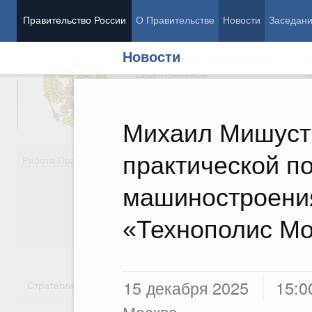
Правительство России
О Правительстве
Новости
Заседан
Новости
Председатель Правительства
М
Вице-премьеры
М
Михаил Мишуст
практической по
Демография
Занято
Работа Правительства
Здоровье
Технол
Образование
Эконом
машиностроени
Культура
Финан
Общество
Социал
«Технополис Мо
Государство
15 декабря 2025
15:0
Стратегии
Государственные программы
Национальн