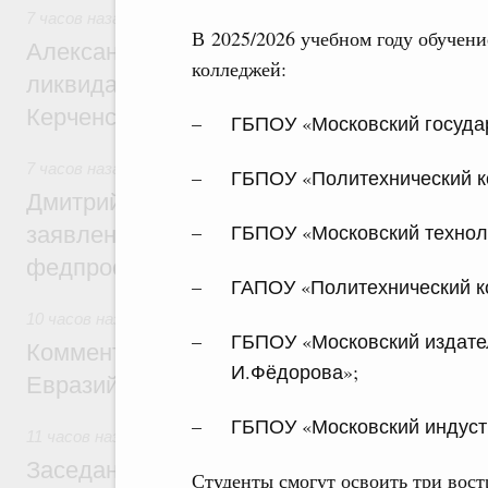
7 часов назад
,
Чрезвычайные ситуации и ликвидация их по
В 2025/2026 учебном году обучен
Александр Козлов провёл заседание пра
колледжей:
ликвидации последствий чрезвычайной с
Керченском проливе
ГБПОУ «Московский госуда
7 часов назад
,
Среднее профессиональное образование
ГБПОУ «Политехнический к
Дмитрий Чернышенко: Установлен рекорд
ГБПОУ «Московский техноло
заявлений от абитуриентов колледжей и
федпроекта «Профессионалитет»
ГАПОУ «Политехнический к
10 часов назад
,
Евразийский экономический союз. Интегра
ГБПОУ «Московский издате
Комментарий Алексея Оверчука по итога
И.Фёдорова»;
Евразийского межправительственного со
ГБПОУ «Московский индуст
11 часов назад
,
Евразийский экономический союз. Интегра
Заседание Евразийского межправительст
Студенты смогут освоить три вос