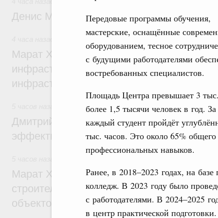
4 часа назад
,
Общие вопросы промышленной политики
Денис Мантуров посетил Ярославскую о
Передовые программы обучения,
мастерские, оснащённые совреме
4 часа назад
,
Бюджеты субъектов Федерации. Межбюдже
оборудованием, тесное сотрудниче
Марат Хуснуллин: 15 объектов спортивн
с будущими работодателями обеспе
инфраструктуры построили и обновили б
востребованных специалистов.
инфраструктурным кредитам
Площадь Центра превышает 3 тыс. 
5 часов назад
,
Развитие сельских территорий
более 1,5 тысячи человек в год. За
Дмитрий Патрушев: Синхронизация госп
каждый студент пройдёт углублён
эффективность поддержки сельских тер
тыс. часов. Это около 65% общего
профессиональных навыков.
5 часов назад
,
Экономика городов. Городская среда
Ранее, в 2018–2023 годах, на ба
Марат Хуснуллин: «Единый заказчик» з
колледж. В 2023 году было прове
строительство и реконструкцию более 3
с работодателями. В 2024–2025 г
объектов
в центр практической подготовки.