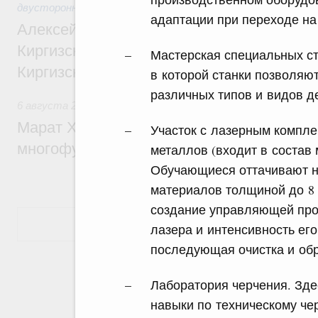
двусторонней основе
адаптации при переходе на
Алексей Оверчук принял участие в работе
Киргизского экономического форума и XII
Мастерская специальных ст
Киргизской межрегиональной конференц
в которой станки позволяю
различных типов и видов д
6 августа 2026
,
Дорожное хозяйство
Марат Хуснуллин: На двух скоростных т
Участок с лазерным компле
многофункциональные зоны дорожного с
металлов (входит в состав 
Обучающиеся оттачивают н
материалов толщиной до 8 
создание управляющей про
Показать еще
лазера и интенсивность его
последующая очистка и об
Лаборатория черчения. Зде
навыки по техническому ч