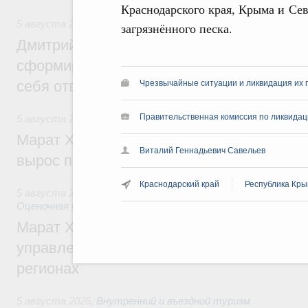
Краснодарского края, Крыма и Сев
5 августа 2026
,
Молодёжная политика
загрязнённого песка.
Дмитрий Чернышенко: Всемирный фести
сформировал целое сообщество людей, 
себя ответственность за будущее
Чрезвычайные ситуации и ликвидация их 
Правительственная комиссия по ликвидац
5 августа 2026
,
Национальный проект «Инфраструктура д
Марат Хуснуллин: Ввод нежилых зданий 
Виталий Геннадьевич Савельев
вырос почти на треть
Краснодарский край
Республика Кр
5 августа 2026
,
Земельные отношения. Кадастровая сист
Оценочная деятельность
Марат Хуснуллин: По решению правкоми
управление «ДОМ.РФ» перейдёт более 16
регионах
5 августа 2026
,
Внутренний и въездной туризм