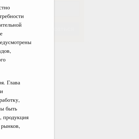
стно
требности
ительной
Подписаться
е
редусмотрены
удов,
ого
Подписаться
я. Глава
ми
работку,
ны быть
, продукция
 рынков,