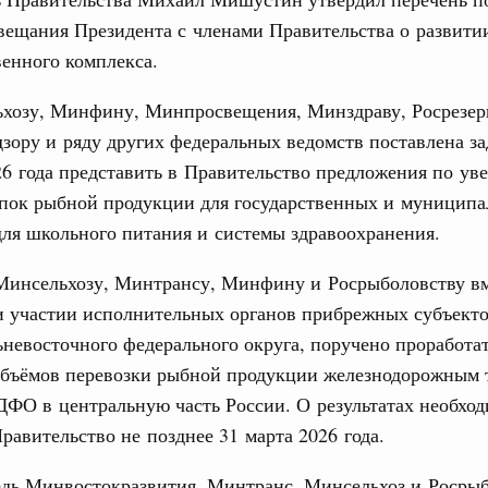
вещания Президента с членами Правительства о развити
енного комплекса.
ьхозу, Минфину, Минпросвещения, Минздраву, Росрезер
зору и ряду других федеральных ведомств поставлена за
Кален
26 года представить в Правительство предложения по у
 Интеграция на пространстве СНГ
упок рыбной продукции для государственных и муниципа
о итогам заседания Евразийского
для школьного питания и системы здравоохранения.
ПН
 Минсельхозу, Минтрансу, Минфину и Росрыболовству в
 Интеграция на пространстве СНГ
ительственного совета в расширенном
и участии исполнительных органов прибрежных субъекто
3
ьневосточного федерального округа, поручено проработа
объёмов перевозки рыбной продукции железнодорожным 
едания актуальные задачи углубления интеграции, в том
10
нствование кооперации в области таможенного
ДФО в центральную часть России. О результатах необхо
и администрирования, развитие электронной торговли,
родовольственной безопасности, цифровизация грузовых
равительство не позднее 31 марта 2026 года.
17
ых перевозок, формирование общего финансового
едь Минвостокразвития, Минтранс, Минсельхоз и Росры
24