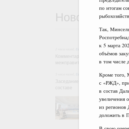
по итогам со
Новости
рыбохозяйств
Так, Минсел
Роспотребнад
к 5 марта 20
2 часа назад
,
Евразийский экономический союз.
объёмов зак
Комментарий Алексея Оверчука п
в том числе 
межправительственного совета
Кроме того,
3 часа назад
,
Евразийский экономический союз.
Заседание Евразийского межправ
с «РЖД», пр
составе
в состав Дал
увеличения 
В повестке зас
числе соверше
из регионов 
регулирования 
обеспечение п
доложить в П
железнодорожн
рынка.
В свою очер