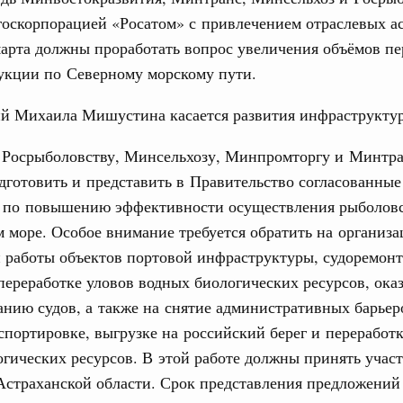
госкорпорацией «Росатом» с привлечением отраслевых а
Вчера
31
марта должны проработать вопрос увеличения объёмов пе
политики
укции по Северному морскому пути.
е Правительственной комиссии по
С помощь
осуществ
ий Михаила Мишустина касается развития инфраструкту
Для поиск
тельства
сервисо
, Росрыболовству, Минсельхозу, Минпромторгу и Минтр
иальных объектов федерального значения
о заказчика»
дготовить и представить в Правительство согласованные
Выбра
 по повышению эффективности осуществления рыболов
пери
труктура для жизни»
 море. Особое внимание требуется обратить на организ
орожных участков, ведущих к спортивным
Архи
о нацпроекту «Инфраструктура для жизни»
 работы объектов портовой инфраструктуры, судоремонт
переработке уловов водных биологических ресурсов, ока
нию судов, а также на снятие административных барьер
вцов и руководитель Росмолодёжи Григорий
Подпи
спортировке, выгрузке на российский берег и переработ
ов проекта «Кольцо открытий»
гических ресурсов. В этой работе должны принять участ
Ежеднев
юз. Интеграция на пространстве СНГ
Астраханской области. Срок представления предложений 
тельственного совета в узком составе
Email