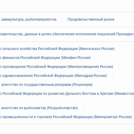
 августа, среда
 аквакультура, рыбопереработка
Продовольственный рынок
тво
 объектов ЖКХ обновлено в России при участии
равительства, данные в целях обеспечения исполнения поручений Президен
орий. ОЭЗ. ТОР. Моногорода
 сельского хозяйства Российской Федерации (Минсельхоз России)
е по реализации проектов института
о финансов Российской Федерации (Минфин России)
льном округе
о просвещения Российской Федерации (Минпросвещения России)
о здравоохранения Российской Федерации (Минздрав России)
 фестиваль молодёжи сформировал целое
агентство по государственным резервам (Росрезерв)
 на себя ответственность за будущее
 Российской Федерации по развитию Дальнего Востока и Арктики (Минвосто
труктура для жизни»
даний на юге России вырос почти на треть
агентство по рыболовству (Росрыболовство)
о промышленности и торговли Российской Федерации (Минпромторг России)
ровая система. Недвижимость. Оценочная деятельность
равкомиссии в управление «ДОМ.РФ»
регионах