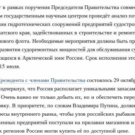
 в рамках поручения Председателя Правительства совме
рубежными странами (кроме СНГ) на двусторонней основе
м государственным научным центром проведёт анализ по
 встречу с Министром промышленности,
рана Мохаммадом Атабаком
ции гидротехнических сооружений предприятий судостро
атского края, задействованных в строительстве и ремонт
Email
ового флота. Необходимые мероприятия должны быть п
0 маршрутов научно-популярного туризма в
ятилетия науки и технологий
развития судоремонтных мощностей для обслуживания с
щихся в Арктической зоне России. Срок исполнения эт
 отношения со странами СНГ на двусторонней основе
15 июля.
 работе VIII Российско-Киргизского
сийско-Киргизской межрегиональной
резидента с членами Правительства
состоялось 29 октябр
подчеркнул, что Россия располагает уникальными запаса
 Очень важно не только добыть их, но и обеспечить пере
тных трассах открылись
овку. В приоритете, по словам Владимира Путина, долж
жного сервиса
есы внутреннего рынка, чтобы улов российских рыбаков
овации
венных предприятий поступали на прилавки магазинов и
о итогам стратегической сессии о
х регионов России могли купить её по доступной цене.
вления научно-технологическим развитием