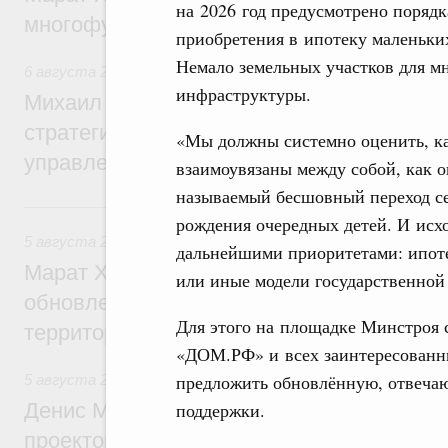
на 2026 год предусмотрено порядк
многофункциональные зоны дорожного с
приобретения в ипотеку маленьких
Немало земельных участков для м
6 августа 2026
,
Технологическое развитие. Инновации
инфраструктуры.
Михаил Мишустин дал поручения по ито
стратегической сессии о совершенствов
«Мы должны системно оценить, к
управления научно-технологическим раз
взаимоувязаны между собой, как о
называемый бесшовный переход се
5 августа, среда
рождения очередных детей. И исхо
5 августа 2026
,
Жилищно-коммунальное хозяйство
дальнейшими приоритетами: ипоте
Марат Хуснуллин: Более 4,3 тыс. объек
или иные модели государственной
обновлено в России при участии Фонда 
Для этого на площадке Минстроя с
территорий
«ДОМ.РФ» и всех заинтересованны
предложить обновлённую, отвеча
5 августа 2026
,
Инструменты развития территорий. ОЭЗ.
поддержки.
Денис Мантуров провёл совещание по р
проектов института кураторства в Ураль