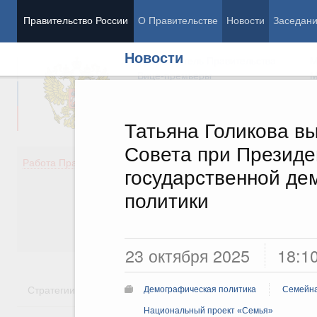
Правительство России
О Правительстве
Новости
Заседан
Новости
Председатель Правительства
М
Вице-премьеры
М
Татьяна Голикова в
Совета при Президе
Демография
Занято
Работа Правительства
государственной де
Здоровье
Технол
Образование
Эконом
политики
Культура
Финан
Общество
Социал
Государство
23 октября 2025
18:1
Стратегии
Государственные программы
Национальн
Демографическая политика
Семейна
Национальный проект «Семья»