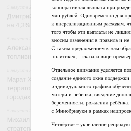
корпоративная выплата при рожден
5 августа 2026
,
Внутренний и въездной туризм
млн рублей. Одновременно для пр
Дмитрий Чернышенко: Внутренний туриз
к внереализационным расходам, чт
на 4,3%, въездной – на 20,1%
того чтобы эти выплаты не лишил
вносим изменения в правила и не 
5 августа 2026
,
Оборот бензина и дизельного топлива
Александр Новак провёл совещание по с
С таким предложением к нам обра
политике», ‒ сказала вице-премьер
топливном рынке
Отдельное внимание уделяется по
5 августа 2026
,
Жилищная политика, рынок жилья
создание единого окна поддержки
Марат Хуснуллин: Первые проекты компл
индивидуального графика обучени
территорий в Донбассе и Новороссии бу
матери и ребёнка, введение допо
городах ДНР
беременности, рождении ребёнка. 
с Минобрнауки в рамках нацпроек
5 августа 2026
,
Вопросы производительности труда и по
Михаил Мишустин дал поручения по ито
Четвёртое ‒ укрепление репродукт
стратегической сессии, посвящённой п