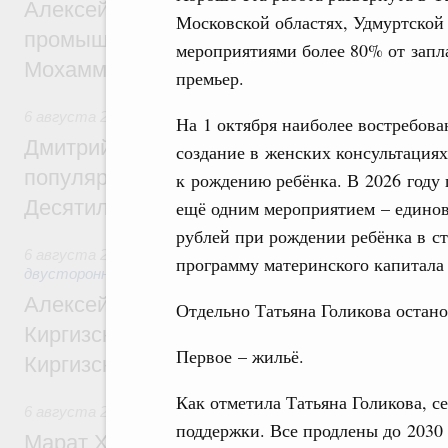
Алексей Оверчук провёл рабочую встреч
Московской областях, Удмуртской
промышленности, недропользования и т
мероприятиями более 80% от запл
Мохаммадом Атабаком
премьер.
6 августа 2026
,
Внутренний и въездной туризм
На 1 октября наиболее востребов
Дмитрий Чернышенко: Порядка 110 марш
создание в женских консультация
популярного туризма в 35 регионах созд
к рождению ребёнка. В 2026 году
Десятилетия науки и технологий
ещё одним мероприятием – единов
рублей при рождении ребёнка в с
6 августа 2026
,
Экономические и гуманитарные отношения
программу материнского капитала
двусторонней основе
Алексей Оверчук принял участие в работе
Отдельно Татьяна Голикова остан
Киргизского экономического форума и XII
Первое – жильё.
Киргизской межрегиональной конференц
Как отметила Татьяна Голикова, 
6 августа 2026
,
Дорожное хозяйство
поддержки. Все продлены до 2030 
Марат Хуснуллин: На двух скоростных т