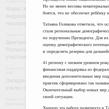
6 августа 2026
,
Национальный проект «Инфраструктура д
Но не менее весомы нематериальны
Марат Хуснуллин: Порядка 200 дорожных
боятся, что не обеспечат ребёнку 
ведущих к спортивным объектам, обновят
нацпроекту «Инфраструктура для жизни
Татьяна Голикова отметила, что о
стали региональные демографичес
6 августа 2026
,
Молодёжная политика
по поручению Президента. Для их
Дмитрий Чернышенко, Сергей Кравцов и
оценку демографического потенци
Росмолодёжи Григорий Гуров поприветс
и определить резервы для дальне
участников проекта «Кольцо открытий»
41 региону с низким уровнем рожд
финансовая поддержка из федераль
6 августа 2026
,
Евразийский экономический союз. Интегр
СНГ
введения дополнительных мер под
Заседание Евразийского межправительст
практик сформировано так называ
узком составе
Окончательный выбор новых мер д
своей ситуации.
6 августа 2026
,
Экономические отношения с зарубежными 
двусторонней основе
Хорошо эта работа развернута в Т