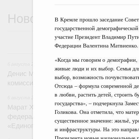
Новости
В Кремле прошло заседание Совет
государственной демографической
участие Президент Владимир Пути
Федерации Валентина Матвиенко.
6 августа, четверг
«Когда мы говорим о демографии,
6 августа 2026
,
Общие вопросы промышленной политики
живые люди и их выбор. Семья для
Денис Мантуров провёл заседание Прав
выбор, возможность почувствоват
комиссии по промышленности
Отсюда – формула современной де
в любви, растить детей, строить 
6 августа 2026
,
Регулирование в сфере строительства
государства», ‒ подчеркнула Заме
Марат Хуснуллин: Более 130 социальных
Голикова. Она отметила, что мат
федерального значения построено под к
существенное значение: жильё, ур
«Единого заказчика»
и инфраструктуры. На это направ
Президента новые национальные п