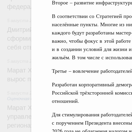
Второе – развитие инфраструктуры
федеральном округе
В соответствии со Стратегией пр
5 августа 2026
,
Молодёжная политика
населённые пункты. Многие из ни
Дмитрий Чернышенко: Всемирный фести
каждого будут разработаны мастер
сформировал целое сообщество людей, 
важно, чтобы фокус в этой работе
себя ответственность за будущее
и в создании условий для жизни 
жильём. В том числе с использова
5 августа 2026
,
Национальный проект «Инфраструктура д
Марат Хуснуллин: Ввод нежилых зданий 
Третье – вовлечение работодател
вырос почти на треть
Разработан корпоративный демогр
Российской трёхсторонней комисс
5 августа 2026
,
Земельные отношения. Кадастровая сист
Оценочная деятельность
отношений.
Марат Хуснуллин: По решению правкоми
Для стимулирования работодателе
управление «ДОМ.РФ» перейдёт более 16
с поручением Президента внесены 
регионах
2026 года не облагаемая налогом 