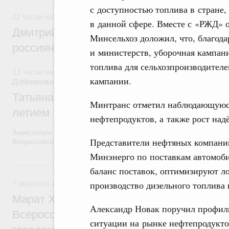
с доступностью топлива в стране
11 часов назад
,
Спорт высших достижений и массовый сп
в данной сфере. Вместе с «РЖД»
Дмитрий Чернышенко и Михаил Дегтярёв
Минсельхоз доложил, что, благод
россиян с Днём физкультурника
и министерств, уборочная кампани
топлива для сельхозпроизводител
13 часов назад
,
Социальные инновации. Некоммерческие орг
кампании.
Добровольчество и волонтёрство. Благотворительност
Татьяна Голикова поздравила волонтёров
Минтранс отметил наблюдающуюс
летием
нефтепродуктов, а также рост над
Заместитель Председателя Правительства Татьяна Голикова поздра
Представители нефтяных компани
Всероссийского общественного движения «Волонтёры-медики» с 10
Минэнерго по поставкам автомоби
Вчера
баланс поставок, оптимизируют л
производство дизельного топлива 
7 августа 2026
,
Экономика городов. Городская среда
Марат Хуснуллин провёл заседание ком
Александр Новак поручил профил
Всероссийского конкурса лучших проект
ситуации на рынке нефтепродукто