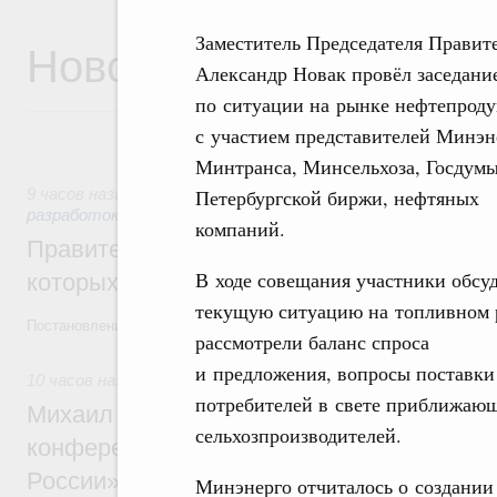
Заместитель Председателя Правит
Новости
Александр Новак провёл заседани
по ситуации на рынке нефтепроду
с участием представителей Минэн
Минтранса, Минсельхоза, Госдумы
Петербургской биржи, нефтяных
9 часов назад
,
Государственная политика в сфере научных
разработок
компаний.
Правительство расширило перечень пре
В ходе совещания участники обсу
которых освобождаются от НДФЛ
текущую ситуацию на топливном 
Постановление от 5 августа 2026 года №978
рассмотрели баланс спроса
и предложения, вопросы поставки
10 часов назад
,
Отрасль информационных технологий
потребителей в свете приближающе
Михаил Мишустин дал поручения по итог
сельхозпроизводителей.
конференции «Цифровая индустрия пр
России»
Минэнерго отчиталось о создании