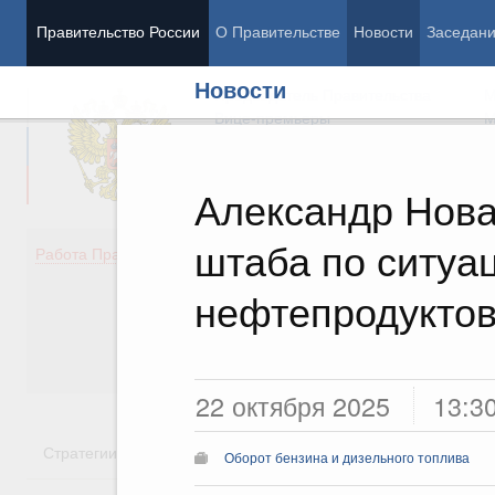
Правительство России
О Правительстве
Новости
Заседан
Новости
Председатель Правительства
М
Вице-премьеры
М
Александр Нова
штаба по ситуа
Демография
Занято
Работа Правительства
Здоровье
Технол
Образование
Эконом
нефтепродукто
Культура
Финан
Общество
Социал
Государство
22 октября 2025
13:3
Стратегии
Государственные программы
Национальн
Оборот бензина и дизельного топлива