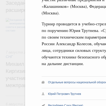
Заседание Евразийского межправительст
«Калашников» (Москва), Федераци
расширенном составе
(Москва).
В повестке заседания актуальные задачи 
Турнир проводится в учебно-стре
числе совершенствование кооперации в о
регулирования и администрирования, разв
по поручению Юрия Трутнева. «Су
обеспечение продовольственной безопасн
по своим техническим параметрам.
железнодорожных перевозок, формирован
рынка.
России Александр Колесов, обуч
лица, сотрудники силовых структ
7 августа 2026
,
Евразийский экономический союз. Интегр
обучаются технике безопасного о
СНГ
на дальние дистанции.
Михаил Мишустин принял участие во вст
Киргизии Садыра Жапарова с главами де
участников заседания Евразийского
Отдельные вопросы национальной оборо
межправительственного совета
Юрий Петрович Трутнев
6 августа, четверг
6 августа 2026
,
Общие вопросы промышленной политики
Республика Саха (Якутия)