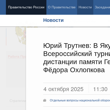
Правительство России
О Правительстве
Новости
Заседан
Новости
Председатель Правительства
М
Вице-премьеры
М
Юрий Трутнев: В Яку
Всероссийский турн
Демография
Занято
Работа Правительства
дистанции памяти Г
Здоровье
Технол
Образование
Эконом
Фёдора Охлопкова
Культура
Финан
Общество
Социал
Государство
4 октября 2025
11:30
Стратегии
Государственные программы
Национальн
Отдельные вопросы национальной оборо