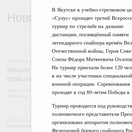
В Якутске в учебно-стрелковом ц
Новости
«Сулус» проходит третий Всеросс
турнир по стрельбе на дальние
дистанции, посвящённый памяти
легендарного снайпера времён Ве
Отечественной войны, Героя Сове
9 августа, воскресенье
Союза Фёдора Матвеевича Охлопк
9 августа 2026
,
Регулирование в сфере строительства
На турнир приехали более 120 чел
Михаил Мишустин поздравил работников
в их числе участники специально
отрасли с профессиональным празднико
военной операции. Соревнования
9 августа 2026 года отмечается профессиональный праздник –
проходят в год 80-летия Победы в
строителя.
Турнир проводится под руководст
8 августа, суббота
полномочного представителя Пре
8 августа 2026
,
Государственная политика в сфере научны
организовано аппаратом полномоч
разработок
Федерацией боевого снайпинга Ро