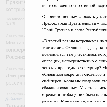
Правительство расширило перечень пре
центром военно-спортивной подго
которых освобождаются от НДФЛ
С приветственным словом к участ
Постановление от 5 августа 2026 года
Председателя Правительства – п
№978
Юрий Трутнев и глава Республики
8 августа 2026
,
Отрасль информационных технологий
«В третий раз мы встречаемся на 
Михаил Мишустин дал поручения по итог
Матвеевича Охлопкова здесь, на г
конференции «Цифровая индустрия пр
поклониться тем участникам, кот
России»
операции, непосредственно с лин
чего мы проводим этот турнир? М
8 августа 2026
,
Спорт высших достижений и массовый сп
обменяться секретами сложного и
Дмитрий Чернышенко и Михаил Дегтярёв
снайперов. Когда мы создавали это
россиян с Днём физкультурника
сбалансированным. Мы старались 
стрелки и чтобы у них была площа
8 августа 2026
,
Социальные инновации. Некоммерческие ор
Добровольчество и волонтёрство. Благотворительност
развития. Мне кажется, что это 
Татьяна Голикова поздравила волонтёров