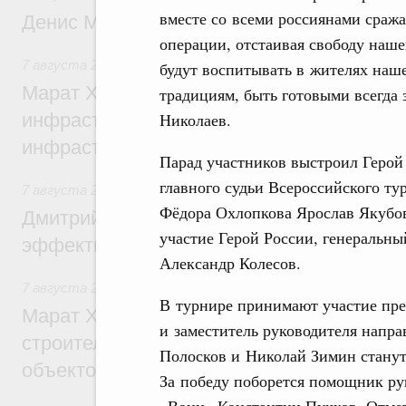
вместе со всеми россиянами сраж
Денис Мантуров посетил Ярославскую о
операции, отстаивая свободу наш
7 августа 2026
,
Бюджеты субъектов Федерации. Межбюд
будут воспитывать в жителях наш
Марат Хуснуллин: 15 объектов спортивн
традициям, быть готовыми всегда
Николаев.
инфраструктуры построили и обновили б
инфраструктурным кредитам
Парад участников выстроил Герой 
главного судьи Всероссийского ту
7 августа 2026
,
Развитие сельских территорий
Фёдора Охлопкова Ярослав Якубо
Дмитрий Патрушев: Синхронизация госп
участие Герой России, генеральны
эффективность поддержки сельских тер
Александр Колесов.
7 августа 2026
,
Экономика городов. Городская среда
В турнире принимают участие пре
Марат Хуснуллин: «Единый заказчик» з
и заместитель руководителя напр
строительство и реконструкцию более 3
Полосков и Николай Зимин станут
объектов
За победу поборется помощник ру
«Воин» Константин Пучков. Отмет