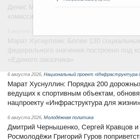
Денис Мантуров провёл заседание Прав
комиссии по промышленности
6 августа 2026
,
Регулирование в сфере строительства
Марат Хуснуллин: Более 130 социальных
федерального значения построено под к
«Единого заказчика»
6 августа 2026
,
Национальный проект «Инфраструктура д
Марат Хуснуллин: Порядка 200 дорожных
ведущих к спортивным объектам, обновят
нацпроекту «Инфраструктура для жизни
6 августа 2026
,
Молодёжная политика
Дмитрий Чернышенко, Сергей Кравцов и
Росмолодёжи Григорий Гуров поприветс