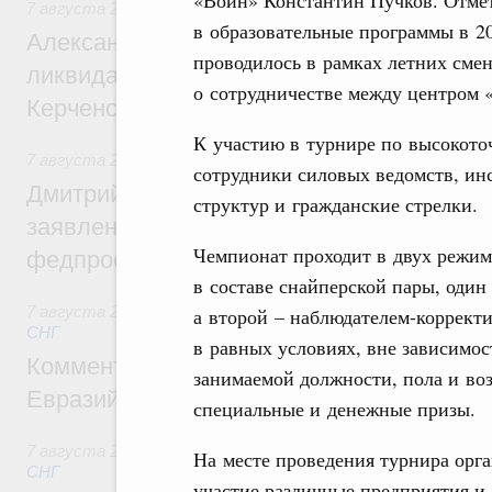
7 августа 2026
,
Чрезвычайные ситуации и ликвидация их 
в образовательные программы в 2
Александр Козлов провёл заседание пра
проводилось в рамках летних сме
ликвидации последствий чрезвычайной с
о сотрудничестве между центром 
Керченском проливе
К участию в турнире по высокото
7 августа 2026
,
Среднее профессиональное образование
сотрудники силовых ведомств, ин
Дмитрий Чернышенко: Установлен рекорд
структур и гражданские стрелки.
заявлений от абитуриентов колледжей и
Чемпионат проходит в двух режима
федпроекта «Профессионалитет»
в составе снайперской пары, один 
7 августа 2026
,
Евразийский экономический союз. Интегр
а второй – наблюдателем-коррект
СНГ
в равных условиях, вне зависимос
Комментарий Алексея Оверчука по итога
занимаемой должности, пола и воз
Евразийского межправительственного со
специальные и денежные призы.
7 августа 2026
,
Евразийский экономический союз. Интегр
На месте проведения турнира орг
СНГ
участие различные предприятия и 