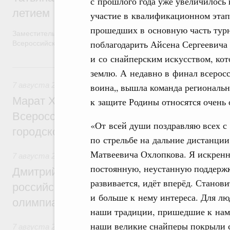
с прошлого года уже увеличилось в
летием
участие в квалификационном этапе.
прошедших в основную часть турн
Заместитель Председателя Правительства Татьяна Голикова п
поблагодарить Айсена Сергеевича 
Всероссийского общественного движения «Волонтёры-медики»
и со снайперским искусством, кот
7 августа, пятница
землю. А недавно в финал всерос
7 августа 2026
,
Экономика городов. Городская среда
воина„ вышла команда региональн
Марат Хуснуллин провёл заседание ком
к защите Родины относятся очень 
Всероссийского конкурса лучших проект
«От всей души поздравляю всех с 
городской среды
по стрельбе на дальние дистанци
Матвеевича Охлопкова. Я искренн
7 августа 2026
,
Отрасль информационных технологий
постоянную, неустанную поддержк
Дмитрий Чернышенко и Сергей Кравцов 
развивается, идёт вперёд. Станов
российскую сборную с победой на Межд
и больше к нему интереса. Для лю
олимпиаде по искусственному интеллект
наши традиции, пришедшие к нам 
наши великие снайперы покрыли с
7 августа 2026
,
Общие вопросы промышленной политики