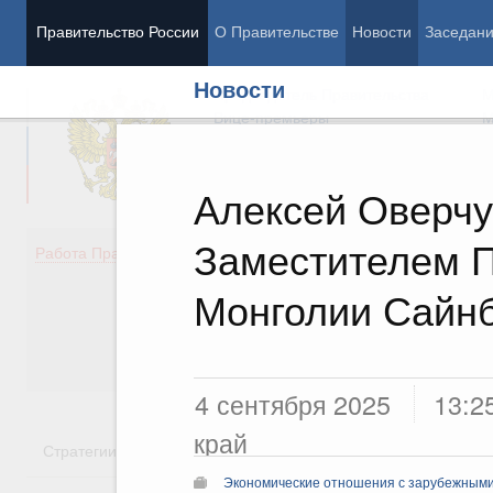
Правительство России
О Правительстве
Новости
Заседан
Новости
Председатель Правительства
М
Вице-премьеры
М
Алексей Оверчу
Заместителем 
Демография
Занято
Работа Правительства
Здоровье
Технол
Образование
Эконом
Монголии Сайн
Культура
Финан
Общество
Социал
Государство
4 сентября 2025
13:2
край
Стратегии
Государственные программы
Национальн
Экономические отношения с зарубежными 