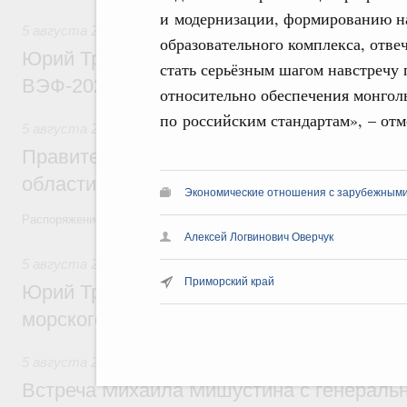
и модернизации, формированию н
5 августа 2026
,
Общие вопросы развития ДФО
образовательного комплекса, отв
Юрий Трутнев: Опубликована программа
стать серьёзным шагом навстречу
ВЭФ-2026
относительно обеспечения монгол
по российским стандартам», – от
5 августа 2026
,
Национальный проект «Экологическое бла
Правительство увеличило объём финанс
области в рамках федерального проекта
Экономические отношения с зарубежными 
Распоряжение от 3 августа 2026 года №2067-р
Алексей Логвинович Оверчук
5 августа 2026
,
Арктическая деятельность
Приморский край
Юрий Трутнев: Дноуглубительный флот 
морского пути будет создан
5 августа 2026
,
Деловая среда. Развитие конкуренции
Встреча Михаила Мишустина с генераль