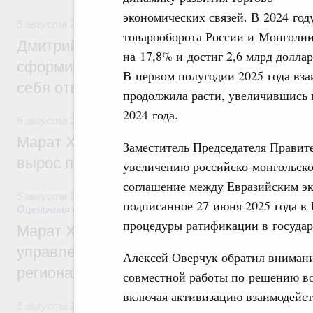
экономических связей. В 2024 год
5 августа 2026
,
Молодёжная политика
товарооборота России и Монголи
Дмитрий Чернышенко: Всемирный фести
на 17,8% и достиг 2,6 млрд доллар
сформировал целое сообщество людей, 
В первом полугодии 2025 года вз
себя ответственность за будущее
продолжила расти, увеличившись 
2024 года.
5 августа 2026
,
Национальный проект «Инфраструктура д
Марат Хуснуллин: Ввод нежилых зданий 
Заместитель Председателя Правите
вырос почти на треть
увеличению российско-монгольско
соглашение между Евразийским э
5 августа 2026
,
Земельные отношения. Кадастровая сист
подписанное 27 июня 2025 года в
Оценочная деятельность
процедуры ратификации в государ
Марат Хуснуллин: По решению правкоми
управление «ДОМ.РФ» перейдёт более 16
Алексей Оверчук обратил внимани
регионах
совместной работы по решению во
включая активизацию взаимодейст
5 августа 2026
,
Внутренний и въездной туризм