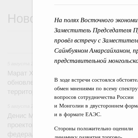
Новости
На полях Восточного экономи
Заместитель Председателя П
провёл встречу с Заместите
Сайнбуяном Амарсайханом, п
5 августа, среда
представительной монгольско
5 августа 2026
,
Жилищно-коммунальное хозяйство
Марат Хуснуллин: Более 4,3 тыс. объек
В ходе встречи состоялся обстоят
обновлено в России при участии Фонда 
обмен мнениями по всему спектру
территорий
вопросов сотрудничества России
и Монголии в двустороннем форм
5 августа 2026
,
Инструменты развития территорий. ОЭЗ.
и в формате ЕАЭС.
Денис Мантуров провёл совещание по р
проектов института кураторства в Ураль
Стороны положительно оценили
федеральном округе
динамику развития торгово-