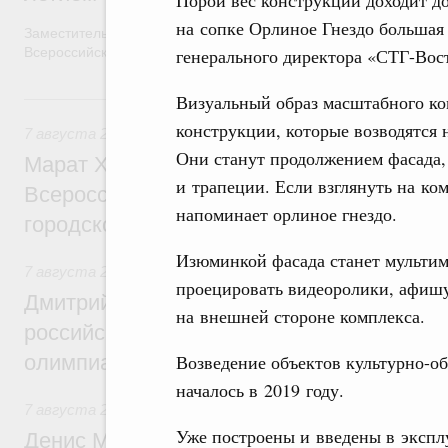
на сопке Орлиное Гнездо большая 
Заместитель Председателя Правительства Татьяна Голикова п
генерального директора «СТГ-Вос
Всероссийского общественного движения «Волонтёры-медики»
7 августа, пятница
Визуальный образ масштабного ко
конструкции, которые возводятся
7 августа 2026
,
Экономика городов. Городская среда
Они станут продолжением фасада,
Марат Хуснуллин провёл заседание ком
и трапеции. Если взглянуть на ко
Всероссийского конкурса лучших проект
напоминает орлиное гнездо.
городской среды
Изюминкой фасада станет мультим
7 августа 2026
,
Отрасль информационных технологий
проецировать видеоролики, афиш
Дмитрий Чернышенко и Сергей Кравцов 
на внешней стороне комплекса.
российскую сборную с победой на Межд
Возведение объектов культурно-об
олимпиаде по искусственному интеллект
началось в 2019 году.
7 августа 2026
,
Общие вопросы промышленной политики
Уже построены и введены в экспл
Денис Мантуров посетил Ярославскую о