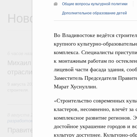
Общие вопросы культурной политики
Новости
Дополнительное образование детей
Во Владивостоке ведётся строител
крупного культурно-образовательн
комплекса. Специалисты приступ
6 часов назад
,
Регулирование в сфере строительства
к монтажным работам по остекле
Михаил Мишустин поздравил работников
лицевой части фасада здания, соо
отрасли с профессиональным празднико
Заместитель Председателя Правит
9 августа 2026 года отмечается профессиональный праздник –
Марат Хуснуллин.
строителя.
«Строительство современных кул
Вчера
кластеров, несомненно, влечёт за 
8 августа 2026
,
Государственная политика в сфере научны
комплексное развитие регионов. Э
разработок
достойное украшение городов и вс
Правительство расширило перечень пре
культуру доступнее. Культурно-о