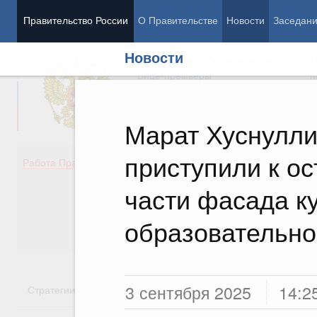
Правительство России
О Правительстве
Новости
Заседан
Новости
Председатель Правительства
М
Вице-премьеры
М
Марат Хуснулли
приступили к о
Демография
Занято
Работа Правительства
Здоровье
Технол
Образование
Эконом
части фасада к
Культура
Финан
Общество
Социал
образовательно
Государство
3 сентября 2025
14:2
Стратегии
Государственные программы
Национальн