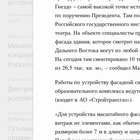
которых освобождаются от НДФЛ
Гнездо – самой высокой точке ист
по поручению Президента. Там по
Постановление от 5 августа 2026 года
№978
Российского государственного ин
театра. На объекте специалисты п
8 августа 2026
,
Отрасль информационных технологий
фасада здания, которое смотрит н
Михаил Мишустин дал поручения по итог
Дальнего Востока могут из любой 
конференции «Цифровая индустрия пр
На сегодня там смонтировано 10 т
России»
из 26,5 тыс. кв. м», – сообщил М
8 августа 2026
,
Спорт высших достижений и массовый сп
Работы по устройству фасадной с
Дмитрий Чернышенко и Михаил Дегтярёв
образовательного комплекса веду
россиян с Днём физкультурника
(входит в АО «Стройтрансгаз»).
«Для устройства масштабного фас
8 августа 2026
,
Социальные инновации. Некоммерческие ор
Добровольчество и волонтёрство. Благотворительност
витраж не элементами, как обычн
Татьяна Голикова поздравила волонтёров
размером более 7 м в длину и шир
летием
Порой вес конструкций доходит до