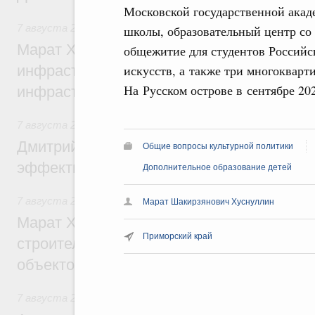
Московской государственной ака
7 августа 2026
,
Бюджеты субъектов Федерации. Межбюд
школы, образовательный центр со 
Марат Хуснуллин: 15 объектов спортивн
общежитие для студентов Российс
искусств, а также три многокварт
инфраструктуры построили и обновили б
На Русском острове в сентябре 202
инфраструктурным кредитам
7 августа 2026
,
Развитие сельских территорий
Дмитрий Патрушев: Синхронизация госп
Общие вопросы культурной политики
эффективность поддержки сельских тер
Дополнительное образование детей
7 августа 2026
,
Экономика городов. Городская среда
Марат Шакирзянович Хуснуллин
Марат Хуснуллин: «Единый заказчик» з
Приморский край
строительство и реконструкцию более 3
объектов
7 августа 2026
,
Чрезвычайные ситуации и ликвидация их 