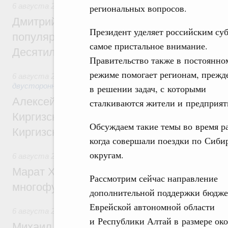
6 августа 2026
,
Внутренний и въездной туризм
региональных вопросов.
Дмитрий Чернышенко: Порядка 110 марш
Президент уделяет российским су
популярного туризма в 35 регионах созд
самое пристальное внимание.
Десятилетия науки и технологий
Правительство также в постоянно
режиме помогает регионам, прежде
6 августа 2026
,
Экономические и гуманитарные отношения
двусторонней основе
в решении задач, с которыми
Алексей Оверчук принял участие в работе
сталкиваются жители и предприят
Киргизского экономического форума и XII
Обсуждаем такие темы во время ра
Киргизской межрегиональной конференц
когда совершали поездки по Сиб
округам.
6 августа 2026
,
Дорожное хозяйство
Марат Хуснуллин: На двух скоростных т
Рассмотрим сейчас направление
многофункциональные зоны дорожного с
дополнительной поддержки бюдже
Еврейской автономной области
6 августа 2026
,
Технологическое развитие. Инновации
и Республики Алтай в размере ок
Михаил Мишустин дал поручения по ито