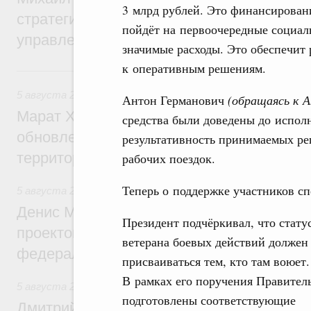
3 млрд рублей. Это финансирован
стратегической сессии о совершенствов
пойдёт на первоочередные социал
управления научно-технологическим раз
значимые расходы. Это обеспечит
к оперативным решениям.
5 августа, среда
5 августа 2026
,
Жилищно-коммунальное хозяйство
Антон Германович
(обращаясь к А
Марат Хуснуллин: Более 4,3 тыс. объек
средства были доведены до исполн
обновлено в России при участии Фонда 
результативность принимаемых ре
территорий
рабочих поездок.
Теперь о поддержке участников с
5 августа 2026
,
Инструменты развития территорий. ОЭЗ.
Денис Мантуров провёл совещание по р
Президент подчёркивал, что стату
проектов института кураторства в Ураль
ветерана боевых действий должен
федеральном округе
присваиваться тем, кто там воюет.
В рамках его поручения Правител
5 августа 2026
,
Молодёжная политика
подготовлены соответствующие
Дмитрий Чернышенко: Всемирный фести