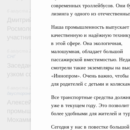
современных троллейбусов. Они б
6 августа 2026
,
Молодёжная политика
лизинга у одного из отечественны
Дмитрий Чернышенко, Сергей Кравцов и
Наша промышленность выпускает
Росмолодёжи Григорий Гуров поприветс
качественную и надёжную техник
участников проекта «Кольцо открытий»
в этой сфере. Она экологичная,
малошумная, обладает большой
6 августа 2026
,
Евразийский экономический союз. Интегр
СНГ
пассажирской вместимостью. Нед
Заседание Евразийского межправительст
смотрели такие экземпляры на вы
узком составе
«Иннопром». Очень важно, чтобы 
для родителей с детьми и коляскам
6 августа 2026
,
Экономические отношения с зарубежными 
двусторонней основе
Все транспортные средства должн
Алексей Оверчук провёл рабочую встреч
уже в текущем году. Это позволит
промышленности, недропользования и т
более удобными для жителей и тур
Мохаммадом Атабаком
Сегодня у нас в повестке большой