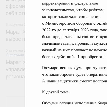
корректировки в федеральное
сформировал целое сообщество людей, 
законодательство, чтобы ребятам,
себя ответственность за будущее
которые заключали соглашение
с Министерством обороны с октяб
5 августа 2026
,
Национальный проект «Инфраструктура д
2022-го до сентября 2023 года, та
Марат Хуснуллин: Ввод нежилых зданий 
были предоставлены соответству
вырос почти на треть
значимые задачи, проявили мужест
каждый из них получает возможно
5 августа 2026
,
Земельные отношения. Кадастровая сист
Оценочная деятельность
боевых действий. И приобрести в
Марат Хуснуллин: По решению правкоми
Государственная Дума приступает 
управление «ДОМ.РФ» перейдёт более 16
что законопроект будет оперативн
регионах
А наши защитники смогут воспол
К другой теме.
Показать еще
Обсудим сегодня исполнение бюдже