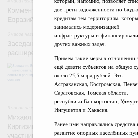
который, напомню, позволяет спи
4 часа назад
,
Евразийский экономический союз. Интеграци
две трети задолженности по бюд
Комментарий Алексея Оверчука по итога
кредитам тем территориям, котор
Евразийского межправительственного со
занимались модернизацией
6 часов назад
,
Евразийский экономический союз. Интеграц
инфраструктуры и финансировали
Заседание Евразийского межправительст
других важных задач.
расширенном составе
Примем такие меры в отношении 
В повестке заседания актуальные задачи 
ещё девяти субъектов на общую с
числе совершенствование кооперации в о
около 25,5 млрд рублей. Это
регулирования и администрирования, разв
обеспечение продовольственной безопасн
Астраханская, Костромская, Пензе
железнодорожных перевозок, формирован
Саратовская, Томская области,
рынка.
республики Башкортостан, Удмурт
6 часов назад
,
Евразийский экономический союз. Интеграц
Ингушетия и Хакасия.
Михаил Мишустин принял участие во вст
Ранее ими направлялись средства
Киргизии Садыра Жапарова с главами де
развитие опорных населённых пун
участников заседания Евразийского