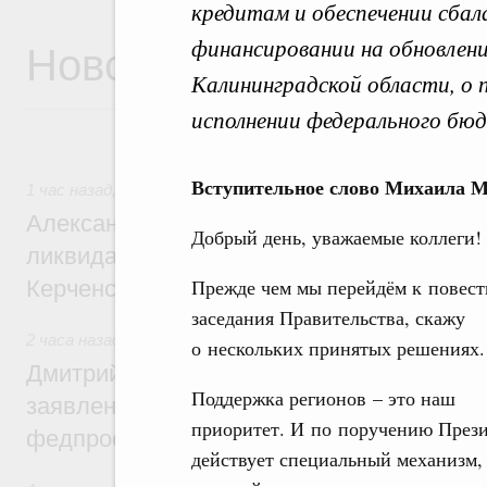
кредитам и обеспечении сба
Новости
финансировании на обновлен
Калининградской области, о 
исполнении федерального бюд
Вступительное слово Михаила 
1 час назад
,
Чрезвычайные ситуации и ликвидация их посл
Александр Козлов провёл заседание пра
Добрый день, уважаемые коллеги!
ликвидации последствий чрезвычайной с
Прежде чем мы перейдём к повест
Керченском проливе
заседания Правительства, скажу
2 часа назад
,
Среднее профессиональное образование
о нескольких принятых решениях.
Дмитрий Чернышенко: Установлен рекорд
Поддержка регионов – это наш
заявлений от абитуриентов колледжей и
приоритет. И по поручению През
федпроекта «Профессионалитет»
действует специальный механизм,