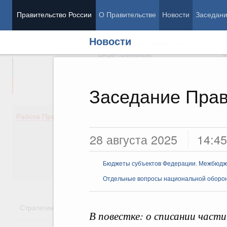
Правительство России
О Правительстве
Новости
Заседан
Новости
Председатель Правительства
М
Вице-премьеры
М
Заседание Прав
Демография
Занято
Работа Правительства
Здоровье
Технол
28 августа 2025
14:45
Образование
Эконом
Культура
Финан
Общество
Социал
Бюджеты субъектов Федерации. Межбюд
Государство
Отдельные вопросы национальной оборо
Стратегии
Государственные программы
Национальн
В повестке: о списании час