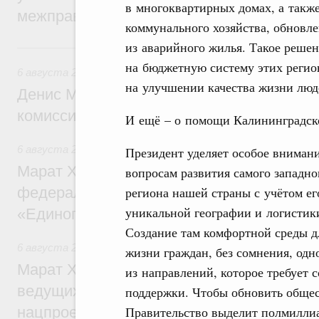
в многоквартирных домах, а такж
межправительственного совета
коммунального хозяйства, обновле
из аварийного жилья. Такое решен
Вчера
на бюджетную систему этих регио
6 августа 2026
,
Общие вопросы промышленной политики
на улучшении качества жизни люде
Денис Мантуров провёл заседание Прав
комиссии по промышленности
И ещё – о помощи Калининградск
6 августа 2026
,
Регулирование в сфере строительства
Президент уделяет особое вниман
Марат Хуснуллин: Более 130 социальных
вопросам развития самого западно
федерального значения построено под к
региона нашей страны с учётом ег
уникальной географии и логистик
«Единого заказчика»
Создание там комфортной среды д
6 августа 2026
,
Национальный проект «Инфраструктура д
жизни граждан, без сомнения, одн
Марат Хуснуллин: Порядка 200 дорожных
из направлений, которое требует
ведущих к спортивным объектам, обновят
поддержки. Чтобы обновить общес
нацпроекту «Инфраструктура для жизни
Правительство выделит полмиллиа