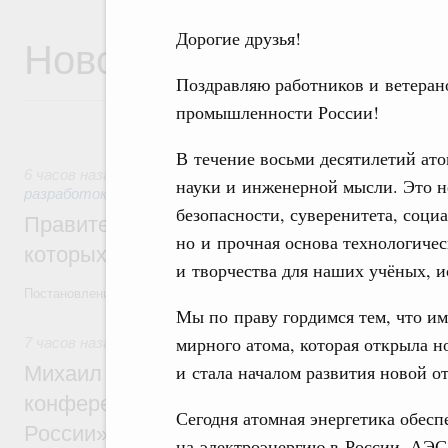
Дорогие друзья!
Новости
Поздравляю работников и ветеран
промышленности России!
В течение восьми десятилетий ато
6 часов назад
,
Государственная политика в сфере научных
науки и инженерной мысли. Это н
разработок
безопасности, суверенитета, соци
Правительство расширило перечень пре
но и прочная основа технологичес
которых освобождаются от НДФЛ
и творчества для наших учёных, и
Постановление от 5 августа 2026 года №978
Мы по праву гордимся тем, что им
мирного атома, которая открыла 
7 часов назад
,
Отрасль информационных технологий
и стала началом развития новой о
Михаил Мишустин дал поручения по итог
конференции «Цифровая индустрия пр
Сегодня атомная энергетика обесп
России»
на электроэнергию в России. АЭС