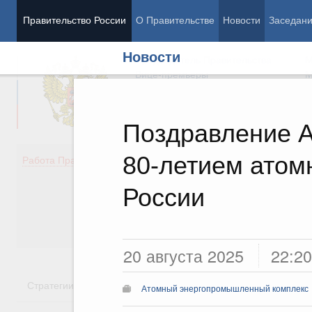
Правительство России
О Правительстве
Новости
Заседан
Новости
Председатель Правительства
М
Вице-премьеры
М
Поздравление А
80-летием ато
Демография
Занято
Работа Правительства
Здоровье
Технол
Образование
Эконом
России
Культура
Финан
Общество
Социал
Государство
20 августа 2025
22:20
Стратегии
Государственные программы
Национальн
Атомный энергопромышленный комплекс