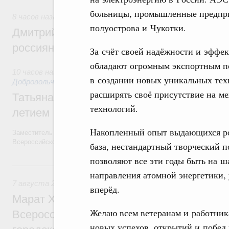
больницы, промышленные предпри
8 часов назад
,
Спорт высших достижений и массовый спо
полуострова и Чукотки.
Дмитрий Чернышенко и Михаил Дегтярёв
россиян с Днём физкультурника
За счёт своей надёжности и эффе
обладают огромным экспортным по
10 часов назад
,
Социальные инновации. Некоммерческие орг
в создании новых уникальных те
Добровольчество и волонтёрство. Благотворительност
расширять своё присутствие на 
Татьяна Голикова поздравила волонтёров
технологий.
летием
Накопленный опыт выдающихся ро
Заместитель Председателя Правительства Татьяна Голикова поздра
Всероссийского общественного движения «Волонтёры-медики» с 10
база, нестандартный творческий 
позволяют все эти годы быть на ша
Вчера
направления атомной энергетики, 
7 августа 2026
,
Экономика городов. Городская среда
вперёд.
Марат Хуснуллин провёл заседание ком
Желаю всем ветеранам и работник
Всероссийского конкурса лучших проект
новых успехов, открытий и побед 