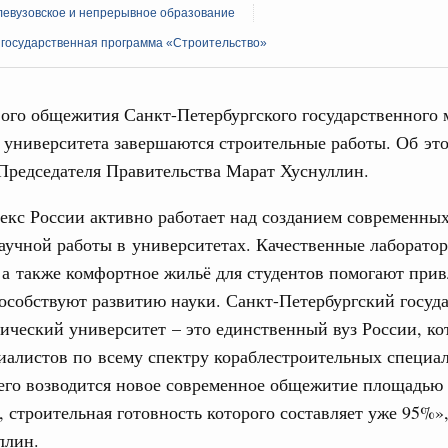
левузовское и непрерывное образование
 государственная программа «Строительство»
ого общежития Санкт-Петербургского государственного 
 университета завершаются строительные работы. Об эт
Кален
Председателя Правительства Марат Хуснуллин.
 августа, среда
тво
кс России активно работает над созданием современных
ПН
 объектов ЖКХ обновлено в России при участии
аучной работы в университетах. Качественные лаборато
 а также комфортное жильё для студентов помогают прив
орий. ОЭЗ. ТОР. Моногорода
особствуют развитию науки. Санкт-Петербургский госуд
3
е по реализации проектов института
ический университет – это единственный вуз России, к
льном округе
иалистов по всему спектру кораблестроительных специа
10
его возводится новое современное общежитие площадью 
17
 фестиваль молодёжи сформировал целое
м, строительная готовность которого составляет уже 95%»,
 на себя ответственность за будущее
ллин.
24