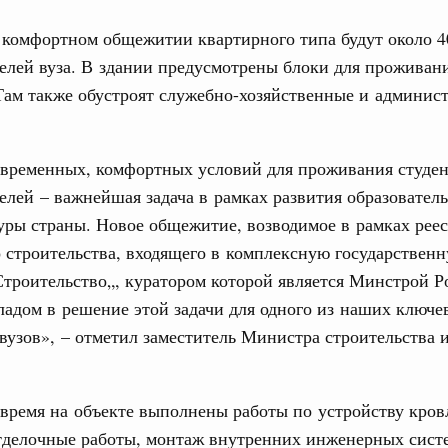
труктура для жизни»
комфортном общежитии квартирного типа будут около 4
даний на юге России вырос почти на треть
31
елей вуза. В здании предусмотрены блоки для проживан
ровая система. Недвижимость. Оценочная деятельность
Там также обустроят служебно-хозяйственные и админис
С помощь
равкомиссии в управление «ДОМ.РФ»
осуществ
регионах
Для поиск
сервисо
овременных, комфортных условий для проживания студе
елей – важнейшая задача в рамках развития образовател
туризм в России вырос на 4,3%, въездной –
Выбра
ры страны. Новое общежитие, возводимое в рамках реес
пери
 строительства, входящего в комплексную государствен
оплива
Архи
троительство„, куратором которой является Минстрой Ро
ие по ситуации на топливном рынке
адом в решение этой задачи для одного из наших ключе
ья
вузов», – отметил заместитель Министра строительств
ы комплексного развития территорий в
Подпи
ализованы в городах ДНР
Ежеднев
время на объекте выполнены работы по устройству кров
руда и поддержки занятости
о итогам стратегической сессии,
отделочные работы, монтаж внутренних инженерных сист
Email