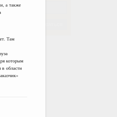
и, а также
а
Подписаться
ет. Там
вуза
аря которым
Подписаться
 в области
заказчик»