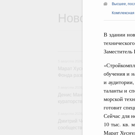
Высшее, пос
Новости
Комплексная
В здании нов
технического
Заместитель 
5
5 августа 2026
,
Жилищно-коммунальное хозяйс
«Стройкомпле
Марат Хуснуллин: Более 4,3 тыс.
обучения и н
Фонда развития территорий
и аудитории,
5 августа 2026
,
Инструменты развития террит
таланты и сп
Денис Мантуров провёл совещани
морской техн
кураторства в Уральском федера
готовит спец
5 августа 2026
,
Молодёжная политика
Сейчас для н
Дмитрий Чернышенко: Всемирный
10 тыс. кв. 
сообщество людей, готовых брать
Марат Хусну