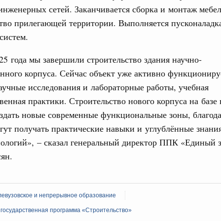
дительности труда
нженерных сетей. Заканчивается сборка и монтаж мебел
ство прилегающей территории. Выполняется пусконаладк
систем.
ограмма Спортивных игр ВЭФ-2026
ческое благополучие»
25 года мы завершили строительство здания научно-
Email
финансирования Омской области в рамках
нного корпуса. Сейчас объект уже активно функциониру
оздух»
аучные исследования и лабораторные работы, учебная
067-р
венная практики. Строительство нового корпуса на базе 
здать новые современные функциональные зоны, благод
гут получать практические навыки и углублённые знания
флот для Северного морского пути будет
ологий», – сказал генеральный директор ППК «Единый 
ян.
ренции
неральным директором АНО «Агентство
одвижению новых проектов» Светланой
левузовское и непрерывное образование
 государственная программа «Строительство»
лючевые направления работы АСИ в контексте
иональных целей развития, в том числе реализация