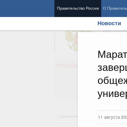
Правительство России
О Правитель
Новости
Председател
Вице-премь
Марат
завер
Де
Работа Правительства
Здо
Обр
общеж
Кул
Об
униве
Гос
Стратегии
Государственные пр
11 августа 20