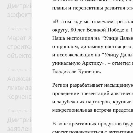
Дмитрий Патрушев: Синхронизация госп
планы и перспективы развития эт
эффективность поддержки сельских тер
«В этом году мы отмечаем три зна
округу, 80 лет Великой Победе и 
7 августа 2026
,
Экономика городов. Городская среда
Наша экспозиция на “Улице Дальне
Марат Хуснуллин: «Единый заказчик» з
о прошлом, динамику настоящего 
строительство и реконструкцию более 3
и всех желающих на “Улицу Дальн
объектов
уникальную Арктику», – отметил 
7 августа 2026
,
Чрезвычайные ситуации и ликвидация их 
Владислав Кузнецов.
Александр Козлов провёл заседание пра
Регион разрабатывает насыщенную
ликвидации последствий чрезвычайной с
проведение презентаций арктичес
Керченском проливе
и зарубежных партнёров, круглые 
межрегиональная встреча представ
7 августа 2026
,
Среднее профессиональное образование
Дмитрий Чернышенко: Установлен рекорд
В зоне креативных продуктов буд
заявлений от абитуриентов колледжей и
смогут познакомиться с аутентич