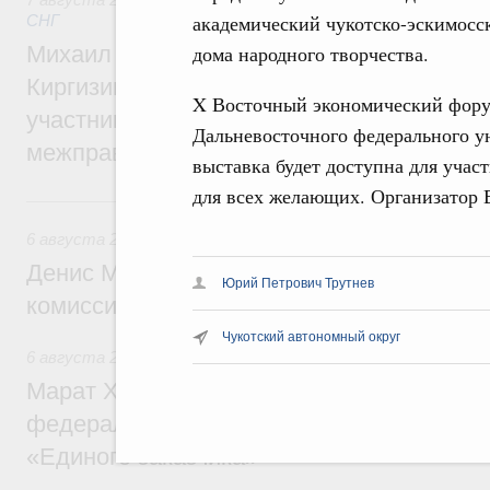
академический чукотско-эскимосс
СНГ
дома народного творчества.
Михаил Мишустин принял участие во вст
Киргизии Садыра Жапарова с главами де
X Восточный экономический форум
участников заседания Евразийского
Дальневосточного федерального у
межправительственного совета
выставка будет доступна для участ
для всех желающих. Организатор 
6 августа, четверг
6 августа 2026
,
Общие вопросы промышленной политики
Денис Мантуров провёл заседание Прав
Юрий Петрович Трутнев
комиссии по промышленности
Чукотский автономный округ
6 августа 2026
,
Регулирование в сфере строительства
Марат Хуснуллин: Более 130 социальных
федерального значения построено под к
«Единого заказчика»