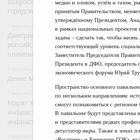
Всероссийского конкурса лучших проект
медью и оловом, углём и газом, р
принятым Правительством, меняет
городской среды
утверждённому Президентом, Анад
7 августа 2026
,
Отрасль информационных технологий
в рамках национальных проектов 
Дмитрий Чернышенко и Сергей Кравцов 
задача – сделать так, чтобы жизнь
российскую сборную с победой на Межд
соответствующий уровень социаль
олимпиаде по искусственному интеллект
Заместитель Председателя Правит
Президента в ДФО, председатель 
7 августа 2026
,
Общие вопросы промышленной политики
экономического форума Юрий Тру
Денис Мантуров посетил Ярославскую о
Пространство основного павильона
7 августа 2026
,
Бюджеты субъектов Федерации. Межбюд
по нескольким направлениям: исто
Марат Хуснуллин: 15 объектов спортивн
смогут познакомиться с регионом 
инфраструктуры построили и обновили б
В павильоне будут представлены 
и представителями редких профес
инфраструктурным кредитам
дегустатор икры. Также в зонах п
7 августа 2026
,
Развитие сельских территорий
«Росатома» и Баимского ГОКа, вк