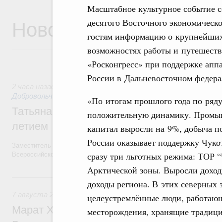
Масштабное культурное событие с
Новости
десятого Восточного экономическо
гостям информацию о крупнейших 
возможностях работы и путешеств
«Росконгресс» при поддержке апп
России в Дальневосточном федера
2 часа назад
,
Социальные инновации. Некоммерческие орган
Добровольчество и волонтёрство. Благотворительност
«По итогам прошлого года по ряд
Татьяна Голикова поздравила волонтёров
положительную динамику. Промыш
летием
капитал выросли на 9%, добыча п
России оказывает поддержку Чукот
Заместитель Председателя Правительства Татьяна Голикова поздра
сразу три льготных режима: ТОР 
Всероссийского общественного движения «Волонтёры-медики» с 10
Арктической зоны. Выросли дохо
Вчера
доходы региона. В этих северных 
7 августа 2026
,
Экономика городов. Городская среда
целеустремлённые люди, работающ
Марат Хуснуллин провёл заседание ком
месторождения, хранящие традици