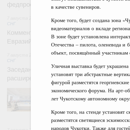
федпроекта «Профессионалитет»
в качестве сувениров.
7 августа 2026
,
Евразийский экономический союз. Интегр
Кроме того, будет создана зона «
СНГ
видеоматериалов о вкладе регион
Комментарий Алексея Оверчука по итога
В зоне будет установлена интера
Евразийского межправительственного со
Отечества – пилота, оленевода и 
объект, посвящённый участникам 
7 августа 2026
,
Евразийский экономический союз. Интегр
СНГ
Уличная выставка будет украшена
Заседание Евразийского межправительст
установят три абстрактные вертик
расширенном составе
фигурой разместятся георгиевские
экономического форума. На арт-о
В повестке заседания актуальные задачи 
числе совершенствование кооперации в о
лет Чукотскому автономному округ
регулирования и администрирования, разв
обеспечение продовольственной безопасн
Кроме того, на стенде установят 
железнодорожных перевозок, формирован
рынка.
разместятся светящиеся эскимосс
народов Чукотки. Также для гост
7 августа 2026
,
Евразийский экономический союз. Интегр