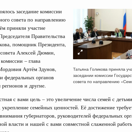
оялось заседание комиссии
ного совета по направлению
ём приняли участие
Председателя Правительства
Кален
кова, помощник Президента,
е научных исследований и разработок
ссовета Алексей Дюмин,
нь премий, лауреаты которых освобождаются
 комиссии – глава
ПН
Мордовия Артём Здунов,
Татьяна Голикова приняла уч
заседании комиссии Государс
978
ли федеральных органов
совета по направлению «Сем
ы регионов и другие.
огий
3
по итогам XI конференции «Цифровая
тная с вами цель – это увеличение числа семей с детьми
»
10
 укрепление семейных ценностей. Её достижение требуе
внимания губернаторов, руководителей федеральных орг
ссовый спорт
17
гтярёв поздравили россиян с Днём
ой власти и нашей с вами совместной слаженной работы
кова.
24