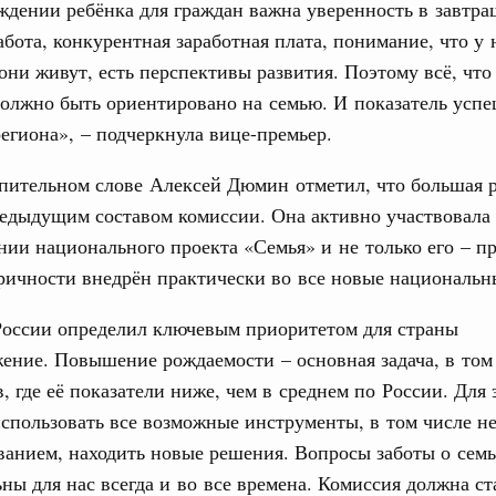
ждении ребёнка для граждан важна уверенность в завтра
ортивной инфраструктуры построили и
абота, конкурентная заработная плата, понимание, что у
урным кредитам
 они живут, есть перспективы развития. Поэтому всё, что
должно быть ориентировано на семью. И показатель успе
ия госпрограмм повысит эффективность
егиона», – подчеркнула вице-премьер.
Email
пительном слове Алексей Дюмин отметил, что большая 
реда
ик» завершил строительство и реконструкцию
редыдущим составом комиссии. Она активно участвовала
ии национального проекта «Семья» и не только его – п
ричности внедрён практически во все новые национальн
идация их последствий
ние правкомиссии по ликвидации последствий
России определил ключевым приоритетом для страны
ском проливе
ение. Повышение рождаемости – основная задача, в том
азование
в, где её показатели ниже, чем в среднем по России. Для 
 рекорд по числу заявлений от абитуриентов
спользовать все возможные инструменты, в том числе н
екта «Профессионалитет»
анием, находить новые решения. Вопросы заботы о семь
юз. Интеграция на пространстве СНГ
ьны для нас всегда и во все времена. Комиссия должна ст
о итогам заседания Евразийского