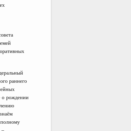
ех
совета
семей
поративных
деральный
ого раннего
мейных
 о рождении
влению
 внаём
о полному
 –