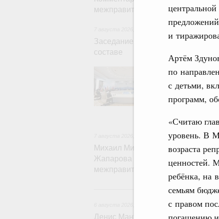
центральной 
межправительственного совета
предложений
7 августа 2026
,
Евразийский экономический со
и тиражиров
Заседание Евразийского межправ
составе
Артём Здунов
по направлен
В повестке зас
числе соверше
с детьми, в
регулирования 
обеспечение п
программ, об
железнодорожн
рынка.
«Считаю гла
уровень. В М
7 августа 2026
,
Евразийский экономический со
возраста ре
Михаил Мишустин принял участие
Жапарова с главами делегаций – 
ценностей. 
межправительственного совета
ребёнка, на 
семьям бюдже
6 
с правом пос
6 августа 2026
,
Общие вопросы промышленной 
погашению ип
Денис Мантуров провёл заседани