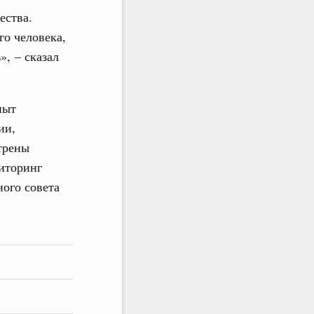
ества.
о человека,
», – сказал
пыт
ии,
трены
иторинг
ного совета