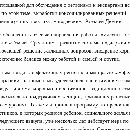
площадкой для обсуждения с регионами и экспертами вс
 по этой теме, выработки консолидированных решений
юз. Интеграция на пространстве СНГ
ания лучших практик», – подчеркнул Алексей Дюмин.
ительственного совета в расширенном
 обозначил ключевые направления работы комиссии Гос
ию «Семья». Среди них – развитие системы поддержки 
едания актуальные задачи углубления интеграции, в том
нствование кооперации в области таможенного
ключающей решение жилищных вопросов, внедрение кор
и администрирования, развитие электронной торговли,
родовольственной безопасности, цифровизация грузовых
еспечение баланса между работой и семьей и другие.
ых перевозок, формирование общего финансового
вным придать эффективным региональным практикам фе
ордовии, например, мы уделяем большое внимание с сам
юз. Интеграция на пространстве СНГ
продуктивному здоровью и воспитанию традиционных се
 во встрече Президента Киргизии Садыра
участников заседания Евразийского
Максимально поддерживаем женщин, принявших решение
всех уровнях. Также мы приняли программу по предоста
тников, в которых родился ребёнок, социального жилья
августа, четверг
ледующего выкупа, уже несколько лет действует мера п
политики
отеки при рождении четвёртого ребёнка. Самое главное
е Правительственной комиссии по