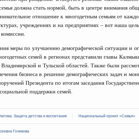
семья должна стать нормой, быть в центре внимания общ
нимательное отношение к многодетным семьям от каждог
тельства
ктурах, учреждениях и на предприятиях – вот наша цель
иальных объектов федерального значения
 комиссии.
о заказчика»
труктура для жизни»
дания меры по улучшению демографической ситуации и о
орожных участков, ведущих к спортивным
ногодетных семей в регионах представили главы Калмык
о нацпроекту «Инфраструктура для жизни»
 Владимирской и Тульской областей. Также были рассмо
ечения бизнеса в решение демографических задач и мон
вцов и руководитель Росмолодёжи Григорий
оручений Президента по итогам заседания Государствен
ов проекта «Кольцо открытий»
социальной поддержки семей.
юз. Интеграция на пространстве СНГ
тельственного совета в узком составе
1
итика. Защита детства и воспитание
Национальный проект «Семья»
сеевна Голикова
Показать еще