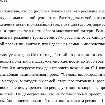
ческие организации. Добровольчество и волонтёрство.
 отметила, что социология показывает, что россияне все
31
онтёров-медиков с 10-летием
кую семью главной ценностью. Растёт доля семей, котор
ождение детей в ближайший год, повышается популярно
а Татьяна Голикова поздравила участников
С помощь
 «Волонтёры-медики» с 10-летним юбилеем.
осуществ
и и привлекательность образа многодетной матери. Если 
Для поиск
ись на рождение троих детей 28% россиян, то сегодня у
Вчера
сервисо
й россиянин считает, что идеальная семья – многодетна
реда
Выбра
ие комиссии Всероссийского конкурса лучших
пери
вом утверждена Стратегия действий по реализации сем
ды
еской политики, поддержке многодетности до 2036 года.
Архи
йствий в интересах граждан старшего поколения. С 1 ян
ологий
авцов поздравили российскую сборную с
асштабный национальный проект “Семья„, включающий 
иаде по искусственному интеллекту
 молодых, многодетных семей, старшего поколения, раз
Подпи
авоохранения, укреплению репродуктивного здоровья, п
политики
скую область
ностей. Но демография – это не только про нацпроект, 
Ежеднев
семейно ориентированной политики в каждом регионе. 
Email
и. Межбюджетные отношения