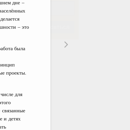
шнем дне –
 населённых
 делается
шности – это
Подписаться
работа была
ринцип
Подписаться
ые проекты.
 числе для
этого
е связанные
е и детях
ать