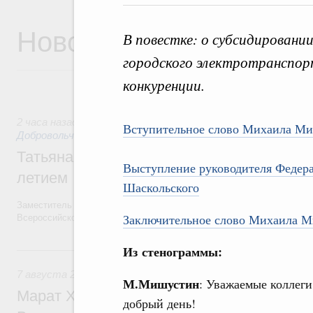
Новости
В повестке: о субсидировани
городского электротранспорт
конкуренции.
2 часа назад
,
Социальные инновации. Некоммерческие орган
Вступительное слово Михаила М
Добровольчество и волонтёрство. Благотворительност
Татьяна Голикова поздравила волонтёров
Выступление руководителя Федер
летием
Шаскольского
Заместитель Председателя Правительства Татьяна Голикова поздра
Заключительное слово Михаила 
Всероссийского общественного движения «Волонтёры-медики» с 10
Из стенограммы:
Вчера
7 августа 2026
,
Экономика городов. Городская среда
М.Мишустин
: Уважаемые коллеги
Марат Хуснуллин провёл заседание ком
добрый день!