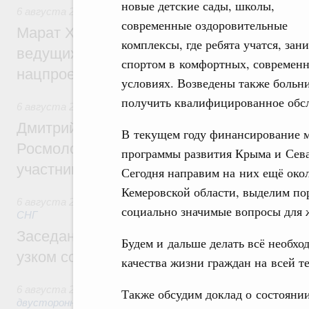
новые детские сады, школы,
6 августа 2026
,
Национальный проект «Инфраструктура д
современные оздоровительные
Марат Хуснуллин: Порядка 200 дорожных
комплексы, где ребята учатся, зан
ведущих к спортивным объектам, обновят
спортом в комфортных, современ
нацпроекту «Инфраструктура для жизни
условиях. Возведены также больн
получить квалифицированное обсл
6 августа 2026
,
Молодёжная политика
Дмитрий Чернышенко, Сергей Кравцов и
В текущем году финансирование м
Росмолодёжи Григорий Гуров поприветс
программы развития Крыма и Сева
участников проекта «Кольцо открытий»
Сегодня направим на них ещё око
Кемеровской области, выделим по
6 августа 2026
,
Евразийский экономический союз. Интегр
социально значимые вопросы для 
СНГ
Заседание Евразийского межправительст
Будем и дальше делать всё необхо
узком составе
качества жизни граждан на всей т
6 августа 2026
,
Экономические отношения с зарубежными 
Также обсудим доклад о состояни
двусторонней основе