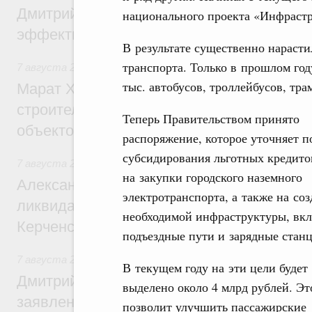
Дмитрий Патрушев: Синхронизация госп
национального проекта «Инфрастр
эффективность поддержки сельских тер
В результате существенно нараст
транспорта. Только в прошлом год
7 августа 2026
,
Экономика городов. Городская среда
тыс. автобусов, троллейбусов, тра
Марат Хуснуллин: «Единый заказчик» з
строительство и реконструкцию более 3
Теперь Правительством принято
объектов
распоряжение, которое уточняет п
субсидирования льготных кредито
7 августа 2026
,
Чрезвычайные ситуации и ликвидация их 
на закупки городского наземного
Александр Козлов провёл заседание пра
электротранспорта, а также на со
ликвидации последствий чрезвычайной с
необходимой инфраструктуры, вк
Керченском проливе
подъездные пути и зарядные стан
7 августа 2026
,
Среднее профессиональное образование
В текущем году на эти цели будет
Дмитрий Чернышенко: Установлен рекорд
выделено около 4 млрд рублей. Эт
заявлений от абитуриентов колледжей и
позволит улучшить пассажирские