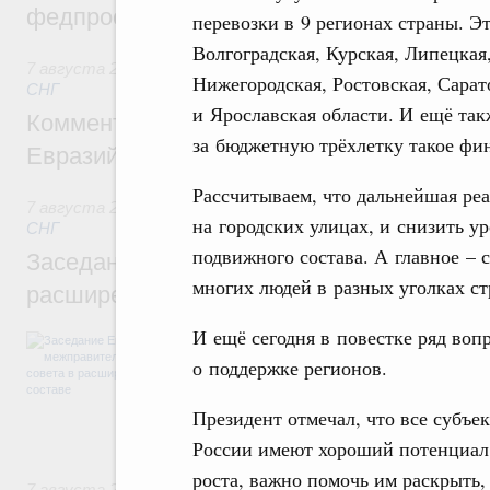
федпроекта «Профессионалитет»
перевозки в 9 регионах страны. Э
Волгоградская, Курская, Липецкая
7 августа 2026
,
Евразийский экономический союз. Интегр
Нижегородская, Ростовская, Сарат
СНГ
и Ярославская области. И ещё так
Комментарий Алексея Оверчука по итога
за бюджетную трёхлетку такое фин
Евразийского межправительственного со
Рассчитываем, что дальнейшая ре
7 августа 2026
,
Евразийский экономический союз. Интегр
на городских улицах, и снизить у
СНГ
подвижного состава. А главное – 
Заседание Евразийского межправительст
многих людей в разных уголках ст
расширенном составе
И ещё сегодня в повестке ряд воп
В повестке заседания актуальные задачи 
числе совершенствование кооперации в о
о поддержке регионов.
регулирования и администрирования, разв
обеспечение продовольственной безопасн
Президент отмечал, что все субъе
железнодорожных перевозок, формирован
рынка.
России имеют хороший потенциал
роста, важно помочь им раскрыть,
7 августа 2026
,
Евразийский экономический союз. Интегр