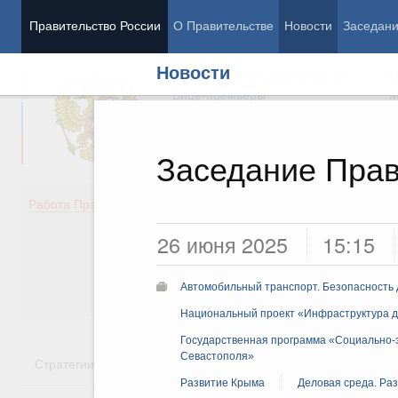
Правительство России
О Правительстве
Новости
Заседан
Новости
Председатель Правительства
М
Вице-премьеры
М
Заседание Прав
Демография
Занято
Работа Правительства
Здоровье
Технол
26 июня 2025
15:15
Образование
Эконом
Культура
Финан
Общество
Социал
Автомобильный транспорт. Безопасность
Государство
Национальный проект «Инфраструктура д
Государственная программа «Социально-э
Севастополя»
Стратегии
Государственные программы
Национальн
Развитие Крыма
Деловая среда. Ра