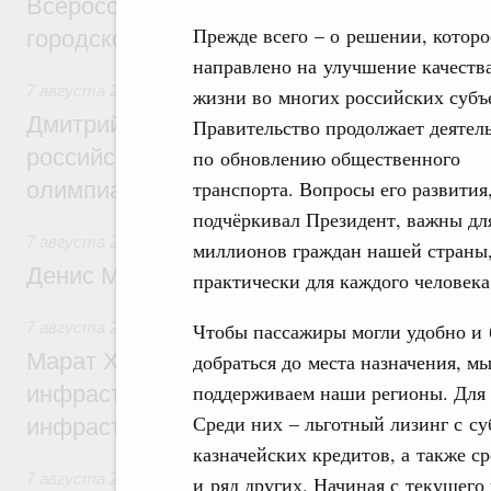
Всероссийского конкурса лучших проект
Прежде всего – о решении, которо
городской среды
направлено на улучшение качеств
7 августа 2026
,
Отрасль информационных технологий
жизни во многих российских субъ
Дмитрий Чернышенко и Сергей Кравцов 
Правительство продолжает деятел
российскую сборную с победой на Межд
по обновлению общественного
транспорта. Вопросы его развития
олимпиаде по искусственному интеллект
подчёркивал Президент, важны дл
7 августа 2026
,
Общие вопросы промышленной политики
миллионов граждан нашей страны
Денис Мантуров посетил Ярославскую о
практически для каждого человека
7 августа 2026
,
Бюджеты субъектов Федерации. Межбюд
Чтобы пассажиры могли удобно и
Марат Хуснуллин: 15 объектов спортивн
добраться до места назначения, м
поддерживаем наши регионы. Для э
инфраструктуры построили и обновили б
Среди них – льготный лизинг с с
инфраструктурным кредитам
казначейских кредитов, а также с
7 августа 2026
,
Развитие сельских территорий
и ряд других. Начиная с текущего 