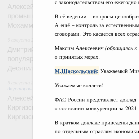
с законодательством его ежегодно
Алексей Оверчук провёл рабочую встреч
промышленности, недропользования и т
В её ведении – вопросы ценообра
А ещё – контроль за естественны
Мохаммадом Атабаком
сговорами. Это касается всех отр
6 августа 2026
,
Внутренний и въездной туризм
Максим Алексеевич
(обращаясь к
Дмитрий Чернышенко: Порядка 110 марш
о принятых мерах.
популярного туризма в 35 регионах созд
Десятилетия науки и технологий
М.Шаскольский:
Уважаемый Мих
6 августа 2026
,
Экономические и гуманитарные отношения
Уважаемые коллеги!
двусторонней основе
Алексей Оверчук принял участие в работе
ФАС России представляет доклад
Киргизского экономического форума и XII
о состоянии конкуренции за 2024 
Киргизской межрегиональной конференц
В кратком докладе приведены дан
по отдельным отраслям экономики