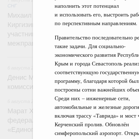
наполнить этот потенциал
СНГ
и использовать его, выстроить раб
Михаил Мишустин принял участие во вст
по перспективным направлениям.
Киргизии Садыра Жапарова с главами де
участников заседания Евразийского
Правительство последовательно р
межправительственного совета
такие задачи. Для социально-
экономического развития Республ
6 августа, четверг
Крым и города Севастополь реали
6 августа 2026
,
Общие вопросы промышленной политики
соответствующую государственну
Денис Мантуров провёл заседание Прав
программу, благодаря которой был
комиссии по промышленности
построены сотни важнейших объе
Среди них – инженерные сети,
6 августа 2026
,
Регулирование в сфере строительства
автомобильные и железные дороги
Марат Хуснуллин: Более 130 социальных
включая трассу «Таврида» и мост 
федерального значения построено под к
Керченский пролив. Обновлён
«Единого заказчика»
симферопольский аэропорт. Откр