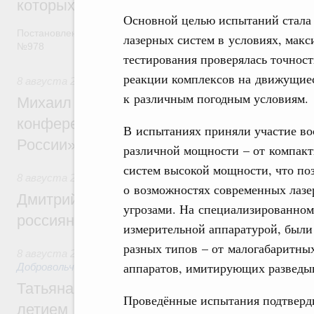
которых освобождаются от НДФЛ
Основной целью испытаний стала
Постановление от 5 августа 2026 года
лазерных систем в условиях, мак
№978
тестирования проверялась точност
реакции комплексов на движущиес
8 августа 2026
,
Отрасль информационных технологий
к различным погодным условиям.
Михаил Мишустин дал поручения по итог
конференции «Цифровая индустрия пр
В испытаниях приняли участие в
России»
различной мощности – от компак
систем высокой мощности, что по
8 августа 2026
,
Спорт высших достижений и массовый сп
о возможностях современных лазе
Дмитрий Чернышенко и Михаил Дегтярёв
угрозами. На специализированно
россиян с Днём физкультурника
измерительной аппаратурой, был
разных типов – от малогабаритны
8 августа 2026
,
Социальные инновации. Некоммерческие ор
аппаратов, имитирующих разведы
Добровольчество и волонтёрство. Благотворительност
Татьяна Голикова поздравила волонтёров
Проведённые испытания подтверди
летием