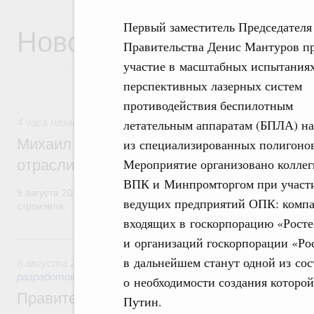
Первый заместитель Председателя
Новости
Правительства Денис Мантуров п
участие в масштабных испытания
перспективных лазерных систем
противодействия беспилотным
летательным аппаратам (БПЛА) н
4 часа назад
,
Регулирование в сфере строительства
Михаил Мишустин поздравил работников
из специализированных полигоно
Мероприятие организовано коллег
отрасли с профессиональным празднико
ВПК и Минпромторгом при участ
9 августа 2026 года отмечается профессиональный праздник –
ведущих предприятий ОПК: компа
строителя.
входящих в госкорпорацию «Росте
Вчера
и организаций госкорпорации «Ро
в дальнейшем станут одной из со
8 августа 2026
,
Государственная политика в сфере научны
разработок
о необходимости создания которо
Правительство расширило перечень пре
Путин.