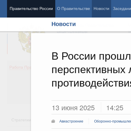
Правительство России
О Правительстве
Новости
Заседан
Новости
Председатель Правительства
М
Вице-премьеры
М
В России прошл
перспективных 
Демография
Занято
Работа Правительства
Здоровье
Технол
Образование
Эконом
противодействи
Культура
Финан
Общество
Социал
Государство
13 июня 2025
14:25
Стратегии
Государственные программы
Национальн
Авиастроение
Оборонно-промышлен