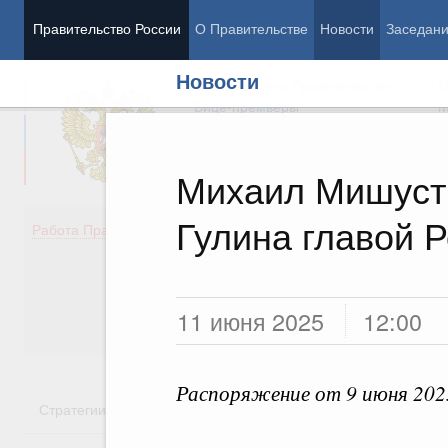
Правительство России
О Правительстве
Новости
Заседан
Новости
Председатель Правительства
М
Вице-премьеры
М
Михаил Мишуст
Гулина главой 
Демография
Занято
Работа Правительства
Здоровье
Технол
Образование
Эконом
Культура
Финан
Общество
Социал
11 июня 2025
12:00
Государство
Распоряжение от 9 июня 202
Стратегии
Государственные программы
Национальн