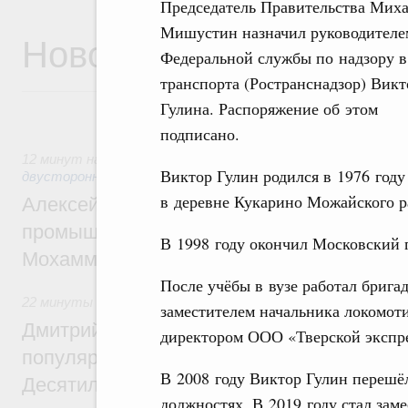
Председатель Правительства Мих
Мишустин назначил руководителе
Новости
Федеральной службы по надзору в
транспорта (Ространснадзор) Викт
Гулина. Распоряжение об этом
подписано.
12 минут назад
,
Экономические отношения с зарубежными 
Виктор Гулин родился в 1976 году
двусторонней основе
в деревне Кукарино Можайского р
Алексей Оверчук провёл рабочую встреч
промышленности, недропользования и т
В 1998 году окончил Московский 
Мохаммадом Атабаком
После учёбы в вузе работал бригад
22 минуты назад
,
Внутренний и въездной туризм
заместителем начальника локомот
Дмитрий Чернышенко: Порядка 110 марш
директором ООО «Тверской экспре
популярного туризма в 35 регионах созд
В 2008 году Виктор Гулин перешёл
Десятилетия науки и технологий
должностях. В 2019 году стал зам