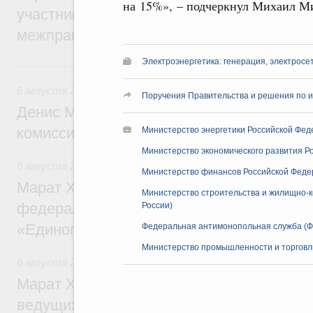
на 15%», – подчеркнул Михаил 
участников заседания Евразийского
межправительственного совета
Электроэнергетика: генерация, электросе
6 августа, четверг
6 августа 2026
,
Общие вопросы промышленной политики
Поручения Правительства и решения по и
Денис Мантуров провёл заседание Прав
комиссии по промышленности
Министерство энергетики Российской Фед
Министерство экономического развития Р
6 августа 2026
,
Регулирование в сфере строительства
Министерство финансов Российской Феде
Марат Хуснуллин: Более 130 социальных
Министерство строительства и жилищно-к
федерального значения построено под к
России)
«Единого заказчика»
Федеральная антимонопольная служба (Ф
Министерство промышленности и торговл
6 августа 2026
,
Национальный проект «Инфраструктура д
Марат Хуснуллин: Порядка 200 дорожных
ведущих к спортивным объектам, обновят