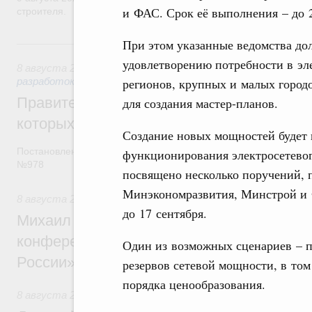
и ФАС. Срок её выполнения – до 
строителя.
При этом указанные ведомства до
8 августа, суббота
удовлетворению потребности в эле
8 августа 2026
,
Государственная политика в сфере научны
регионов, крупных и малых городо
разработок
Правительство расширило перечень пре
для создания мастер-планов.
которых освобождаются от НДФЛ
Создание новых мощностей будет
Постановление от 5 августа 2026 года
функционирования электросетевог
№978
посвящено несколько поручений, 
Минэкономразвития, Минстрой и 
8 августа 2026
,
Отрасль информационных технологий
до 17 сентября.
Михаил Мишустин дал поручения по итог
конференции «Цифровая индустрия пр
Один из возможных сценариев – 
России»
резервов сетевой мощности, в том
порядка ценообразования.
8 августа 2026
,
Спорт высших достижений и массовый сп