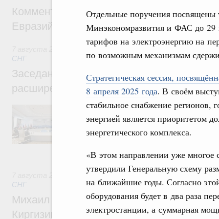
Комментарий Алексея Оверчука по итога
Отдельные поручения посвящены 
Евразийского межправительственного со
Минэкономразвития и ФАС до 29 
тарифов на электроэнергию на пер
7 августа 2026
,
Евразийский экономический союз. Интегр
по возможным механизмам сдержив
СНГ
Заседание Евразийского межправительст
Стратегическая сессия, посвящённ
расширенном составе
8 апреля 2025 года
. В своём выст
стабильное снабжение регионов, г
В повестке заседания актуальные задачи 
энергией является приоритетом до
числе совершенствование кооперации в о
регулирования и администрирования, разв
энергетического комплекса.
обеспечение продовольственной безопасн
железнодорожных перевозок, формирован
рынка.
«В этом направлении уже многое с
утвердили Генеральную схему раз
7 августа 2026
,
Евразийский экономический союз. Интегр
на ближайшие годы. Согласно это
СНГ
оборудования будет в два раза п
Михаил Мишустин принял участие во вст
электростанции, а суммарная мощ
Киргизии Садыра Жапарова с главами де