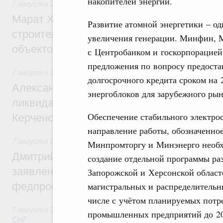
накопителей энергии.
7 августа 2026
,
Экономика городов. Городская среда
Марат Хуснуллин: «Единый заказчик» з
Развитие атомной энергетики – о
строительство и реконструкцию более 3
увеличения генерации. Минфин, 
объектов
с Центробанком и госкорпорацией 
предложения по вопросу предостав
7 августа 2026
,
Чрезвычайные ситуации и ликвидация их 
долгосрочного кредита сроком на 
Александр Козлов провёл заседание пра
энергоблоков для зарубежного рын
ликвидации последствий чрезвычайной с
Обеспечение стабильного электро
Керченском проливе
направление работы, обозначенное
7 августа 2026
,
Среднее профессиональное образование
Минпромторгу и Минэнерго необхо
Дмитрий Чернышенко: Установлен рекорд
создание отдельной программы ра
заявлений от абитуриентов колледжей и
Запорожской и Херсонской областе
магистральных и распределительн
федпроекта «Профессионалитет»
числе с учётом планируемых потр
7 августа 2026
,
Евразийский экономический союз. Интегр
промышленных предприятий до 20
СНГ