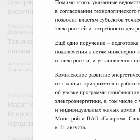
Помимо этого, указанные ведомст
Дмитрий Чернышенко и Михаил Дегтярёв
в согласовании технологического
россиян с Днём физкультурника
позволит властям субъектов точне
8 августа 2026
,
Социальные инновации. Некоммерческие ор
электросетей и потребности для р
Добровольчество и волонтёрство. Благотворительност
Татьяна Голикова поздравила волонтёров
Ещё одно поручение – подготовка
летием
подключения к сетям инженерно-те
и электросети, и установлению п
Заместитель Председателя Правительства Татьяна Голикова п
Всероссийского общественного движения «Волонтёры-медики»
Комплексное развитие энергетиче
из главных приоритетов в работе
7 августа, пятница
об увязке программы газификации
7 августа 2026
,
Экономика городов. Городская среда
электроэнергетики, в том числе с
Марат Хуснуллин провёл заседание ком
и индивидуальных жилых домов. Р
Всероссийского конкурса лучших проект
Минстрой и ПАО «Газпром». Свои
городской среды
к 11 августа.
7 августа 2026
,
Отрасль информационных технологий