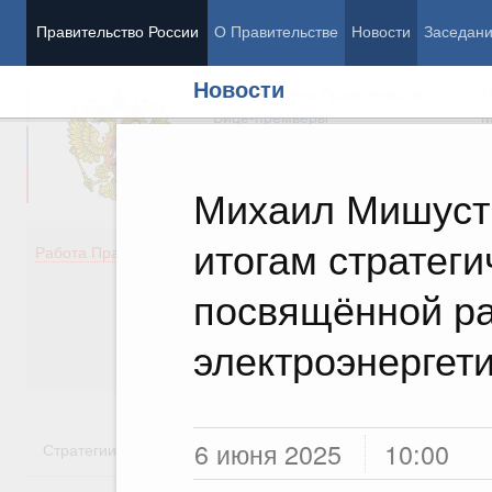
Правительство России
О Правительстве
Новости
Заседан
Новости
Председатель Правительства
М
Вице-премьеры
М
Михаил Мишусти
итогам стратеги
Демография
Занято
Работа Правительства
Здоровье
Технол
Образование
Эконом
посвящённой р
Культура
Финан
Общество
Социал
электроэнергет
Государство
6 июня 2025
10:00
Стратегии
Государственные программы
Национальн