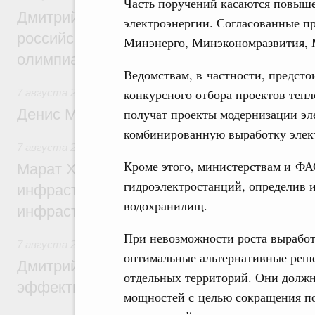
Часть поручений касаются повыш
Дмитрий Чернышенко и Сергей Кравцов 
электроэнергии. Согласованные пр
российскую сборную с победой на Межд
Минэнерго, Минэкономразвития,
олимпиаде по искусственному интеллект
Ведомствам, в частности, предсто
конкурсного отбора проектов тепл
7 августа 2026
,
Общие вопросы промышленной политики
получат проекты модернизации эл
Денис Мантуров посетил Ярославскую о
комбинированную выработку элект
7 августа 2026
,
Бюджеты субъектов Федерации. Межбюд
Кроме этого, министерствам и ФА
Марат Хуснуллин: 15 объектов спортивн
гидроэлектростанций, определив 
инфраструктуры построили и обновили б
водохранилищ.
инфраструктурным кредитам
При невозможности роста выработ
7 августа 2026
,
Развитие сельских территорий
оптимальные альтернативные реше
Дмитрий Патрушев: Синхронизация госп
отдельных территорий. Они долж
эффективность поддержки сельских тер
мощностей с целью сокращения по