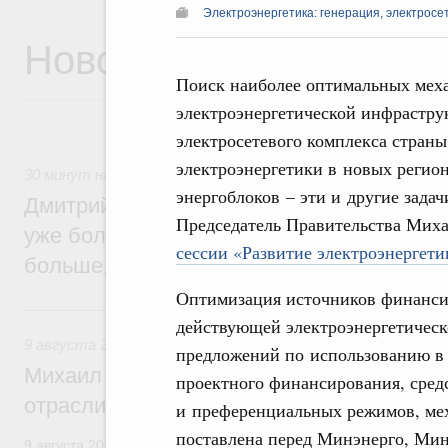
Электроэнергетика: генерация, электросе
Новости
Поиск наиболее оптимальных мех
электроэнергетической инфрастр
электросетевого комплекса страны
электроэнергетики в новых регион
30 минут назад
,
Среднее профессиональное образование
энергоблоков – эти и другие зада
Дмитрий Чернышенко: В колледжи и тех
Председатель Правительства Мих
уже более 3,2 млн заявлений – примерно
сессии «Развитие электроэнергети
больше, чем за аналогичный период про
Оптимизация источников финансир
Вчера
действующей электроэнергетическ
9 августа 2026
,
Регулирование в сфере строительства
предложений по использованию в
Михаил Мишустин поздравил работников
проектного финансирования, средс
отрасли с профессиональным празднико
и преференциальных режимов, ме
поставлена перед Минэнерго, Ми
9 августа 2026 года отмечается профессиональный праздник –