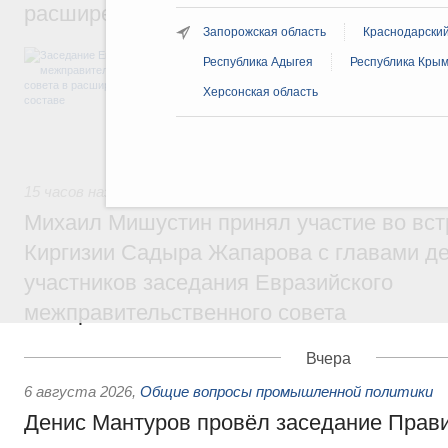
расширенном составе
Запорожская область
Краснодарский
В повестке заседания актуальные задачи 
Республика Адыгея
Республика Кры
числе совершенствование кооперации в о
регулирования и администрирования, разв
Херсонская область
обеспечение продовольственной безопасн
железнодорожных перевозок, формирован
рынка.
15 часов назад
,
Евразийский экономический союз. Интегра
Михаил Мишустин принял участие во вст
Киргизии Садыра Жапарова с главами де
участников заседания Евразийского
межправительственного совета
Вчера
6 августа 2026
,
Общие вопросы промышленной политики
Денис Мантуров провёл заседание Прав