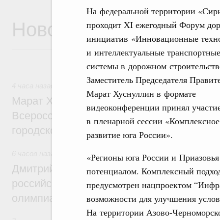
На федеральной территории «Сир
Новости
проходит XI ежегодный Форум до
инициатив «Инновационные техн
и интеллектуальные транспортны
системы в дорожном строительств
Заместитель Председателя Правит
4 часа назад
,
Экономика городов. Городская среда
Марат Хуснуллин в формате
Марат Хуснуллин провёл заседание ком
видеоконференции принял участи
Всероссийского конкурса лучших проект
в пленарной сессии «Комплексное
городской среды
развитие юга России».
6 часов назад
,
Отрасль информационных технологий
«Регионы юга России и Приазовь
Дмитрий Чернышенко и Сергей Кравцов 
потенциалом. Комплексный подход
российскую сборную с победой на Межд
предусмотрен нацпроектом “Инфра
олимпиаде по искусственному интеллект
возможности для улучшения услов
На территории Азово-Черноморско