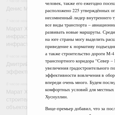
7 часов назад
,
Общие вопросы промышленной политики
человек, также его ежегодно посе
Денис Мантуров посетил Ярославскую о
расположено 225 утверждённых о
несомненный лидер внутреннего ту
7 часов назад
,
Бюджеты субъектов Федерации. Межбюдже
все виды транспорта – авиацион
Марат Хуснуллин: 15 объектов спортивн
развивать новые маршруты. Среди
инфраструктуры построили и обновили б
на юге страны могу выделить рас
инфраструктурным кредитам
приведение к нормативу подъездн
а также строительство дороги М-
8 часов назад
,
Развитие сельских территорий
транспортного коридора “Север –
Дмитрий Патрушев: Синхронизация госп
увеличения градостроительного п
эффективность поддержки сельских тер
эффективности вовлечения в обор
впереди очень много. Будем после
8 часов назад
,
Экономика городов. Городская среда
комфортных условий для местных 
Марат Хуснуллин: «Единый заказчик» з
Хуснуллин.
строительство и реконструкцию более 3
объектов
Вице-премьер добавил, что за пос