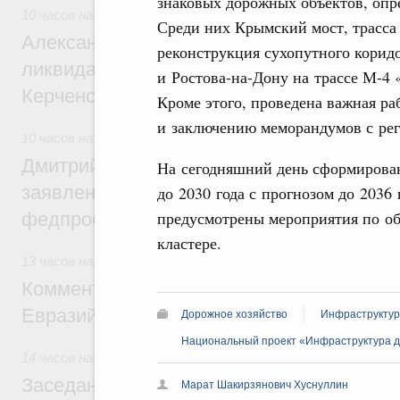
знаковых дорожных объектов, опр
10 часов назад
,
Чрезвычайные ситуации и ликвидация их п
Среди них Крымский мост, трасса
Александр Козлов провёл заседание пра
реконструкция сухопутного корид
ликвидации последствий чрезвычайной с
и Ростова-на-Дону на трассе М-4 
Керченском проливе
Кроме этого, проведена важная р
и заключению меморандумов с ре
10 часов назад
,
Среднее профессиональное образование
Дмитрий Чернышенко: Установлен рекорд
На сегодняшний день сформирован
заявлений от абитуриентов колледжей и
до 2030 года с прогнозом до 2036 
предусмотрены мероприятия по об
федпроекта «Профессионалитет»
кластере.
13 часов назад
,
Евразийский экономический союз. Интегра
Комментарий Алексея Оверчука по итога
Евразийского межправительственного со
Дорожное хозяйство
Инфраструктур
Национальный проект «Инфраструктура д
14 часов назад
,
Евразийский экономический союз. Интегра
Заседание Евразийского межправительст
Марат Шакирзянович Хуснуллин