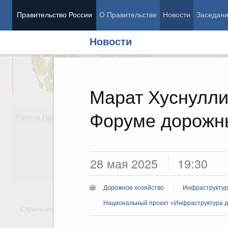
Правительство России
О Правительстве
Новости
Заседан
Новости
Председатель Правительства
М
Вице-премьеры
М
Марат Хуснулли
Форуме дорожн
Демография
Занято
Работа Правительства
Здоровье
Технол
Образование
Эконом
Культура
Финан
Общество
Социал
28 мая 2025
19:30
Государство
Дорожное хозяйство
Инфраструктур
Национальный проект «Инфраструктура д
Стратегии
Государственные программы
Национальн