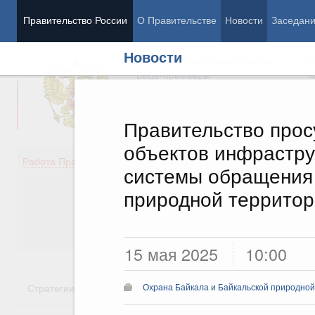
Правительство России
О Правительстве
Новости
Заседан
Новости
Председатель Правительства
М
Вице-премьеры
М
Правительство прос
объектов инфрастру
Демография
Занято
Работа Правительства
системы обращения 
Здоровье
Технол
Образование
Эконом
природной террито
Культура
Финан
Общество
Социал
Государство
15 мая 2025
10:00
Стратегии
Государственные программы
Национальн
Охрана Байкала и Байкальской природно