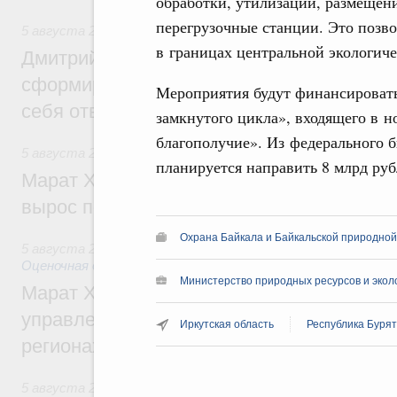
обработки, утилизации, размещени
перегрузочные станции. Это позв
5 августа 2026
,
Молодёжная политика
в границах центральной экологич
Дмитрий Чернышенко: Всемирный фести
сформировал целое сообщество людей, 
Мероприятия будут финансировать
себя ответственность за будущее
замкнутого цикла», входящего в 
благополучие». Из федерального 
5 августа 2026
,
Национальный проект «Инфраструктура д
планируется направить 8 млрд руб
Марат Хуснуллин: Ввод нежилых зданий 
вырос почти на треть
Охрана Байкала и Байкальской природно
5 августа 2026
,
Земельные отношения. Кадастровая сист
Оценочная деятельность
Министерство природных ресурсов и экол
Марат Хуснуллин: По решению правкоми
управление «ДОМ.РФ» перейдёт более 16
Иркутская область
Республика Буря
регионах
5 августа 2026
,
Внутренний и въездной туризм