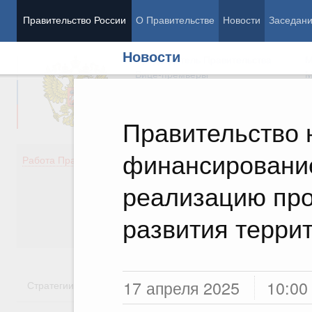
Правительство России
О Правительстве
Новости
Заседан
Новости
Председатель Правительства
М
Вице-премьеры
М
Правительство 
финансирование
Демография
Занято
Работа Правительства
Здоровье
Технол
Образование
Эконом
реализацию про
Культура
Финан
Общество
Социал
развития терри
Государство
17 апреля 2025
10:00
Стратегии
Государственные программы
Национальн