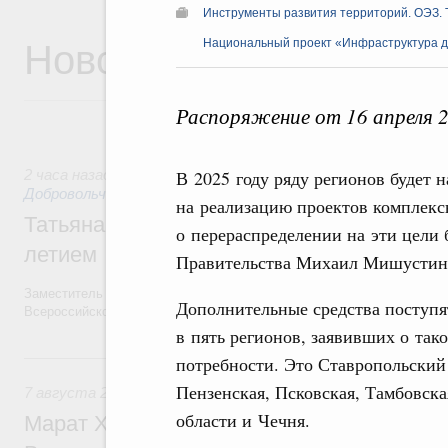
Инструменты развития территорий. ОЭЗ. 
Новости
Национальный проект «Инфраструктура д
Распоряжение от 16 апреля 
2 часа назад
,
Социальные инновации. Некоммерческие орган
В 2025 году ряду регионов будет
Добровольчество и волонтёрство. Благотворительност
на реализацию проектов комплекс
Татьяна Голикова поздравила волонтёров
о перераспределении на эти цели 
летием
Правительства Михаил Мишустин
Заместитель Председателя Правительства Татьяна Голикова поздра
Дополнительные средства поступя
Всероссийского общественного движения «Волонтёры-медики» с 10
в пять регионов, заявивших о так
Вчера
потребности. Это Ставропольский
Пензенская, Псковская, Тамбовска
7 августа 2026
,
Экономика городов. Городская среда
области и Чечня.
Марат Хуснуллин провёл заседание ком