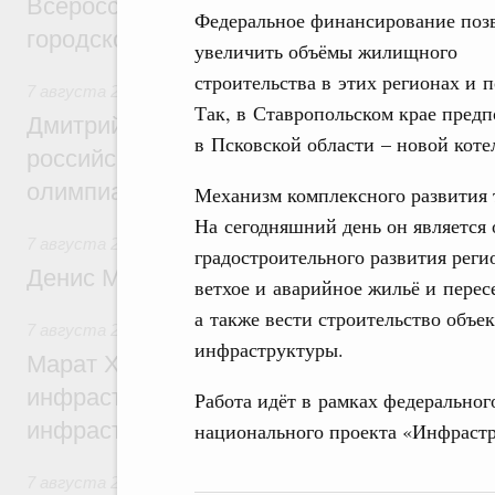
Всероссийского конкурса лучших проект
Федеральное финансирование поз
городской среды
увеличить объёмы жилищного
строительства в этих регионах и 
7 августа 2026
,
Отрасль информационных технологий
Так, в Ставропольском крае предп
Дмитрий Чернышенко и Сергей Кравцов 
в Псковской области – новой коте
российскую сборную с победой на Межд
олимпиаде по искусственному интеллект
Механизм комплексного развития 
На сегодняшний день он является
7 августа 2026
,
Общие вопросы промышленной политики
градостроительного развития рег
Денис Мантуров посетил Ярославскую о
ветхое и аварийное жильё и перес
а также вести строительство объ
7 августа 2026
,
Бюджеты субъектов Федерации. Межбюд
инфраструктуры.
Марат Хуснуллин: 15 объектов спортивн
инфраструктуры построили и обновили б
Работа идёт в рамках федеральног
инфраструктурным кредитам
национального проекта «Инфрастр
7 августа 2026
,
Развитие сельских территорий