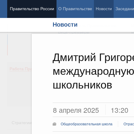
Правительство России
О Правительстве
Новости
Заседан
Новости
Председатель Правительства
М
Вице-премьеры
М
Дмитрий Григор
международную
Демография
Занято
Работа Правительства
Здоровье
Технол
Образование
Эконом
школьников
Культура
Финан
Общество
Социал
Государство
8 апреля 2025
13:20
Стратегии
Государственные программы
Национальн
Общеобразовательная школа
Отрас