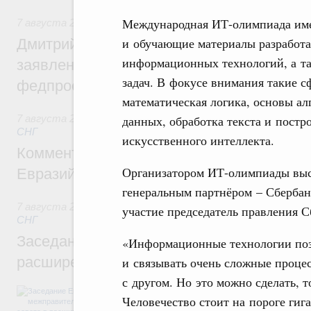
Международная ИТ-олимпиада име
7 августа 2026
,
Среднее профессиональное образование
и обучающие материалы разработа
Дмитрий Чернышенко: Установлен рекорд
информационных технологий, а т
заявлений от абитуриентов колледжей и
задач. В фокусе внимания такие 
федпроекта «Профессионалитет»
математическая логика, основы а
данных, обработка текста и постр
7 августа 2026
,
Евразийский экономический союз. Интегр
СНГ
искусственного интеллекта.
Комментарий Алексея Оверчука по итога
Организатором ИТ-олимпиады выс
Евразийского межправительственного со
генеральным партнёром – Сбербан
7 августа 2026
,
Евразийский экономический союз. Интегр
участие председатель правления С
СНГ
Заседание Евразийского межправительст
«Информационные технологии поз
расширенном составе
и связывать очень сложные процес
с другом. Но это можно сделать, 
В повестке заседания актуальные задачи 
Человечество стоит на пороге гиг
числе совершенствование кооперации в о