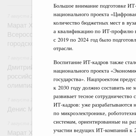
Большое внимание подготовке ИТ-
Вчера
национального проекта «Цифровая
7 августа 2026
,
Экономика городов. Городская среда
количество бюджетных мест в вуза
Марат Хуснуллин провёл заседание ком
а квалификацию по ИТ-профилю по
Всероссийского конкурса лучших проект
с 2019 по 2024 год было подготов
городской среды
отрасли.
7 августа 2026
,
Отрасль информационных технологий
Воспитание ИТ-кадров также стал
Дмитрий Чернышенко и Сергей Кравцов 
национального проекта «Экономи
российскую сборную с победой на Межд
государства». Нацпроектом предус
олимпиаде по искусственному интеллект
к 2030 году должно составить не 
развивает тесное сотрудничество
7 августа 2026
,
Общие вопросы промышленной политики
ИТ-кадров: уже разрабатываются 
Денис Мантуров посетил Ярославскую о
по микроэлектронике, робототехн
системам, ориентированные на ра
7 августа 2026
,
Бюджеты субъектов Федерации. Межбюд
участии ведущих ИТ-компаний к 2
Марат Хуснуллин: 15 объектов спортивн