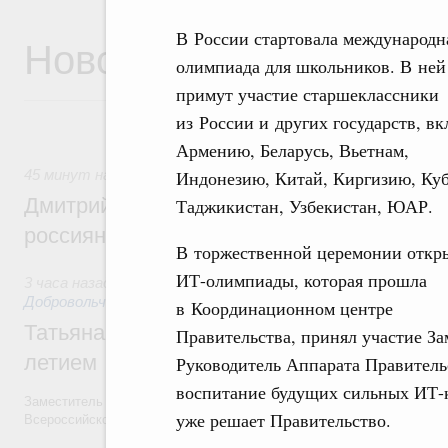
В России стартовала международн
Новости
олимпиада для школьников. В ней
примут участие старшеклассники
из России и других государств, в
Армению, Беларусь, Вьетнам,
Индонезию, Китай, Киргизию, Куб
45 минут назад
,
Спорт высших достижений и массовый с
Дмитрий Чернышенко и Михаил Дегтярёв
Таджикистан, Узбекистан, ЮАР.
россиян с Днём физкультурника
В торжественной церемонии откр
ИТ-олимпиады, которая прошла
3 часа назад
,
Социальные инновации. Некоммерческие орган
Добровольчество и волонтёрство. Благотворительност
в Координационном центре
Татьяна Голикова поздравила волонтёров
Правительства, принял участие За
летием
Руководитель Аппарата Правитель
воспитание будущих сильных ИТ-к
Заместитель Председателя Правительства Татьяна Голикова поздра
уже решает Правительство.
Всероссийского общественного движения «Волонтёры-медики» с 10