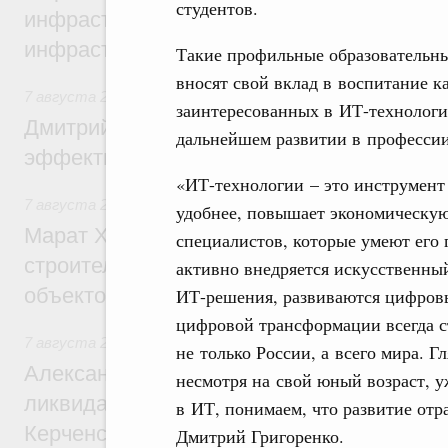
студентов.
инфраструктуры построили и обновили б
инфраструктурным кредитам
Такие профильные образовательны
вносят свой вклад в воспитание к
7 августа 2026
,
Развитие сельских территорий
заинтересованных в ИТ-технологи
Дмитрий Патрушев: Синхронизация госп
дальнейшем развитии в професси
эффективность поддержки сельских тер
«ИТ-технологии – это инструмент
7 августа 2026
,
Экономика городов. Городская среда
удобнее, повышает экономическую 
Марат Хуснуллин: «Единый заказчик» з
специалистов, которые умеют его 
строительство и реконструкцию более 3
активно внедряется искусственны
объектов
ИТ-решения, развиваются цифровы
цифровой трансформации всегда с
7 августа 2026
,
Чрезвычайные ситуации и ликвидация их 
не только России, а всего мира. Г
Александр Козлов провёл заседание пра
несмотря на свой юный возраст, 
ликвидации последствий чрезвычайной с
в ИТ, понимаем, что развитие отр
Керченском проливе
Дмитрий Григоренко.