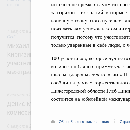
регулирования и администрирования, разв
интересное время в самом интерес
обеспечение продовольственной безопасн
за горизонт тех знаний, которые 
железнодорожных перевозок, формирован
рынка.
конечную точку этого путешествия
пожелать вам успехов в этом инте
7 августа 2026
,
Евразийский экономический союз. Интегр
получится, потому что участвова
СНГ
только уверенные в себе люди, с ч
Михаил Мишустин принял участие во вст
Киргизии Садыра Жапарова с главами де
100 участников, которые лучше вс
участников заседания Евразийского
количество баллов, примут участи
межправительственного совета
школы цифровых технологий «Шко
сообщил в рамках торжественного
6 августа, четверг
Нижегородской области Глеб Ники
6 августа 2026
,
Общие вопросы промышленной политики
состоится на юбилейной междун
Денис Мантуров провёл заседание Прав
комиссии по промышленности
Общеобразовательная школа
Отрас
6 августа 2026
,
Регулирование в сфере строительства