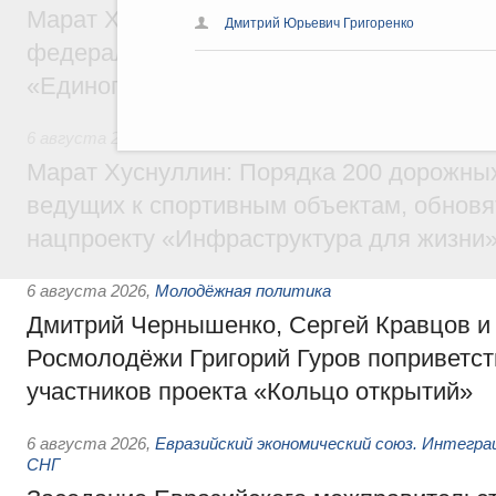
Марат Хуснуллин: Более 130 социальных
Дмитрий Юрьевич Григоренко
федерального значения построено под к
«Единого заказчика»
6 августа 2026
,
Национальный проект «Инфраструктура д
Марат Хуснуллин: Порядка 200 дорожных
ведущих к спортивным объектам, обновят
нацпроекту «Инфраструктура для жизни
6 августа 2026
,
Молодёжная политика
Дмитрий Чернышенко, Сергей Кравцов и
Росмолодёжи Григорий Гуров поприветс
участников проекта «Кольцо открытий»
6 августа 2026
,
Евразийский экономический союз. Интегр
СНГ