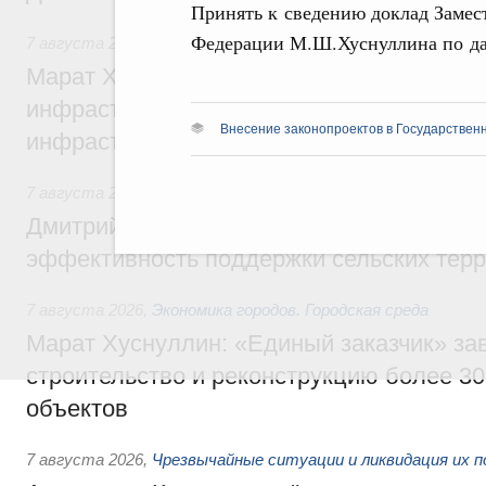
Принять к сведению доклад Замес
Федерации М.Ш.Хуснуллина по да
7 августа 2026
,
Бюджеты субъектов Федерации. Межбюд
Марат Хуснуллин: 15 объектов спортивн
инфраструктуры построили и обновили б
Внесение законопроектов в Государствен
инфраструктурным кредитам
7 августа 2026
,
Развитие сельских территорий
Дмитрий Патрушев: Синхронизация госп
эффективность поддержки сельских тер
7 августа 2026
,
Экономика городов. Городская среда
Марат Хуснуллин: «Единый заказчик» з
строительство и реконструкцию более 3
объектов
7 августа 2026
,
Чрезвычайные ситуации и ликвидация их 