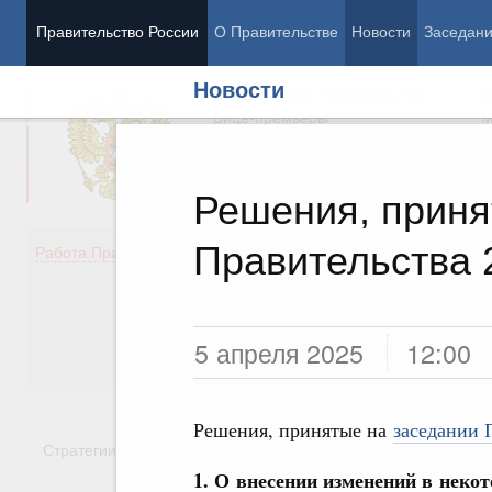
Правительство России
О Правительстве
Новости
Заседан
Новости
Председатель Правительства
М
Вице-премьеры
М
Решения, приня
Правительства 
Демография
Занято
Работа Правительства
Здоровье
Технол
Образование
Эконом
Культура
Финан
Общество
Социал
5 апреля 2025
12:00
Государство
Решения, принятые на
заседании 
Стратегии
Государственные программы
Национальн
1. О внесении изменений в неко