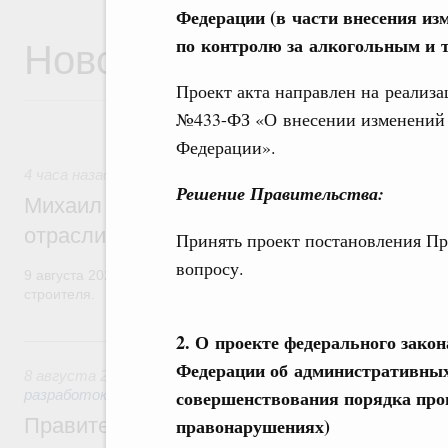
Федерации (в части внесения из
Новости
по контролю за алкогольным и
Проект акта направлен на реализа
№433-ФЗ «О внесении изменений 
Федерации».
4 часа назад
,
Регулирование в сфере строительства
Решение Правительства:
Михаил Мишустин поздравил работников
отрасли с профессиональным празднико
Принять проект постановления Пр
вопросу.
9 августа 2026 года отмечается профессиональный праздник –
строителя.
2. О проекте федерального зако
Вчера
Федерации об административных
8 августа 2026
,
Государственная политика в сфере научны
совершенствования порядка про
разработок
правонарушениях)
Правительство расширило перечень пре