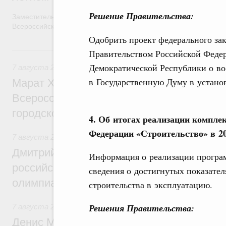
Решение Правительства:
Заместитель Председателя Правительства Татьяна Голикова п
Всероссийского общественного движения «Волонтёры-медики»
Одобрить проект федерального з
7 августа, пятница
Правительством Российской Феде
Демократической Республики о во
7 августа 2026
,
Экономика городов. Городская среда
в Государственную Думу в устано
Марат Хуснуллин провёл заседание ком
Всероссийского конкурса лучших проект
городской среды
4. Об итогах реализации компле
Федерации «Строительство» в 20
7 августа 2026
,
Отрасль информационных технологий
Дмитрий Чернышенко и Сергей Кравцов 
Информация о реализации програм
российскую сборную с победой на Межд
сведения о достигнутых показател
олимпиаде по искусственному интеллект
строительства в эксплуатацию.
Решения Правительства:
7 августа 2026
,
Общие вопросы промышленной политики
Денис Мантуров посетил Ярославскую о