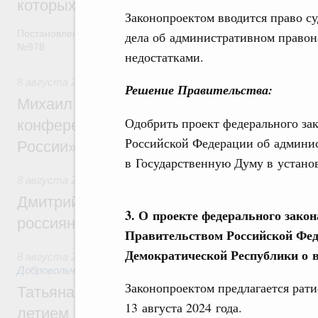
которых освобождаются от НДФЛ
Законопроектом вводится право су
Постановление от 5 августа 2026 года
дела об административном правон
№978
недостатками.
8 августа 2026
,
Отрасль информационных технологий
Решение Правительства:
Михаил Мишустин дал поручения по итог
Одобрить проект федерального за
конференции «Цифровая индустрия пр
Российской Федерации об админи
России»
в Государственную Думу в устано
8 августа 2026
,
Спорт высших достижений и массовый сп
Дмитрий Чернышенко и Михаил Дегтярёв
3. О проекте федерального зак
россиян с Днём физкультурника
Правительством Российской Фед
Демократической Республики о 
8 августа 2026
,
Социальные инновации. Некоммерческие ор
Добровольчество и волонтёрство. Благотворительност
Законопроектом предлагается рат
Татьяна Голикова поздравила волонтёров
13 августа 2024 года.
летием