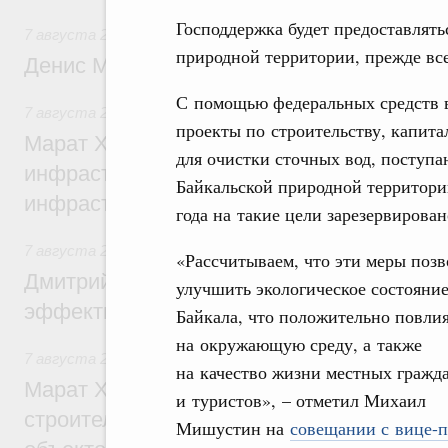
Господдержка будет предоставлят
7 августа 2026
,
Общие вопросы промышленной политики
природной территории, прежде все
Денис Мантуров посетил Ярославскую о
С помощью федеральных средств в
7 августа 2026
,
Бюджеты субъектов Федерации. Межбюд
проекты по строительству, капит
Марат Хуснуллин: 15 объектов спортивн
для очистки сточных вод, поступа
инфраструктуры построили и обновили б
Байкальской природной территор
инфраструктурным кредитам
года на такие цели зарезервирова
7 августа 2026
,
Развитие сельских территорий
«Рассчитываем, что эти меры позв
Дмитрий Патрушев: Синхронизация госп
улучшить экологическое состояни
эффективность поддержки сельских тер
Байкала, что положительно повли
на окружающую среду, а также
7 августа 2026
,
Экономика городов. Городская среда
на качество жизни местных гражд
Марат Хуснуллин: «Единый заказчик» з
и туристов», – отметил Михаил
строительство и реконструкцию более 3
Мишустин на
совещании с вице-п