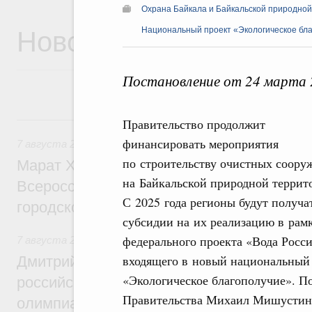
Охрана Байкала и Байкальской природно
Новости
Национальный проект «Экологическое бл
Постановление от 24 марта 
7 августа, пятница
Правительство продолжит
финансировать мероприятия
7 августа 2026
,
Экономика городов. Городская среда
по строительству очистных соору
Марат Хуснуллин провёл заседание ком
на Байкальской природной террит
Всероссийского конкурса лучших проект
С 2025 года регионы будут получа
городской среды
субсидии на их реализацию в рам
федерального проекта «Вода Росси
7 августа 2026
,
Отрасль информационных технологий
входящего в новый национальный
Дмитрий Чернышенко и Сергей Кравцов 
«Экологическое благополучие». П
российскую сборную с победой на Межд
Правительства Михаил Мишустин
олимпиаде по искусственному интеллект