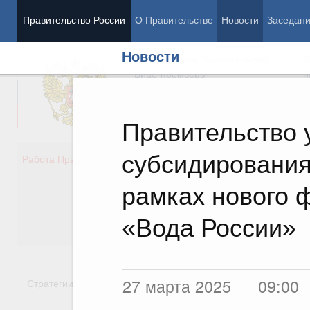
Правительство России
О Правительстве
Новости
Заседан
Новости
Председатель Правительства
М
Вице-премьеры
М
Правительство 
субсидирования
Демография
Занято
Работа Правительства
Здоровье
Технол
Образование
Эконом
рамках нового 
Культура
Финан
Общество
Социал
«Вода России»
Государство
27 марта 2025
09:00
Стратегии
Государственные программы
Национальн