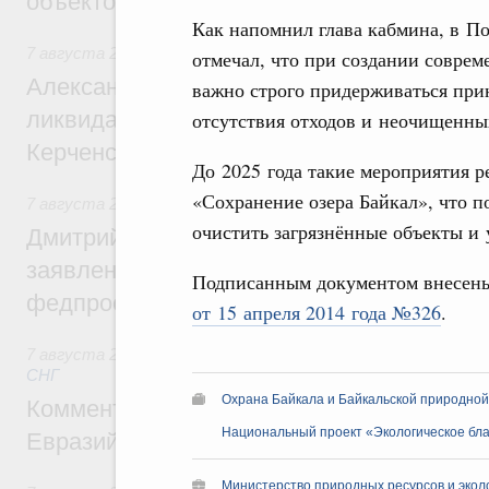
объектов
Как напомнил глава кабмина, в 
7 августа 2026
,
Чрезвычайные ситуации и ликвидация их 
отмечал, что при создании совре
Александр Козлов провёл заседание пра
важно строго придерживаться прин
ликвидации последствий чрезвычайной с
отсутствия отходов и неочищенных
Керченском проливе
До 2025 года такие мероприятия р
«Сохранение озера Байкал», что п
7 августа 2026
,
Среднее профессиональное образование
очистить загрязнённые объекты и 
Дмитрий Чернышенко: Установлен рекорд
заявлений от абитуриентов колледжей и
Подписанным документом внесен
федпроекта «Профессионалитет»
от 15 апреля 2014 года №326
.
7 августа 2026
,
Евразийский экономический союз. Интегр
СНГ
Охрана Байкала и Байкальской природно
Комментарий Алексея Оверчука по итога
Национальный проект «Экологическое бл
Евразийского межправительственного со
Министерство природных ресурсов и экол