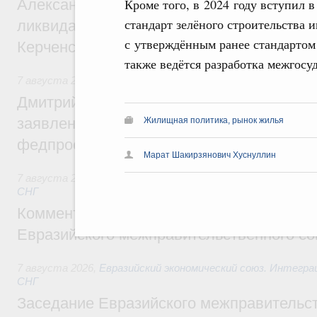
Кроме того, в 2024 году вступил
Александр Козлов провёл заседание пра
стандарт зелёного строительства 
ликвидации последствий чрезвычайной с
с утверждённым ранее стандартом
Керченском проливе
также ведётся разработка межгосу
7 августа 2026
,
Среднее профессиональное образование
Дмитрий Чернышенко: Установлен рекорд
заявлений от абитуриентов колледжей и
Жилищная политика, рынок жилья
федпроекта «Профессионалитет»
Марат Шакирзянович Хуснуллин
7 августа 2026
,
Евразийский экономический союз. Интегр
СНГ
Комментарий Алексея Оверчука по итога
Евразийского межправительственного со
7 августа 2026
,
Евразийский экономический союз. Интегр
СНГ
Заседание Евразийского межправительст