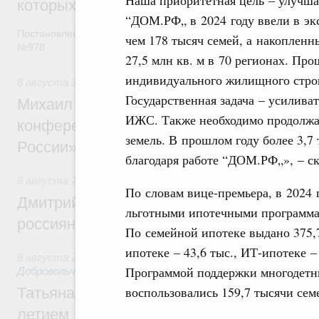
которых освобождаются от НДФЛ
“ДОМ.РФ„ в 2024 году ввели в экс
Постановление от 5 августа 2026 года
чем 178 тысяч семей, а накопленн
№978
27,5 млн кв. м в 70 регионах. Пр
индивидуального жилищного строи
8 августа 2026
,
Отрасль информационных технологий
Государственная задача – усилива
Михаил Мишустин дал поручения по итог
ИЖС. Также необходимо продолжа
конференции «Цифровая индустрия пр
земель. В прошлом году более 3,7 
России»
благодаря работе “ДОМ.РФ„», – с
8 августа 2026
,
Спорт высших достижений и массовый сп
По словам вице-премьера, в 2024 
Дмитрий Чернышенко и Михаил Дегтярёв
льготными ипотечными программа
россиян с Днём физкультурника
По семейной ипотеке выдано 375,7
ипотеке – 43,6 тыс., ИТ-ипотеке – 
8 августа 2026
,
Социальные инновации. Некоммерческие ор
Программой поддержки многодетн
Добровольчество и волонтёрство. Благотворительност
воспользовались 159,7 тысячи сем
Татьяна Голикова поздравила волонтёров
летием