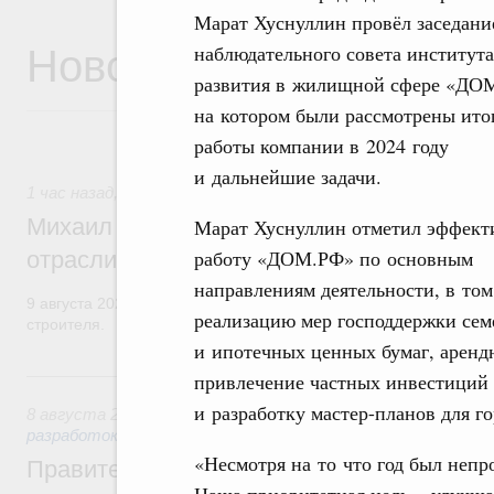
Марат Хуснуллин провёл заседани
Новости
наблюдательного совета института
развития в жилищной сфере «ДО
на котором были рассмотрены ито
работы компании в 2024 году
и дальнейшие задачи.
1 час назад
,
Регулирование в сфере строительства
Михаил Мишустин поздравил работников
Марат Хуснуллин отметил эффек
работу «ДОМ.РФ» по основным
отрасли с профессиональным празднико
направлениям деятельности, в том
9 августа 2026 года отмечается профессиональный праздник –
реализацию мер господдержки сем
строителя.
и ипотечных ценных бумаг, аренд
Вчера
привлечение частных инвестиций 
и разработку мастер-планов для г
8 августа 2026
,
Государственная политика в сфере научны
разработок
«Несмотря на то что год был непр
Правительство расширило перечень пре
Наша приоритетная цель – улучш