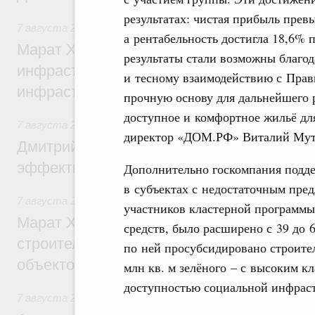
результатах: чистая прибыль прев
7 августа 2026
,
Бюджеты субъектов Федерации. Межбюд
а рентабельность достигла 18,6% 
Марат Хуснуллин: 15 объектов спортивн
результаты стали возможны благод
инфраструктуры построили и обновили б
и тесному взаимодействию с Прав
инфраструктурным кредитам
прочную основу для дальнейшего 
доступное и комфортное жильё дл
7 августа 2026
,
Развитие сельских территорий
директор «ДОМ.РФ» Виталий Мут
Дмитрий Патрушев: Синхронизация госп
эффективность поддержки сельских тер
Дополнительно госкомпания подде
в субъектах с недостаточным пре
7 августа 2026
,
Экономика городов. Городская среда
участников кластерной программы
Марат Хуснуллин: «Единый заказчик» з
средств, было расширено с 39 до 
строительство и реконструкцию более 3
по ней просубсидировано строител
объектов
млн кв. м зелёного – с высоким к
доступностью социальной инфраст
7 августа 2026
,
Чрезвычайные ситуации и ликвидация их 