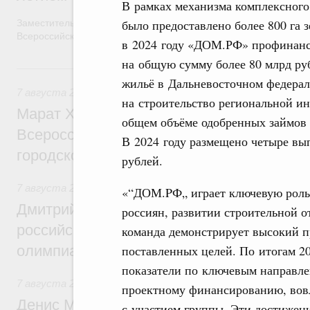
В рамках механизма комплексного
было предоставлено более 800 га 
Заместитель Председателя Правительства Татьяна Голикова п
Всероссийского общественного движения «Волонтёры-медики»
в 2024 году «ДОМ.РФ» профинанси
на общую сумму более 80 млрд ру
7 августа, пятница
жильё в Дальневосточном федерал
7 августа 2026
,
Экономика городов. Городская среда
на строительство региональной ин
Марат Хуснуллин провёл заседание ком
общем объёме одобренных займов б
Всероссийского конкурса лучших проект
В 2024 году размещено четыре вы
городской среды
рублей.
7 августа 2026
,
Отрасль информационных технологий
«“ДОМ.PФ„ играет ключевую роль
Дмитрий Чернышенко и Сергей Кравцов 
россиян, развитии строительной 
российскую сборную с победой на Межд
команда демонстрирует высокий п
поставленных целей. По итогам 2
олимпиаде по искусственному интеллект
показатели по ключевым направле
7 августа 2026
,
Общие вопросы промышленной политики
проектному финансированию, вовл
Денис Мантуров посетил Ярославскую о
с участием группы. Эти достижен