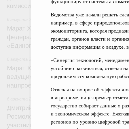
функционируют системы автоматиз
комиссии по промышленности
Ведомства уже начали решать сле
6 августа 2026
,
Регулирование в сфере строительства
например, в сфере природопользов
Марат Хуснуллин: Более 130 социальных
экомониторинга, которая предназ
федерального значения построено под к
граждан, органов власти и органи
«Единого заказчика»
доступна информация о воздухе, в
«Синергия технологий, менеджмен
6 августа 2026
,
Национальный проект «Инфраструктура д
устойчиво развиваться, отвечая 
Марат Хуснуллин: Порядка 200 дорожных
продолжим эту комплексную рабо
ведущих к спортивным объектам, обновят
нацпроекту «Инфраструктура для жизни
Отвечая на вопрос об эффективно
в агропроме, вице-премьер отмет
6 августа 2026
,
Молодёжная политика
государство собирает данные о р
Дмитрий Чернышенко, Сергей Кравцов и
и экономическом эффекте. Ежегод
Росмолодёжи Григорий Гуров поприветс
регионов по уровню цифровой тра
участников проекта «Кольцо открытий»