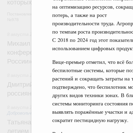
которых освобождаются от НДФЛ
на оптимизацию ресурсов, сокращ
потерь, а также на рост
Постановление от 5 августа 2026 года
№978
производительности труда. Агроп
по темпам роста производительнос
8 августа 2026
,
Отрасль информационных технологий
С 2018 по 2024 год этот показате
Михаил Мишустин дал поручения по итог
использованием цифровых продукт
конференции «Цифровая индустрия пр
России»
Вице-премьер отметил, что всё б
беспилотные системы, которые по
8 августа 2026
,
Спорт высших достижений и массовый сп
растений и сокращать затраты на 
Дмитрий Чернышенко и Михаил Дегтярёв
подтверждено, что беспилотник м
россиян с Днём физкультурника
других видов техники зонах. В бл
системы мониторинга состояния п
8 августа 2026
,
Социальные инновации. Некоммерческие ор
выявлять поражённые участки и а
Добровольчество и волонтёрство. Благотворительност
сократит пестицидную нагрузку.
Татьяна Голикова поздравила волонтёров
летием