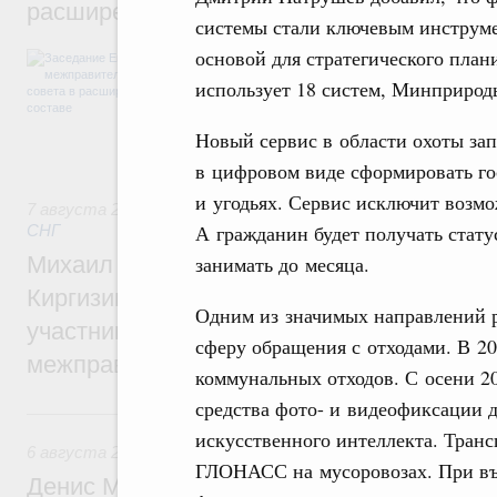
расширенном составе
системы стали ключевым инструме
основой для стратегического план
В повестке заседания актуальные задачи 
числе совершенствование кооперации в о
использует 18 систем, Минприроды
регулирования и администрирования, разв
обеспечение продовольственной безопасн
Новый сервис в области охоты зап
железнодорожных перевозок, формирован
рынка.
в цифровом виде сформировать гос
и угодьях. Сервис исключит возмо
7 августа 2026
,
Евразийский экономический союз. Интегр
А гражданин будет получать статус
СНГ
занимать до месяца.
Михаил Мишустин принял участие во вст
Киргизии Садыра Жапарова с главами де
Одним из значимых направлений р
участников заседания Евразийского
сферу обращения с отходами. В 20
межправительственного совета
коммунальных отходов. С осени 2
средства фото- и видеофиксации 
6 августа, четверг
искусственного интеллекта. Транс
6 августа 2026
,
Общие вопросы промышленной политики
ГЛОНАСС на мусоровозах. При въе
Денис Мантуров провёл заседание Прав