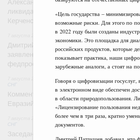
Александр Козлов провёл заседание пра
ликвидации последствий чрезвычайной с
«Цель государства – минимизирова
Керченском проливе
возможные риски. Для этого по п
в 2022 году были созданы индуст
7 августа 2026
,
Среднее профессиональное образование
экономики. Это площадка для диал
Дмитрий Чернышенко: Установлен рекорд
российских продуктов, которые де
заявлений от абитуриентов колледжей и
показывает практика, наши цифро
федпроекта «Профессионалитет»
зарубежные аналоги, а стоят на п
7 августа 2026
,
Евразийский экономический союз. Интегр
Говоря о цифровизации госуслуг, 
СНГ
в электронном виде обеспечен дос
Комментарий Алексея Оверчука по итога
в области природопользования. Л
Евразийского межправительственного со
«Лицензирование пользования нед
более чем в три раза, кратно уме
7 августа 2026
,
Евразийский экономический союз. Интегр
документов.
СНГ
Заседание Евразийского межправительст
Дмитрий Патрушев добавил, что 