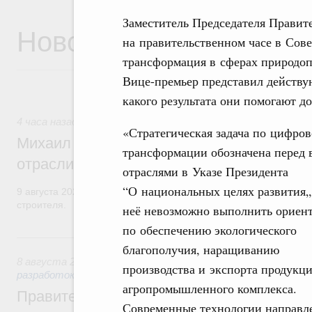
Заместитель Председателя Прави
Новости
на правительственном часе в Сов
трансформация в сферах природоп
Вице-премьер представил действу
какого результата они помогают до
4 часа назад
,
Регулирование в сфере строительства
«Стратегическая задача по цифро
Михаил Мишустин поздравил работников
трансформации обозначена перед 
отрасли с профессиональным празднико
отраслями в Указе Президента
“О национальных целях развития„.
9 августа 2026 года отмечается профессиональный праздник –
строителя.
неё невозможно выполнить ориен
по обеспечению экологического
Вчера
благополучия, наращиванию
8 августа 2026
,
Государственная политика в сфере научны
производства и экспорта продукц
разработок
агропромышленного комплекса.
Правительство расширило перечень пре
Современные технологии направл