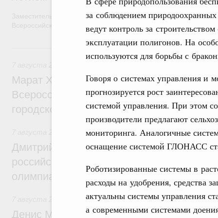
В сфере природопользования бесп
за соблюдением природоохранных 
Заместитель Председателя Правительства Татьяна Голикова п
Всероссийского общественного движения «Волонтёры-медики»
ведут контроль за строительством
эксплуатации полигонов. На особ
7 августа, пятница
используются для борьбы с бракон
7 августа 2026
,
Экономика городов. Городская среда
Говоря о системах управления и 
Марат Хуснуллин провёл заседание ком
прогнозируется рост заинтересова
Всероссийского конкурса лучших проект
системой управления. При этом с
городской среды
производители предлагают сельхо
мониторинга. Аналогичные систем
7 августа 2026
,
Отрасль информационных технологий
оснащение системой ГЛОНАСС ста
Дмитрий Чернышенко и Сергей Кравцов 
российскую сборную с победой на Межд
Роботизированные системы в раст
олимпиаде по искусственному интеллект
расходы на удобрения, средства з
актуальны системы управления ст
7 августа 2026
,
Общие вопросы промышленной политики
а современными системами доения
Денис Мантуров посетил Ярославскую о