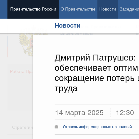
Правительство России
О Правительстве
Новости
Заседан
Новости
Председатель Правительства
М
Вице-премьеры
М
Дмитрий Патрушев:
обеспечивает оптим
Демография
Занято
Работа Правительства
сокращение потерь 
Здоровье
Технол
Образование
Эконом
труда
Культура
Финан
Общество
Социал
Государство
14 марта 2025
12:30
Стратегии
Государственные программы
Национальн
Отрасль информационных технологий