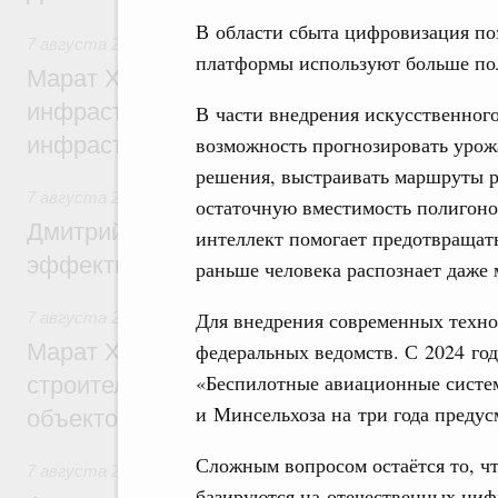
В области сбыта цифровизация по
7 августа 2026
,
Бюджеты субъектов Федерации. Межбюд
платформы используют больше по
Марат Хуснуллин: 15 объектов спортивн
инфраструктуры построили и обновили б
В части внедрения искусственног
возможность прогнозировать урож
инфраструктурным кредитам
решения, выстраивать маршруты р
7 августа 2026
,
Развитие сельских территорий
остаточную вместимость полигон
Дмитрий Патрушев: Синхронизация госп
интеллект помогает предотвращать
эффективность поддержки сельских тер
раньше человека распознает даже
Для внедрения современных техн
7 августа 2026
,
Экономика городов. Городская среда
федеральных ведомств. С 2024 год
Марат Хуснуллин: «Единый заказчик» з
«Беспилотные авиационные сист
строительство и реконструкцию более 3
и Минсельхоза на три года предус
объектов
Сложным вопросом остаётся то, ч
7 августа 2026
,
Чрезвычайные ситуации и ликвидация их 
базируются на отечественных ци