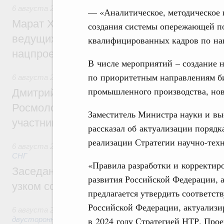
6 августа 2026
,
Национальный проект «Инфраструктура д
— «Аналитическое, методическое 
Марат Хуснуллин: Порядка 200 дорожных
создания системы опережающей по
ведущих к спортивным объектам, обновят
квалифицированных кадров по н
нацпроекту «Инфраструктура для жизни
В числе мероприятий – создание 
по приоритетным направлениям б
6 августа 2026
,
Молодёжная политика
промышленного производства, нов
Дмитрий Чернышенко, Сергей Кравцов и
Росмолодёжи Григорий Гуров поприветс
Заместитель Министра науки и в
участников проекта «Кольцо открытий»
рассказал об актуализации порядк
реализации Стратегии научно-тех
6 августа 2026
,
Евразийский экономический союз. Интегр
СНГ
«Правила разработки и корректир
Заседание Евразийского межправительст
развития Российской Федерации, а
узком составе
предлагается утвердить соответс
Российской Федерации, актуализи
6 августа 2026
,
Экономические отношения с зарубежными 
в 2024 году Стратегией НТР. Про
двусторонней основе