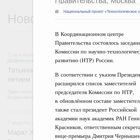
Правительства, Москва
Новости
Национальный проект «Технологическое 
В Координационном центре
Правительства состоялось заседан
Комиссии по научно-технологиче
2 часа назад
,
Социальные инновации. Некоммерческие орган
развитию (НТР) России.
Добровольчество и волонтёрство. Благотворительност
Татьяна Голикова поздравила волонтёров
В соответствии с указом Президен
летием
расширился список заместителей
председателя Комиссии по НТР,
Заместитель Председателя Правительства Татьяна Голикова поздра
Всероссийского общественного движения «Волонтёры-медики» с 10
в обновлённом составе заместите
также стал президент Российской
Вчера
академии наук академик РАН Ген
7 августа 2026
,
Экономика городов. Городская среда
Красников, ответственным секрета
Марат Хуснуллин провёл заседание ком
вице-премьера Дмитрия Черныше