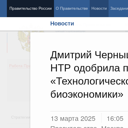
Правительство России
О Правительстве
Новости
Заседан
Новости
Председатель Правительства
М
Вице-премьеры
М
Дмитрий Черныш
НТР одобрила п
Демография
Занято
Работа Правительства
Здоровье
Технол
Образование
Эконом
«Технологическ
Культура
Финан
Общество
Социал
биоэкономики»
Государство
13 марта 2025
16:05
Стратегии
Государственные программы
Национальн