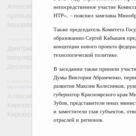
Алексей Оверчук провёл рабочую встреч
непосредственное участие Комисс
НТР», – пояснил замглавы Миноб
промышленности, недропользования и т
Мохаммадом Атабаком
Также председатель Комитета Гос
образованию Сергей Кабышев пре
6 августа 2026
,
Внутренний и въездной туризм
концепции нового проекта федерал
Дмитрий Чернышенко: Порядка 110 марш
технологической политике.
популярного туризма в 35 регионах созд
Десятилетия науки и технологий
В заседании также приняли участи
Думы Виктория Абрамченко, перв
6 августа 2026
,
Экономические и гуманитарные отношения
развития Максим Колесников, ру
двусторонней основе
губернатор Красноярского края М
Алексей Оверчук принял участие в работе
Зубов, представители иных минист
Киргизского экономического форума и XII
и заместители глав субъектов, от
Киргизской межрегиональной конференц
отраслей и регионов.