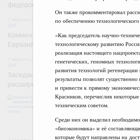
федпроекта «Профессионалитет»
Он также прокомментировал рассм
по обеспечению технологического
7 августа 2026
,
Евразийский экономический союз. Интегр
СНГ
«Как председатель научно-техниче
Комментарий Алексея Оверчука по итога
технологическому развитию Росси
Евразийского межправительственного со
реализация настоящего нацпроекта
7 августа 2026
,
Евразийский экономический союз. Интегр
генетических, геномных технолог
СНГ
развития технологий регенерации
Заседание Евразийского межправительст
результаты позволят существенно
расширенном составе
и привести к прямому экономичес
Красников, перечислив некоторые 
В повестке заседания актуальные задачи 
числе совершенствование кооперации в о
техническим советом.
регулирования и администрирования, разв
обеспечение продовольственной безопасн
Среди них он выделил необходимо
железнодорожных перевозок, формирован
рынка.
«биоэкономика» и её составляющи
которые будут направлены на дост
7 августа 2026
,
Евразийский экономический союз. Интегр