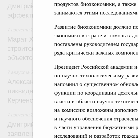
продуктов биоэкономики, а также 
Дмитрий Патрушев: Синхронизация госп
занимаются этими исследованиям
эффективность поддержки сельских тер
Развитие биоэкономики должно по
7 августа 2026
,
Экономика городов. Городская среда
экономики в стране и помочь в д
Марат Хуснуллин: «Единый заказчик» з
поставлены руководителем государ
строительство и реконструкцию более 3
ряда критически важных компонен
объектов
Президент Российской академии н
7 августа 2026
,
Чрезвычайные ситуации и ликвидация их 
по научно-технологическому раз
Александр Козлов провёл заседание пра
напомнил о существенном обновле
ликвидации последствий чрезвычайной с
функции по координации деятель
Керченском проливе
власти в области научно-техничес
на комиссию возложены дополнит
7 августа 2026
,
Среднее профессиональное образование
и научного обеспечения отраслевы
Дмитрий Чернышенко: Установлен рекорд
в части управления бюджетными 
заявлений от абитуриентов колледжей и
исследований и разработок гражда