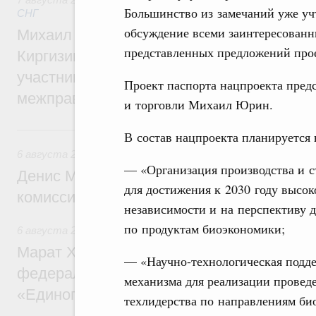
Большинство из замечаний уже уч
СНГ
обсуждение всеми заинтересованн
Михаил Мишустин принял участие во вст
представленных предложений прое
Киргизии Садыра Жапарова с главами де
участников заседания Евразийского
Проект паспорта нацпроекта пре
межправительственного совета
и торговли Михаил Юрин.
6 августа, четверг
В состав нацпроекта планируется
6 августа 2026
,
Общие вопросы промышленной политики
— «Организация производства и 
Денис Мантуров провёл заседание Прав
для достижения к 2030 году высок
комиссии по промышленности
независимости и на перспективу д
по продуктам биоэкономики;
6 августа 2026
,
Регулирование в сфере строительства
Марат Хуснуллин: Более 130 социальных
— «Научно-технологическая подд
федерального значения построено под к
механизма для реализации провед
«Единого заказчика»
техлидерства по направлениям би