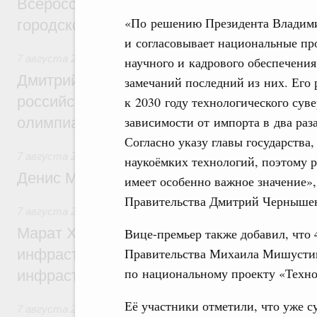
Всероссийского конкурса лучших проект
«По решению Президента Владими
городской среды
и согласовывает национальные про
7 августа 2026
,
Отрасль информационных технологий
научного и кадрового обеспечения
Дмитрий Чернышенко и Сергей Кравцов 
замечаний последний из них. Его
российскую сборную с победой на Межд
к 2030 году технологического сув
зависимости от импорта в два раза
олимпиаде по искусственному интеллект
Согласно указу главы государства
7 августа 2026
,
Общие вопросы промышленной политики
наукоёмких технологий, поэтому р
Денис Мантуров посетил Ярославскую о
имеет особенно важное значение»,
Правительства Дмитрий Черныше
7 августа 2026
,
Бюджеты субъектов Федерации. Межбюд
Марат Хуснуллин: 15 объектов спортивн
Вице-премьер также добавил, что 
Правительства Михаила Мишустина
инфраструктуры построили и обновили б
по национальному проекту «Техн
инфраструктурным кредитам
Её участники отметили, что уже 
7 августа 2026
,
Развитие сельских территорий