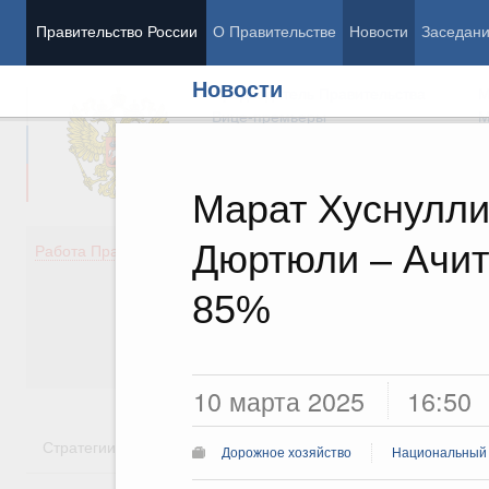
Правительство России
О Правительстве
Новости
Заседан
Новости
Председатель Правительства
М
Вице-премьеры
М
Марат Хуснулли
Дюртюли – Ачит
Демография
Занято
Работа Правительства
Здоровье
Технол
Образование
Эконом
85%
Культура
Финан
Общество
Социал
Государство
10 марта 2025
16:50
Стратегии
Государственные программы
Национальн
Дорожное хозяйство
Национальный 