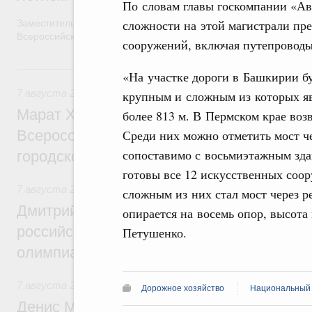
По словам главы госкомпании «Ав
сложности на этой магистрали пр
Заместитель Председателя Правительства Татьяна Голикова п
Всероссийского общественного движения «Волонтёры-медики»
сооружений, включая путепроводы
7 августа, пятница
«На участке дороги в Башкирии б
7 августа 2026
,
Экономика городов. Городская среда
крупным и сложным из которых яв
Марат Хуснуллин провёл заседание ком
более 813 м. В Пермском крае возв
Среди них можно отметить мост че
Всероссийского конкурса лучших проект
сопоставимо с восьмиэтажным зда
городской среды
готовы все 12 искусственных со
7 августа 2026
,
Отрасль информационных технологий
сложным из них стал мост через 
Дмитрий Чернышенко и Сергей Кравцов 
опирается на восемь опор, высота
российскую сборную с победой на Межд
Петушенко.
олимпиаде по искусственному интеллект
7 августа 2026
,
Общие вопросы промышленной политики
Дорожное хозяйство
Национальный 
Денис Мантуров посетил Ярославскую о