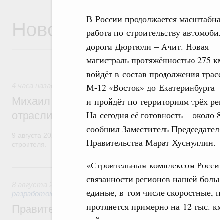
В России продолжается масштабн
Новости
работа по строительству автомоб
дороги Дюртюли – Ачит. Новая
магистраль протяжённостью 275 к
войдёт в состав продолжения трас
М-12 «Восток» до Екатеринбурга
4 часа назад
,
Регулирование в сфере строительства
Михаил Мишустин поздравил работников
и пройдёт по территориям трёх ре
На сегодня её готовность – около 
отрасли с профессиональным празднико
сообщил Заместитель Председател
9 августа 2026 года отмечается профессиональный праздник –
Правительства Марат Хуснуллин.
строителя.
«Строительным комплексом Росси
Вчера
связанности регионов нашей боль
8 августа 2026
,
Государственная политика в сфере научны
единые, в том числе скоростные,
разработок
протянется примерно на 12 тыс. к
Правительство расширило перечень пре
войдут как уже существующие трас