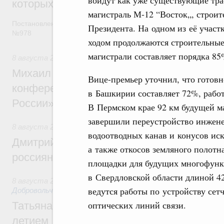
которых освобождаются от НДФЛ
магистраль М-12 “Восток„, строит
Постановление от 5 августа 2026 года
Президента. На одном из её учас
№978
ходом продолжаются строительные
магистрали составляет порядка 85
8 августа 2026
,
Отрасль информационных технологий
Михаил Мишустин дал поручения по итог
Вице-премьер уточнил, что готовн
конференции «Цифровая индустрия пр
в Башкирии составляет 72%, работ
России»
В Пермском крае 92 км будущей м
завершили переустройство инжен
8 августа 2026
,
Спорт высших достижений и массовый сп
водоотводных канав и конусов и
Дмитрий Чернышенко и Михаил Дегтярёв
а также откосов земляного полотна
россиян с Днём физкультурника
площадки для будущих многофункц
в Свердловской области длиной 42
8 августа 2026
,
Социальные инновации. Некоммерческие ор
ведутся работы по устройству сет
Добровольчество и волонтёрство. Благотворительност
оптических линий связи.
Татьяна Голикова поздравила волонтёров
летием