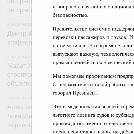
инфраструктуры построили и обновили б
и вопросов, связанных с национа
инфраструктурным кредитам
безопасностью.
2 часа назад
,
Развитие сельских территорий
Правительство системно поддержив
Дмитрий Патрушев: Синхронизация госп
перевозки пассажиров и грузов. И
эффективность поддержки сельских тер
на смежников. Это огромное колич
выпускают важную, технологичес
2 часа назад
,
Экономика городов. Городская среда
промышленный и экономический с
Марат Хуснуллин: «Единый заказчик» з
строительство и реконструкцию более 3
Мы помогаем профильным предпри
объектов
О необходимости такой работы, св
говорил Президент.
4 часа назад
,
Чрезвычайные ситуации и ликвидация их пос
Это и модернизация верфей, и ре
Александр Козлов провёл заседание пра
льготного лизинга судов и субсид
ликвидации последствий чрезвычайной с
производства именно отечественн
Керченском проливе
уменьшена ставка налога на доба