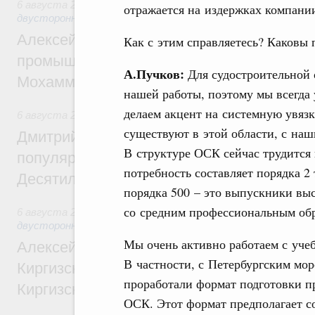
6 августа 2026
,
Экономические отношения с зарубежными 
отражается на издержках компании
двусторонней основе
Алексей Оверчук провёл рабочую встреч
Как с этим справляетесь? Каковы 
промышленности, недропользования и т
А.Пучков:
Для судостроительной 
Мохаммадом Атабаком
нашей работы, поэтому мы всегда
делаем акцент на системную увязк
6 августа 2026
,
Внутренний и въездной туризм
существуют в этой области, с н
Дмитрий Чернышенко: Порядка 110 марш
В структуре ОСК сейчас трудится 
популярного туризма в 35 регионах созд
потребность составляет порядка 2
Десятилетия науки и технологий
порядка 500 – это выпускники выс
со средним профессиональным об
6 августа 2026
,
Экономические и гуманитарные отношения
двусторонней основе
Мы очень активно работаем с уче
Алексей Оверчук принял участие в работе
В частности, с Петербургским мо
Киргизского экономического форума и XII
проработали формат подготовки п
Киргизской межрегиональной конференц
ОСК. Этот формат предполагает с