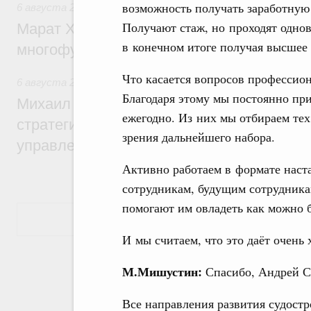
возможность получать заработную 
6 августа 2026
,
Дорожное хозяйство
Получают стаж, но проходят одно
Марат Хуснуллин: На двух скоростных т
в конечном итоге получая высшее 
многофункциональные зоны дорожного с
Что касается вопросов профессион
6 августа 2026
,
Технологическое развитие. Инновации
Благодаря этому мы постоянно при
Михаил Мишустин дал поручения по ито
ежегодно. Из них мы отбираем тех
стратегической сессии о совершенствов
зрения дальнейшего набора.
управления научно-технологическим раз
Активно работаем в формате нас
сотрудникам, будущим сотрудника
помогают им овладеть как можно 
Показать еще
И мы считаем, что это даёт очень 
М.Мишустин:
Спасибо, Андрей С
Все направления развития судост