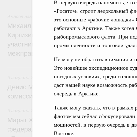
В первую очередь напомнить, что
рынка.
«Росатом» строит ледокольный фло
9 часов назад
,
Евразийский экономический союз. Интеграц
это основные «рабочие лошадки» 
Михаил Мишустин принял участие во вст
работают в Арктике. Также хотел 
Киргизии Садыра Жапарова с главами де
рыбопромыслового флота. При по
участников заседания Евразийского
промышленности и торговли удалос
межправительственного совета
Не могу не обратить внимания и 
Вчера
Это новейшее экспедиционное суд
погодных условиях, среди сплошн
6 августа 2026
,
Общие вопросы промышленной политики
даст нашей науке возможность ра
Денис Мантуров провёл заседание Прав
очередь в Арктике.
комиссии по промышленности
Также могу сказать, что в рамка
6 августа 2026
,
Регулирование в сфере строительства
флотом мы сейчас сфокусировали 
Марат Хуснуллин: Более 130 социальных
мощностей, в первую очередь в дв
федерального значения построено под к
Востоке.