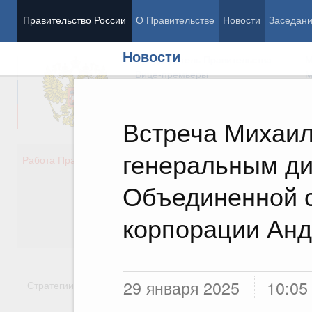
Правительство России
О Правительстве
Новости
Заседан
Новости
Председатель Правительства
М
Вице-премьеры
М
Встреча Михаил
генеральным д
Демография
Занято
Работа Правительства
Здоровье
Технол
Образование
Эконом
Объединенной 
Культура
Финан
Общество
Социал
корпорации Ан
Государство
29 января 2025
10:05
Стратегии
Государственные программы
Национальн