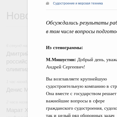
Судостроение и морская техника
Новости
Обсуждались результаты раб
в том числе вопросы подгото
6 секунд назад
,
Отрасль информационных технологий
Из стенограммы:
Дмитрий Чернышенко и Сергей Кравцов 
М.Мишустин:
Добрый день, ува
российскую сборную с победой на Межд
Андрей Сергеевич!
олимпиаде по искусственному интеллект
Вы возглавляете крупнейшую
1 час назад
,
Общие вопросы промышленной политики
судостроительную компанию в стр
Денис Мантуров посетил Ярославскую о
Она вместе с государством решает
важнейшие вопросы в сфере
2 часа назад
,
Бюджеты субъектов Федерации. Межбюдже
гражданского судостроения, судохо
Марат Хуснуллин: 15 объектов спортивн
так и целый ряд оборонных задач