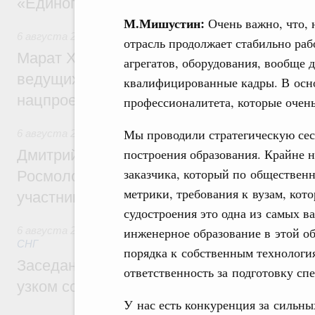
«Единого заказчика»
М.Мишустин:
Очень важно, что, 
6 августа 2026
,
Национальный проект «Инфраструктура д
отрасль продолжает стабильно раб
Марат Хуснуллин: Порядка 200 дорожных
агрегатов, оборудования, вообще 
ведущих к спортивным объектам, обновят
квалифицированные кадры. В осн
нацпроекту «Инфраструктура для жизни
профессионалитета, которые очень
Мы проводили стратегическую сес
6 августа 2026
,
Молодёжная политика
построения образования. Крайне 
Дмитрий Чернышенко, Сергей Кравцов и
заказчика, который по обществен
Росмолодёжи Григорий Гуров поприветс
метрики, требования к вузам, кот
участников проекта «Кольцо открытий»
судостроения это одна из самых ва
6 августа 2026
,
Евразийский экономический союз. Интегр
инженерное образование в этой об
СНГ
порядка к собственным технолог
Заседание Евразийского межправительст
ответственность за подготовку сп
узком составе
У нас есть конкуренция за сильны