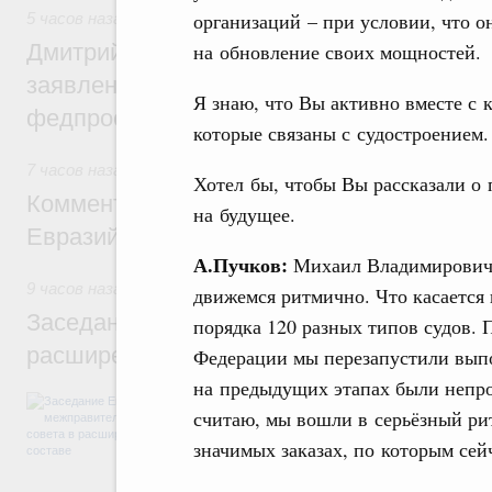
организаций – при условии, что 
5 часов назад
,
Среднее профессиональное образование
Дмитрий Чернышенко: Установлен рекорд
на обновление своих мощностей.
заявлений от абитуриентов колледжей и
Я знаю, что Вы активно вместе с 
федпроекта «Профессионалитет»
которые связаны с судостроением.
7 часов назад
,
Евразийский экономический союз. Интеграц
Хотел бы, чтобы Вы рассказали о
Комментарий Алексея Оверчука по итога
на будущее.
Евразийского межправительственного со
А.Пучков:
Михаил Владимирович,
9 часов назад
,
Евразийский экономический союз. Интеграц
движемся ритмично. Что касается 
Заседание Евразийского межправительст
порядка 120 разных типов судов.
расширенном составе
Федерации мы перезапустили выпо
на предыдущих этапах были непро
В повестке заседания актуальные задачи 
считаю, мы вошли в серьёзный ри
числе совершенствование кооперации в о
регулирования и администрирования, разв
значимых заказах, по которым сей
обеспечение продовольственной безопасн
железнодорожных перевозок, формирован