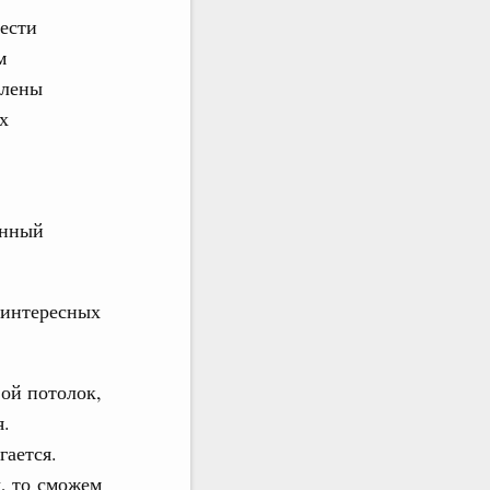
ести
м
влены
х
енный
 интересных
ой потолок,
я.
гается.
ы, то сможем