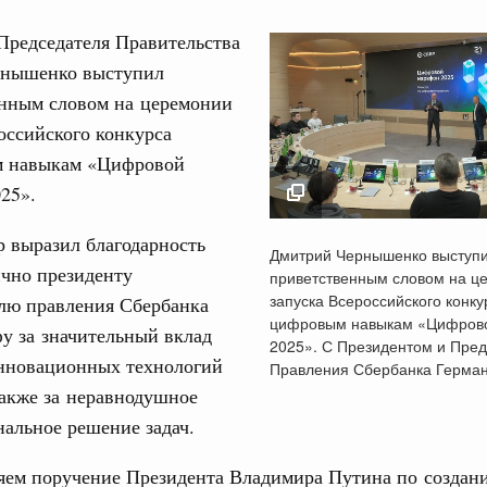
Председателя Правительства
нышенко выступил
енным словом на церемонии
оссийского конкурса
Кален
 навыкам «Цифровой
августа, суббота
25».
ере научных исследований и разработок
ПН
 выразил благодарность
Дмитрий Чернышенк
нь премий, лауреаты которых освобождаются
Дмитрий Чернышенко выступи
выступил с приветс
ично президенту
приветственным словом на ц
словом на церемонии
запуска Всероссийского конку
елю правления Сбербанка
978
Всероссийского конк
цифровым навыкам «Цифров
у за значительный вклад
3
цифровым навыкам
2025». С Президентом и Пре
инновационных технологий
ологий
Правления Сбербанка Герма
«Цифровой марафон 
10
по итогам XI конференции «Цифровая
также за неравнодушное
Президентом и
»
Председателем Пра
альное решение задач.
17
Сбербанка Германом
ассовый спорт
ем поручение Президента Владимира Путина по создан
24 января 2025
гтярёв поздравили россиян с Днём
24