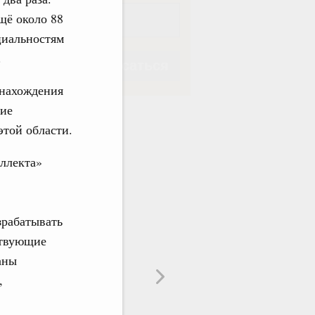
щё около 88
циальностям
.
Подписаться
 нахождения
ние
этой области.
ллекта»
Подписаться
зрабатывать
ствующие
аны
,