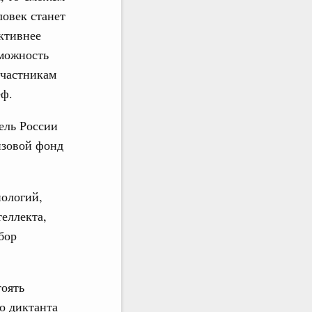
ловек станет
ктивнее
можность
участникам
еф.
ель России
изовой фонд
нологий,
еллекта,
бор
оять
о диктанта