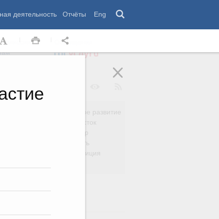
ная деятельность
Отчёты
Eng
 комиссии
Обращения
нам
астие
Региональное развитие
да
Дальний Восток
вязь
Россия и мир
Безопасность
сть
Право и юстиция
яйство