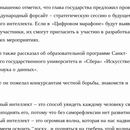
юз. Интеграция на пространстве СНГ
ышенко отметил, что глава государства предложил пров
о итогам заседания Евразийского
ждународный форсайт – стратегическую сессию о будуще
ого интеллекта. Если в «Цифровом марафоне» будут выя
юз. Интеграция на пространстве СНГ
участники, их смогут пригласить к участию в разработка
ительственного совета в расширенном
их мероприятиях.
едания актуальные задачи углубления интеграции, в том
 также рассказал об образовательной программе Санкт-
нствование кооперации в области таможенного
го государственного университета и «Сбера» «Искусств
и администрирования, развитие электронной торговли,
родовольственной безопасности, цифровизация грузовых
наука о данных».
ых перевозок, формирование общего финансового
 он пожелал конкурсантам честной борьбы, знакомств и
юз. Интеграция на пространстве СНГ
 во встрече Президента Киргизии Садыра
ый интеллект – это способ увидеть каждому человеку св
участников заседания Евразийского
иподнять его, потому что без саморефлексии нет развити
й интеллект – это огромная волна, которая на нас надви
августа, четверг
меем освоить “доску„ и подняться на гребень этой волн