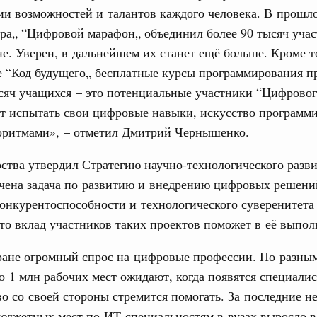
ии возможностей и талантов каждого человека. В прошл
ра„ “Цифровой марафон„ объединил более 90 тысяч уча
31
ерческие организации. Добровольчество и волонтёрство.
не. Уверен, в дальнейшем их станет ещё больше. Кроме т
онтёров-медиков с 10-летием
е “Код будущего„ бесплатные курсы программирования 
С помощь
осуществ
сяч учащихся – это потенциальные участники “Цифровог
а Татьяна Голикова поздравила участников
Для поиск
 «Волонтёры-медики» с 10-летним юбилеем.
т испытать свои цифровые навыки, искусство программ
сервисо
горитмами», – отметил Дмитрий Чернышенко.
августа, пятница
Выбра
пери
рства утвердил Стратегию научно-технологического разви
реда
ие комиссии Всероссийского конкурса лучших
ачена задача по развитию и внедрению цифровых решени
Архи
ды
нкурентоспособности и технологического суверенитета
то вклад участников таких проектов поможет в её выпол
ологий
авцов поздравили российскую сборную с
Подпи
ране огромный спрос на цифровые профессии. По разны
иаде по искусственному интеллекту
до 1 млн рабочих мест ожидают, когда появятся специали
Ежеднев
политики
о со своей стороны стремится помогать. За последние не
скую область
Email
юджетных мест по ИТ-специальностям в вузах выросло в 