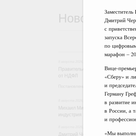
Заместитель 
Новости
Дмитрий Чер
с приветств
запуска Всер
по цифровым
8 
марафон – 20
8 августа 2026
,
Государственная политика в сф
Вице-премьер
Правительство расширило перече
«Сберу» и л
от НДФЛ
и председат
Постановление от 5 августа 2026 года №
Герману Греф
в развитие 
8 августа 2026
,
Отрасль информационных техн
Михаил Мишустин дал поручения 
в России, а 
индустрия промышленной России
и профессион
8 августа 2026
,
Спорт высших достижений и м
«Мы выполня
Дмитрий Чернышенко и Михаил Де