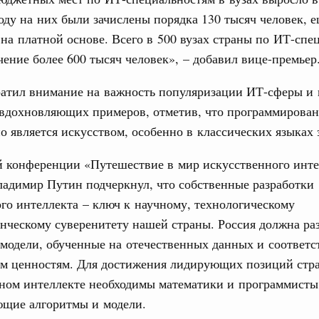
и. Межбюджетные отношения
ду на них были зачислены порядка 130 тысяч человек, е
ортивной инфраструктуры построили и
 на платной основе. Всего в 500 вузах страны по ИТ-спе
урным кредитам
чение более 600 тысяч человек», – добавил вице-премьер
ратил внимание на важность популяризации ИТ-сферы и
ия госпрограмм повысит эффективность
Email
 вдохновляющих примеров, отметив, что программирова
о является искусством, особенно в классических языках 
реда
ик» завершил строительство и реконструкцию
й конференции «Путешествие в мир искусственного инте
адимир Путин подчеркнул, что собственные разработки
идация их последствий
го интеллекта – ключ к научному, технологическому
ние правкомиссии по ликвидации последствий
нческому суверенитету нашей страны. Россия должна ра
ском проливе
 модели, обученные на отечественных данных и соответ
м ценностям. Для достижения лидирующих позиций стр
азование
 рекорд по числу заявлений от абитуриентов
нном интеллекте необходимы математики и программисты
екта «Профессионалитет»
ющие алгоритмы и модели.