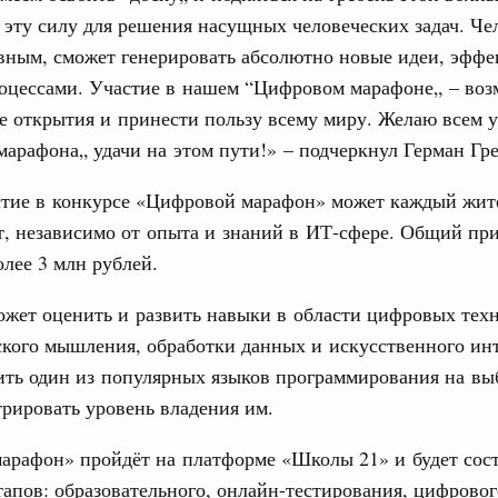
политики
 эту силу для решения насущных человеческих задач. Че
е Правительственной комиссии по
вным, сможет генерировать абсолютно новые идеи, эффе
роцессами. Участие в нашем “Цифровом марафоне„ – воз
тельства
е открытия и принести пользу всему миру. Желаю всем 
иальных объектов федерального значения
арафона„ удачи на этом пути!» – подчеркнул Герман Гр
о заказчика»
стие в конкурсе «Цифровой марафон» может каждый жит
труктура для жизни»
орожных участков, ведущих к спортивным
т, независимо от опыта и знаний в ИТ-сфере. Общий пр
о нацпроекту «Инфраструктура для жизни»
олее 3 млн рублей.
жет оценить и развить навыки в области цифровых тех
вцов и руководитель Росмолодёжи Григорий
кого мышления, обработки данных и искусственного инт
ов проекта «Кольцо открытий»
ить один из популярных языков программирования на вы
юз. Интеграция на пространстве СНГ
рировать уровень владения им.
тельственного совета в узком составе
1
арафон» пройдёт на платформе «Школы 21» и будет сост
тапов: образовательного, онлайн-тестирования, цифровог