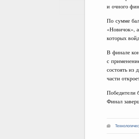
и очного фин
По сумме бал
«Новичок», а
которых войд
В финале кон
с применение
состоять из 
части открое
Победители б
Финал завер
Технологичес