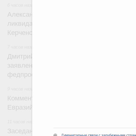
6 часов назад
,
Чрезвычайные ситуации и ликвидация их по
Александр Козлов провёл заседание пра
ликвидации последствий чрезвычайной с
Керченском проливе
7 часов назад
,
Среднее профессиональное образование
Дмитрий Чернышенко: Установлен рекорд
заявлений от абитуриентов колледжей и
федпроекта «Профессионалитет»
9 часов назад
,
Евразийский экономический союз. Интеграц
Комментарий Алексея Оверчука по итога
Евразийского межправительственного со
11 часов назад
,
Евразийский экономический союз. Интегра
Заседание Евразийского межправительст
Гуманитарные связи с зарубежными стран