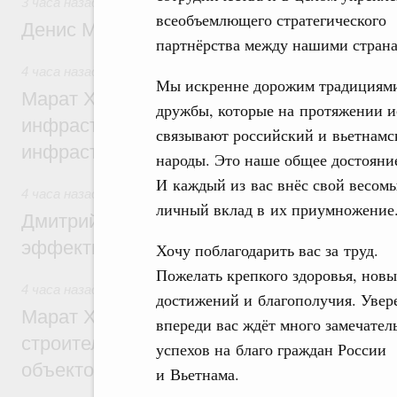
3 часа назад
,
Общие вопросы промышленной политики
всеобъемлющего стратегического
Денис Мантуров посетил Ярославскую о
партнёрства между нашими стран
4 часа назад
,
Бюджеты субъектов Федерации. Межбюдже
Мы искренне дорожим традициям
Марат Хуснуллин: 15 объектов спортивн
дружбы, которые на протяжении 
инфраструктуры построили и обновили б
связывают российский и вьетнамс
инфраструктурным кредитам
народы. Это наше общее достояни
И каждый из вас внёс свой весом
4 часа назад
,
Развитие сельских территорий
личный вклад в их приумножение
Дмитрий Патрушев: Синхронизация госп
эффективность поддержки сельских тер
Хочу поблагодарить вас за труд.
Пожелать крепкого здоровья, нов
4 часа назад
,
Экономика городов. Городская среда
достижений и благополучия. Увере
Марат Хуснуллин: «Единый заказчик» з
впереди вас ждёт много замечател
строительство и реконструкцию более 3
успехов на благо граждан России
объектов
и Вьетнама.