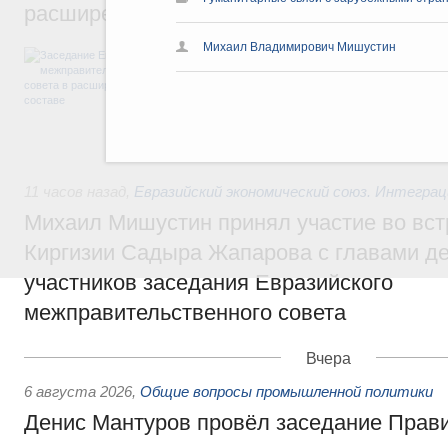
расширенном составе
Михаил Владимирович Мишустин
В повестке заседания актуальные задачи 
числе совершенствование кооперации в о
регулирования и администрирования, разв
обеспечение продовольственной безопасн
железнодорожных перевозок, формирован
рынка.
11 часов назад
,
Евразийский экономический союз. Интегра
Михаил Мишустин принял участие во вст
Киргизии Садыра Жапарова с главами де
участников заседания Евразийского
межправительственного совета
Вчера
6 августа 2026
,
Общие вопросы промышленной политики
Денис Мантуров провёл заседание Прав