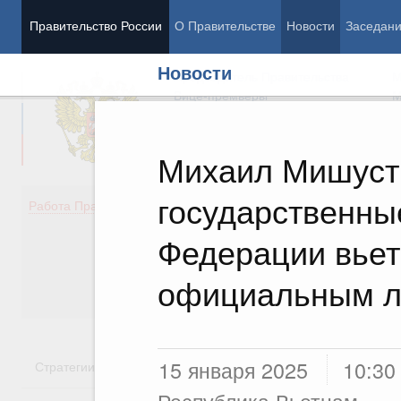
Правительство России
О Правительстве
Новости
Заседан
Новости
Председатель Правительства
М
Вице-премьеры
М
Михаил Мишуст
государственны
Демография
Занято
Работа Правительства
Здоровье
Технол
Образование
Эконом
Федерации вье
Культура
Финан
Общество
Социал
официальным 
Государство
15 января 2025
10:30
Стратегии
Государственные программы
Национальн