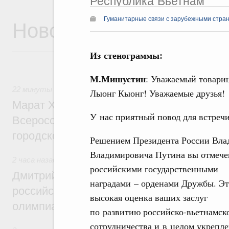
Республика Вьетнам
Новости
Гуманитарные связи с зарубежными стран
Из стенограммы:
М.Мишустин
: Уважаемый товари
22 минуты назад
,
Экономика городов. Городская среда
Лыонг Кыонг! Уважаемые друзья!
Марат Хуснуллин провёл заседание ком
У нас приятный повод для встречи
Всероссийского конкурса лучших проект
городской среды
Решением Президента России Вла
Владимировича Путина вы отмеч
2 часа назад
,
Отрасль информационных технологий
российскими государственными
Дмитрий Чернышенко и Сергей Кравцов 
наградами – орденами Дружбы. Э
российскую сборную с победой на Межд
высокая оценка ваших заслуг
олимпиаде по искусственному интеллект
по развитию российско-вьетнамск
сотрудничества и в целом укрепл