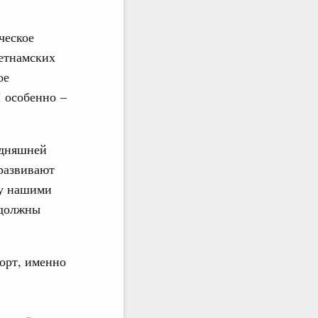
ческое
ьетнамских
ое
И особенно –
одняшней
развивают
ду нашими
 должны
орт, именно