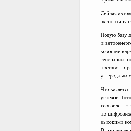
Сейчас автом
экспортируют
Новую базу д
и ветроэнерг
хорошие нара
генерации, п
поставок в 
углеродным 
Что касается
успехов. Гот
торговле – э
по цифровиза
высокими ко
В том числе 