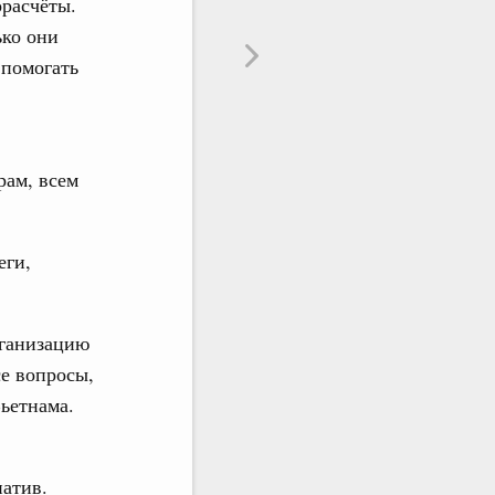
орасчёты.
ько они
 помогать
рам, всем
еги,
рганизацию
се вопросы,
ьетнама.
атив.