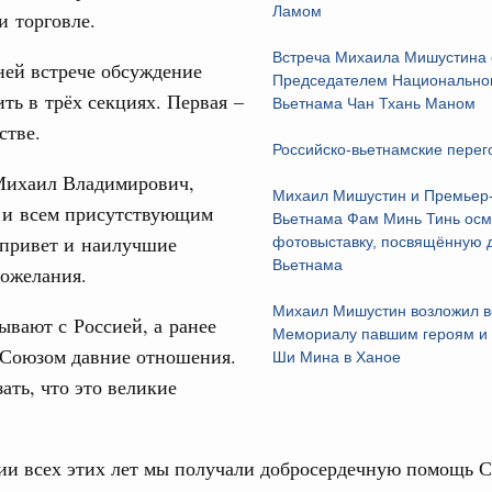
Ламом
и торговле.
авцов поздравили российскую сборную с
иаде по искусственному интеллекту
Встреча Михаила Мишустина 
ней встрече обсуждение
Председателем Национально
политики
ить в трёх секциях. Первая –
Вьетнама Чан Тхань Маном
скую область
стве.
Email
Российско-вьетнамские перег
и. Межбюджетные отношения
ихаил Владимирович,
ортивной инфраструктуры построили и
Михаил Мишустин и Премьер
 и всем присутствующим
урным кредитам
Вьетнама Фам Минь Тинь осм
 привет и наилучшие
фотовыставку, посвящённую 
Вьетнама
пожелания.
ия госпрограмм повысит эффективность
Михаил Мишустин возложил в
ывают с Россией, а ранее
Мемориалу павшим героям и
 Союзом давние отношения.
реда
Ши Мина в Ханое
ик» завершил строительство и реконструкцию
ать, что это великие
идация их последствий
ии всех этих лет мы получали добросердечную помощь С
ние правкомиссии по ликвидации последствий