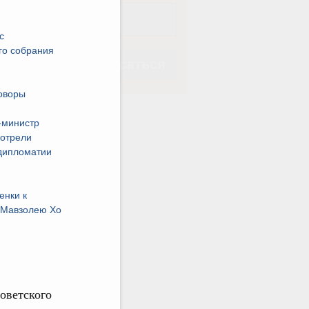
с
го собрания
Подписаться
оворы
-министр
отрели
дипломатии
Подписаться
енки к
 Мавзолею Хо
оветского