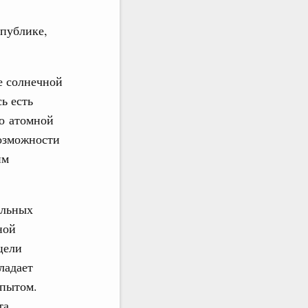
публике,
е солнечной
ь есть
по атомной
возможности
им
ельных
ной
цели
ладает
опытом.
та.