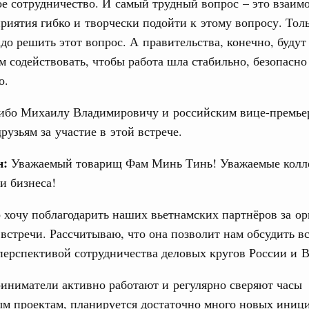
е сотрудничество. И самый трудный вопрос – это взаим
 во встрече Президента Киргизии Садыра
иятия гибко и творчески подойти к этому вопросу. Тол
участников заседания Евразийского
адо решить этот вопрос. А правительства, конечно, будут
ам содействовать, чтобы работа шла стабильно, безопасно
августа, четверг
о.
политики
е Правительственной комиссии по
сибо Михаилу Владимировичу и российским вице-премье
рузьям за участие в этой встрече.
тельства
н:
Уважаемый товарищ Фам Минь Тинь! Уважаемые колл
иальных объектов федерального значения
и бизнеса!
о заказчика»
 хочу поблагодарить наших вьетнамских партнёров за о
труктура для жизни»
орожных участков, ведущих к спортивным
встречи. Рассчитываю, что она позволит нам обсудить в
о нацпроекту «Инфраструктура для жизни»
перспективой сотрудничества деловых кругов России и В
иниматели активно работают и регулярно сверяют часы
вцов и руководитель Росмолодёжи Григорий
м проектам, планируется достаточно много новых иници
ов проекта «Кольцо открытий»