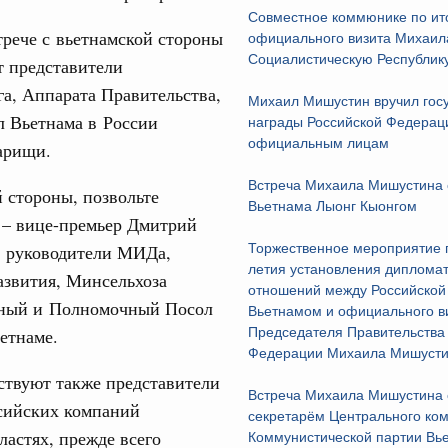
ологий
Совместное коммюнике по ит
рече с вьетнамской стороны
по итогам XI конференции «Цифровая
официального визита Михаил
31
»
Социалистическую Республик
т представители
а, Аппарата Правительства,
ассовый спорт
Михаил Мишустин вручил гос
С помощь
л Вьетнама в России
осуществ
гтярёв поздравили россиян с Днём
награды Российской Федерац
Для поиск
официальным лицам
арищи.
сервисо
Встреча Михаила Мишустина 
ерческие организации. Добровольчество и волонтёрство.
 стороны, позвольте
Вьетнама Лыонг Кыонгом
Выбра
 – вице-премьер Дмитрий
онтёров-медиков с 10-летием
пери
 руководители МИДа,
Торжественное мероприятие 
а Татьяна Голикова поздравила участников
Архи
летия установления диплома
звития, Минсельхоза
 «Волонтёры-медики» с 10-летним юбилеем.
отношений между Российской
ный и Полномочный Посол
Вьетнамом и официального в
августа, пятница
етнаме.
Председателя Правительства
Подпи
Федерации Михаила Мишусти
реда
ствуют также представители
ие комиссии Всероссийского конкурса лучших
Встреча Михаила Мишустина 
Ежеднев
ды
сийских компаний
секретарём Центрального ком
ластях, прежде всего
Email
Коммунистической партии Вь
ологий