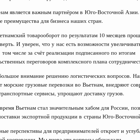
1
нам является важным партнёром в Юго-Восточной Азии.
е преимущества для бизнеса наших стран.
Показать еще
етнамский товарооборот по результатам 10 месяцев прош
верть. И уверен, что у нас есть возможности увеличиват
в том числе за счёт реализации подписанного по итогам
ственных переговоров комплексного плана сотрудничес
большое внимание решению логистических вопросов. Н
 морские грузовые перевозки во Вьетнам, внедряют со
ранспортные сервисы, упрощают доставку грузов.
время Вьетнам стал значительным хабом для России, п
поставки экспортной продукции в страны Юго-Восточно
ные перспективы для предпринимателей откроет и углуб
й кооперации. Мы вчера эти вопросы обсуждали.