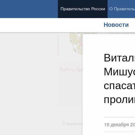
Правительство России
О Правитель
Новости
Председател
Вице-премь
Витал
Мишус
Де
Работа Правительства
Здо
Обр
спаса
Кул
Об
проли
Гос
Стратегии
Государственные пр
16 декабря 2