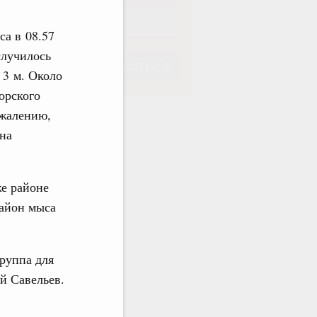
са в 08.57
случилось
Подписаться
 3 м. Около
орского
ожалению,
ана
Подписаться
же районе
район мыса
руппа для
й Савельев.