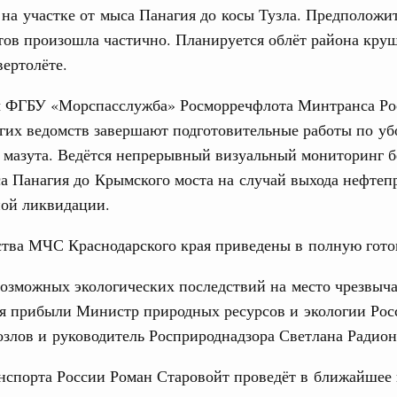
на участке от мыса Панагия до косы Тузла. Предположи
тов произошла частично. Планируется облёт района кру
31
тельства
вертолёте.
иальных объектов федерального значения
С помощь
о заказчика»
 ФГБУ «Морспасслужба» Росморречфлота Минтранса Р
осуществ
Для поиск
гих ведомств завершают подготовительные работы по уб
труктура для жизни»
сервисо
 мазута. Ведётся непрерывный визуальный мониторинг б
орожных участков, ведущих к спортивным
о нацпроекту «Инфраструктура для жизни»
а Панагия до Крымского моста на случай выхода нефтеп
Выбра
ной ликвидации.
пери
вцов и руководитель Росмолодёжи Григорий
Архи
ства МЧС Краснодарского края приведены в полную гото
ов проекта «Кольцо открытий»
озможных экологических последствий на место чрезвыч
юз. Интеграция на пространстве СНГ
тельственного совета в узком составе
я прибыли Министр природных ресурсов и экологии Рос
Подпи
злов и руководитель Росприроднадзора Светлана Радион
рубежными странами (кроме СНГ) на двусторонней основе
Ежеднев
 встречу с Министром промышленности,
нспорта России Роман Старовойт проведёт в ближайшее
рана Мохаммадом Атабаком
Email