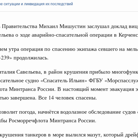
 ситуации и ликвидация их последствий
ь Правительства Михаил Мишустин заслушал доклад виц
льева о ходе аварийно-спасательной операции в Керчен
Кален
ем утра операция по спасению экипажа севшего на мель
 Интеграция на пространстве СНГ
-239» продолжилась.
ительственного совета в расширенном
ПН
италия Савельева, в район крушения прибыло многофун
едания актуальные задачи углубления интеграции, в том
асательное судно «Спасатель Ильин» ФГБУ «Морспасслу
нствование кооперации в области таможенного
ота Минтранса России. В настоящий момент эвакуация 
и администрирования, развитие электронной торговли,
3
родовольственной безопасности, цифровизация грузовых
тью завершена. Все 14 человек спасены.
ых перевозок, формирование общего финансового
10
озволит погода, начнётся водолазное обследование судов
бы Росморречфлота Минтранса России.
Вчера
17
политики
 крушения танкеров в море вылился мазут, который дрей
е Правительственной комиссии по
24