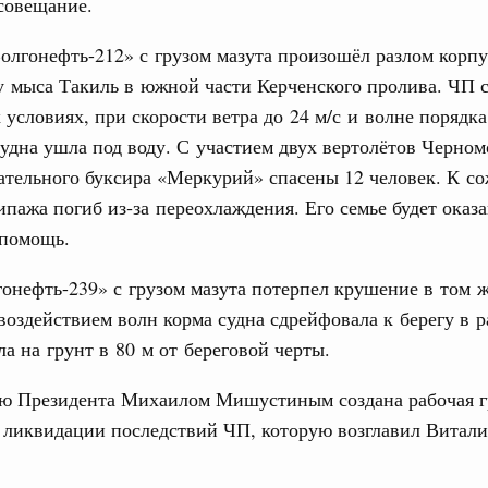
совещание.
олгонефть-212» с грузом мазута произошёл разлом корпу
0 маршрутов научно-популярного туризма в
ятилетия науки и технологий
у мыса Такиль в южной части Керченского пролива. ЧП 
условиях, при скорости ветра до 24 м/с и волне порядка
 отношения со странами СНГ на двусторонней основе
Email
судна ушла под воду. С участием двух вертолётов Черном
 работе VIII Российско-Киргизского
ательного буксира «Меркурий» спасены 12 человек. К с
сийско-Киргизской межрегиональной
ипажа погиб из‑за переохлаждения. Его семье будет оказ
 помощь.
тных трассах открылись
онефть-239» с грузом мазута потерпел крушение в том 
жного сервиса
 воздействием волн корма судна сдрейфовала к берегу в 
овации
ла на грунт в 80 м от береговой черты.
о итогам стратегической сессии о
вления научно-технологическим развитием
ю Президента Михаилом Мишустиным создана рабочая г
 ликвидации последствий ЧП, которую возглавил Витали
 августа, среда
тво