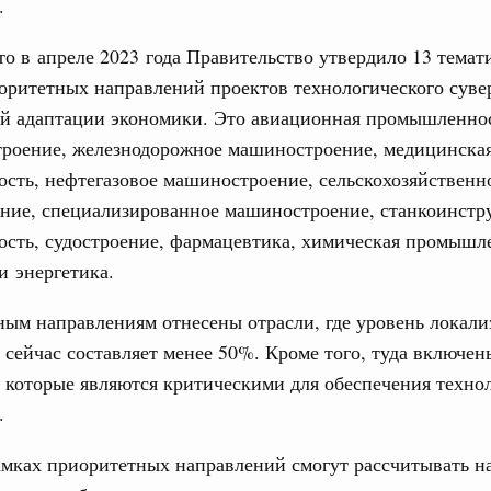
.
дительности труда
о в апреле 2023 года Правительство утвердило 13 темат
ограмма Спортивных игр ВЭФ-2026
оритетных направлений проектов технологического суве
ой адаптации экономики. Это авиационная промышленнос
ческое благополучие»
Email
троение, железнодорожное машиностроение, медицинска
финансирования Омской области в рамках
оздух»
сть, нефтегазовое машиностроение, сельскохозяйственн
ние, специализированное машиностроение, станкоинстр
067-р
сть, судостроение, фармацевтика, химическая промышл
и энергетика.
флот для Северного морского пути будет
ым направлениям отнесены отрасли, где уровень локали
 сейчас составляет менее 50%. Кроме того, туда включен
ренции
 которые являются критическими для обеспечения техно
неральным директором АНО «Агентство
одвижению новых проектов» Светланой
.
амках приоритетных направлений смогут рассчитывать н
лючевые направления работы АСИ в контексте
иональных целей развития, в том числе реализация