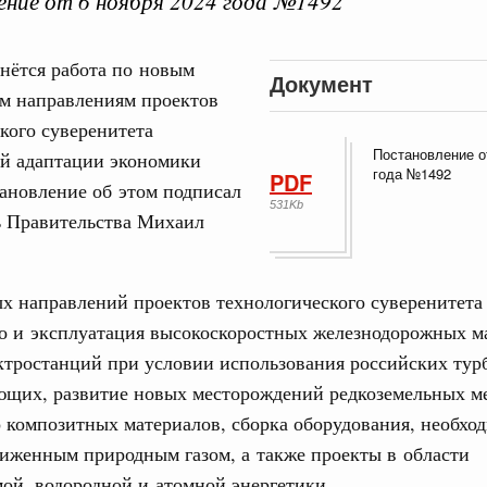
ние от 6 ноября 2024 года №1492
нётся работа по новым
Документ
м направлениям проектов
кого суверенитета
Постановление о
Кален
ой адаптации экономики
года №1492
PDF
 августа, среда
ановление об этом подписал
531Kb
ь Правительства Михаил
тво
ПН
 объектов ЖКХ обновлено в России при участии
х направлений проектов технологического суверенитета
орий. ОЭЗ. ТОР. Моногорода
о и эксплуатация высокоскоростных железнодорожных м
3
е по реализации проектов института
ктростанций при условии использования российских тур
льном округе
10
ющих, развитие новых месторождений редкоземельных ме
 композитных материалов, сборка оборудования, необход
17
 фестиваль молодёжи сформировал целое
иженным природным газом, а также проекты в области
 на себя ответственность за будущее
ой, водородной и атомной энергетики.
24