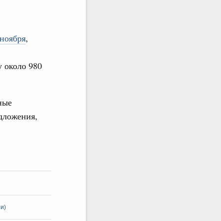
ноября
,
у около 980
ные
дложения,
и)