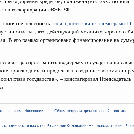
в при одобрении кредитов, пониженную ставку по ним
учшению инвестиционного климата, разработка
ьства госкорпорации «ВЭБ.РФ».
дарта общественного капитала, развитие креативной
же речь шла о проектах в сферах демографии и
ельно обсуждались вопросы сотрудничества со странами
 принятое решение на
совещании с вице-премьерами 11 
стин отметил, что действующий механизм хорошо себя
ал. В его рамках организовано финансирование на сумм
августа, вторник
убернатором Мурманской области Андреем
озволят распространить поддержку государства на слож
кие производства и продолжить создание экономики пре
ного комплекса
ворил глава государства», – констатировал Председатель
ю встречу с губернатором Ленинградской
а.
тво
едеральном округе качество коммунальных
кое развитие. Инновации
Общие вопросы промышленной политики
6 тысяч человек
 экономического развития Российской Федерации (Минэкономразвития Росси
ные услуги