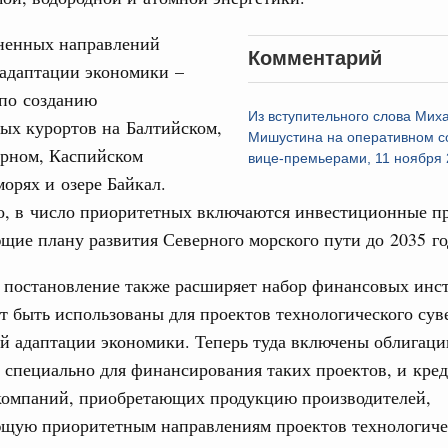
труктура для жизни»
ненных направлений
даний на юге России вырос почти на треть
31
Комментарий
 адаптации экономики –
ровая система. Недвижимость. Оценочная деятельность
по созданию
С помощь
равкомиссии в управление «ДОМ.РФ»
Из вступительного слова Мих
осуществ
ых курортов на Балтийском,
регионах
Мишустина на оперативном с
Для поиск
ёрном, Каспийском
вице-премьерами, 11 ноября 
сервисо
орях и озере Байкал.
туризм в России вырос на 4,3%, въездной –
о, в число приоритетных включаются инвестиционные п
Выбра
пери
щие плану развития Северного морского пути до 2035 го
оплива
Архи
ие по ситуации на топливном рынке
 постановление также расширяет набор финансовых инс
т быть использованы для проектов технологического сув
ья
й адаптации экономики. Теперь туда включены облигаци
ы комплексного развития территорий в
Подпи
специально для финансирования таких проектов, и кре
ализованы в городах ДНР
компаний, приобретающих продукцию производителей,
Ежеднев
руда и поддержки занятости
ющую приоритетным направлениям проектов технологиче
о итогам стратегической сессии,
Email